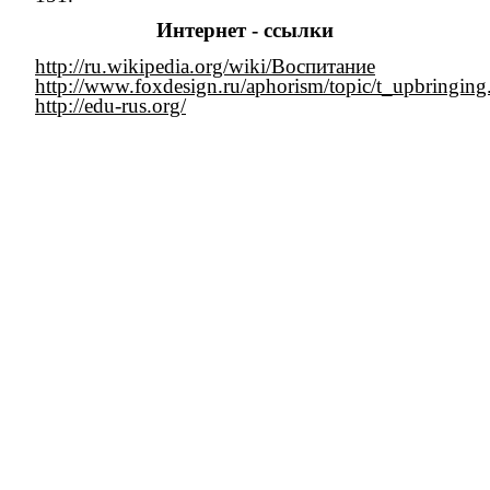
Интернет - ссылки
http://ru.wikipedia.org/wiki/Воспитание
http://www.foxdesign.ru/aphorism/topic/t_upbringing
http://edu-rus.org/