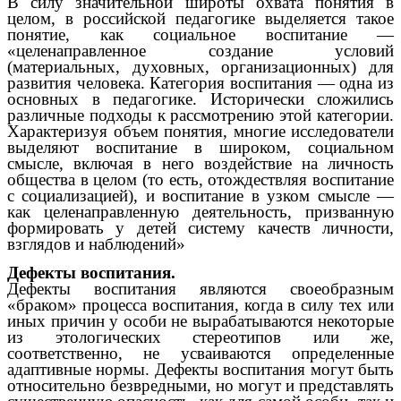
В силу значительной широты охвата понятия в
целом, в российской педагогике выделяется такое
понятие, как социальное воспитание —
«целенаправленное создание условий
(материальных, духовных, организационных) для
развития человека. Категория воспитания — одна из
основных в педагогике. Исторически сложились
различные подходы к рассмотрению этой категории.
Характеризуя объем понятия, многие исследователи
выделяют воспитание в широком, социальном
смысле, включая в него воздействие на личность
общества в целом (то есть, отождествляя воспитание
с социализацией), и воспитание в узком смысле —
как целенаправленную деятельность, призванную
формировать у детей систему качеств личности,
взглядов и наблюдений»
Дефекты воспитания.
Дефекты воспитания являются своеобразным
«браком» процесса воспитания, когда в силу тех или
иных причин у особи не вырабатываются некоторые
из этологических стереотипов или же,
соответственно, не усваиваются определенные
адаптивные нормы. Дефекты воспитания могут быть
относительно безвредными, но могут и представлять