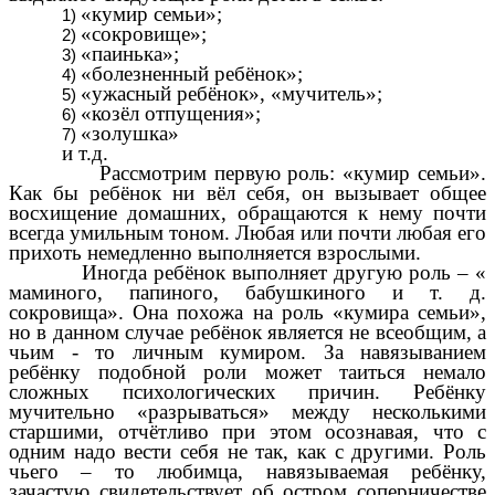
«кумир семьи»;
«сокровище»;
«паинька»;
«болезненный ребёнок»;
«ужасный ребёнок», «мучитель»;
«козёл отпущения»;
«золушка»
и т.д.
Рассмотрим первую роль: «кумир семьи».
Как бы ребёнок ни вёл себя, он вызывает общее
восхищение домашних, обращаются к нему почти
всегда умильным тоном. Любая или почти любая его
прихоть немедленно выполняется взрослыми.
Иногда ребёнок выполняет другую роль – «
маминого, папиного, бабушкиного и т. д.
сокровища». Она похожа на роль «кумира семьи»,
но в данном случае ребёнок является не всеобщим, а
чьим - то личным кумиром. За навязыванием
ребёнку подобной роли может таиться немало
сложных психологических причин. Ребёнку
мучительно «разрываться» между несколькими
старшими, отчётливо при этом осознавая, что с
одним надо вести себя не так, как с другими. Роль
чьего – то любимца, навязываемая ребёнку,
зачастую свидетельствует об остром соперничестве