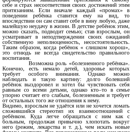
себе и страх несоответствия своих достижений этим
притязаниям. Если вначале каждый «промах» в
поведении ребёнка ставится ему на вид, то
впоследствии он сам ставит себе в вину любую, даже
малейшую неудачу в жизни. В детстве ребёнок этим,
можно сказать, подводит семью; став взрослым, он
усматривает в неподтверждении своих ожиданий
собственную неполноценность, несостоятельность.
Таким образом, когда ребёнок « слишком хорош»,
это отнюдь не всегда свидетельство правильного
воспитания.
Возможна роль «болезненного ребёнка».
Конечно, есть немало детей, здоровье которых
требует особого внимания. Однако можно
наблюдать и такую картину: долго болевший
ребёнок выздоровел и хотел бы чувствовать себя
равным со всеми детьми, однако кто–то в семье
упорно считает его слабым, болезненным и требует
от остальных того же отношения к нему.
Видимо, взрослым не удаётся или не хочется ломать
сложившийся стереотип их взаимоотношений с
ребёнком. Куда легче обращаться с ним как с
больным, продолжая привычно хлопотать вокруг
него (режим, лекарства и т. д.), чем искать новые