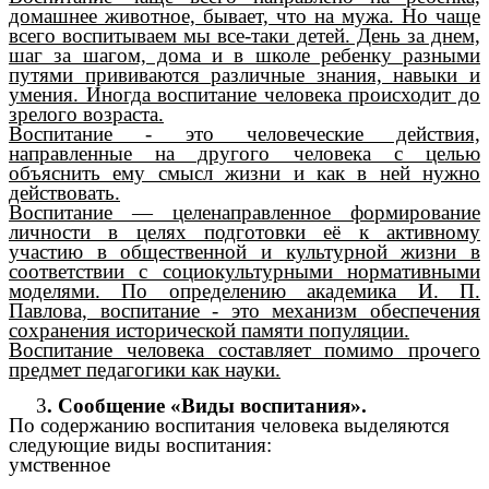
домашнее животное, бывает, что на мужа. Но чаще
всего воспитываем мы все-таки детей. День за днем,
шаг за шагом, дома и в школе ребенку разными
путями прививаются различные знания, навыки и
умения. Иногда воспитание человека происходит до
зрелого возраста.
Воспитание - это человеческие действия,
направленные на другого человека с целью
объяснить ему смысл жизни и как в ней нужно
действовать.
Воспитание — целенаправленное формирование
личности в целях подготовки её к активному
участию в общественной и культурной жизни в
соответствии с социокультурными нормативными
моделями. По определению академика И. П.
Павлова, воспитание - это механизм обеспечения
сохранения исторической памяти популяции.
Воспитание человека составляет помимо прочего
предмет педагогики как науки.
3
. Сообщение «Виды воспитания».
По содержанию воспитания человека выделяются
следующие виды воспитания:
умственное