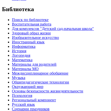
Библиотека
Поиск по библиотеке
Воспитательная работа
Для комплексов "Детский сад-начальная школа"
Здоровый образ жизни
Изобразительное искусство
Иностранный язык
Информатика
История
Логопедия
Математика
Материалы для родителей
Материалы МО
Междисциплинарное обобщение
Музыка
Общепедагогические технологии
Окружающий мир
Основы безопасности жизнедеятельности
Психология
Региональный компонент
Русский язык
Сценарии праздников