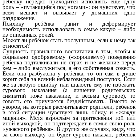
ребёнку нередко приходится исполнять ещё одну
роль – «путающийся под ногами»: он чувствует, что
всем мешает и вызывает у домашних одно
раздражение.
Психику ребёнка ранит и деформирует
необходимость использовать в семье какую – либо
из описанных ролей.
Может ли ребёнок стать послушным, если к нему так
относятся?
Сущность правильного воспитания в том, чтобы к
социально одобряемому («хорошему») поведению
ребёнка подталкивали не страх и не желание перед
кем – либо выслужиться, а его собственная совесть.
Если она разбужена у ребёнка, то он сам в душе
корит себя за всякий неблаговидный поступок. Если
же за любую ошибку или шалость ему не избежать
сурового наказания (а лишение родительских
симпатий тоже наказание, и весьма суровое), то
совесть его приучается бездействовать. Вместо её
укоров, на которые рассчитывают родители, ребёнок
в этой ситуации чувствует лишь обиду и «жажду
мщения». Мстя взрослым за притеснения той или
иной выходкой, он подтверждает в семье свою роль
«ужасного ребёнка». В других же случаях, видя, что
за свою выходку он будет сурово наказан, ребёнок