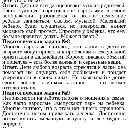
дети этого не хотят!
Ответ.
Дети не всегда оценивают усилия родителей.
Часто будущее, нарисованное взрослыми в своем
воображении, разбивается о полное нежелание
ребенка заниматься, скажем, музыкой. Маленький
ребенок будет слушаться, но повзрослев, начнет
выражать свой протест. Спросите у ребенка, что ему
больше нравится делать. Может плавать?
Педагогическая задача №8
Многие взрослые считают, что ласки в детском
возрасте могут привести к проблемам в сексуальной
ориентации в дальнейшем. Короче, никаких объятий
и поцелуев – есть более важные и серьезные вещи.
Ответ.
Дети любого возраста стремятся к ласке, она
помогает им ощущать себя любимыми и придает
уверенности в своих силах. Не навязывайте детям
свою любовь слишком активно – это может
оттолкнуть их.
Педагогическая задача №9
Неприятности на работе, плохие отношения в семье.
Как часто взрослые «выпускают пар» на ребенка.
Многие считают, что в этом нет ничего страшного.
Достаточно потом приласкать ребенка. Достаточно
потом купить желанную игрушку и все будет в
порядке.