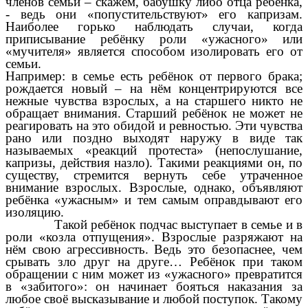
членов семьи – скажем, бабушку либо отца ребёнка,
- ведь они «попустительствуют» его капризам.
Наиболее горько наблюдать случаи, когда
приписывание ребёнку роли «ужасного» или
«мучителя» является способом изолировать его от
семьи.
Например: в семье есть ребёнок от первого брака;
рождается новый – на нём концентрируются все
нежные чувства взрослых, а на старшего никто не
обращает внимания. Старший ребёнок не может не
реагировать на это обидой и ревностью. Эти чувства
рано или поздно выходят наружу в виде так
называемых «реакций протеста» (непослушание,
капризы, действия назло). Такими реакциями он, по
существу, стремится вернуть себе утраченное
внимание взрослых. Взрослые, однако, объявляют
ребёнка «ужасным» и тем самым оправдывают его
изоляцию.
Такой ребёнок подчас выступает в семье и в
роли «козла отпущения». Взрослые разряжают на
нём свою агрессивность. Ведь это безопаснее, чем
срывать зло друг на друге… Ребёнок при таком
обращении с ним может из «ужасного» превратится
в «забитого»: он начинает бояться наказания за
любое своё высказывание и любой поступок. Такому