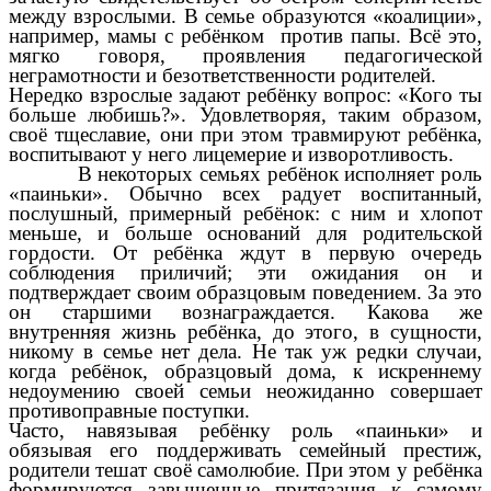
между взрослыми. В семье образуются «коалиции»,
например, мамы с ребёнком против папы. Всё это,
мягко говоря, проявления педагогической
неграмотности и безответственности родителей.
Нередко взрослые задают ребёнку вопрос: «Кого ты
больше любишь?». Удовлетворяя, таким образом,
своё тщеславие, они при этом травмируют ребёнка,
воспитывают у него лицемерие и изворотливость.
В некоторых семьях ребёнок исполняет роль
«паиньки». Обычно всех радует воспитанный,
послушный, примерный ребёнок: с ним и хлопот
меньше, и больше оснований для родительской
гордости. От ребёнка ждут в первую очередь
соблюдения приличий; эти ожидания он и
подтверждает своим образцовым поведением. За это
он старшими вознаграждается. Какова же
внутренняя жизнь ребёнка, до этого, в сущности,
никому в семье нет дела. Не так уж редки случаи,
когда ребёнок, образцовый дома, к искреннему
недоумению своей семьи неожиданно совершает
противоправные поступки.
Часто, навязывая ребёнку роль «паиньки» и
обязывая его поддерживать семейный престиж,
родители тешат своё самолюбие. При этом у ребёнка
формируются завышенные притязания к самому