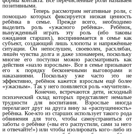
формы контакта. Все перечисленные роли называем
позитивными.
Теперь рассмотрим негативные роли, с
помощью которых фиксируется низкая ценность
ребёнка в семье. Прежде всего, необходимо
выделить роль «ужасного ребёнка». Ребёнок,
вынужденный играть эту роль (ибо таковы
ожидания старших), воспринимается в семье как
субъект, создающий лишь хлопоты и напряжённые
ситуации. Он непослушен, своеволен, расхлябан,
лишён чувства долга и даже злонамерен, поскольку
многие его поступки можно рассматривать как
действия «назло взрослым». Все в семье призывают
его к порядку бесконечными выговорами и
наказаниями. Поскольку уже часто это не
эффективно, ребёнок кажется взрослым ещё более
«ужасным». Так у него появляется роль «мучителя».
Конечно, встречаются дети, исходный
психический склад которых представляет немалые
трудности для воспитания. Взрослые иногда
перелагают друг на друга вину за «распущенность»
ребёнка. Кое-кто из старших использует такого рода
обвинения для того, чтобы самоустраниться от
заботы о ребёнке («вы его распустили, сами за него
и отвечайте!») или чтобы изолировать кого–либо из