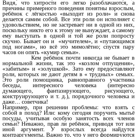
Видя, что хитрости его легко разоблачаются, а
причины примерного поведения понятны взрослым,
ребёнок с лёгкостью «выходит из роли» и снова
делается самим собой. Все эти роли он исполняет с
удовольствием, но не застревает ни в одной из них,
поскольку никто его к этому не вынуждает, а самому
ему выступать в одной и той же роли попросту
скучно. Бывает он и «мучителем», и «путающимся
под ногами», но всё это мимолётно; спустя пару
часов он опять «кумир семьи».
Кем ребёнок почти никогда не бывает в
нормальной жизни, так это «козлом отпущения»,
«забитым» и «золушкой». Зато ему предоставляют
роли, которых не дают детям в « трудных» семьях.
Это роли помощника, равноправного участника
беседы, интересного человека (интересно
думающего, фантазирующего, рисующего,
конструирующего и т. д.), порядочного человека и
даже… советчика!
Например, при решении проблемы: что взять с
собой в поход? Или: кому сегодня поручить мытьё
посуды, учитывая особую занятость всех членов
семьи? Неважно, прав ли ребёнок, приводя тот или
иной аргумент. У взрослых всегда найдутся
контраргументы. Важно то, что у него формируются