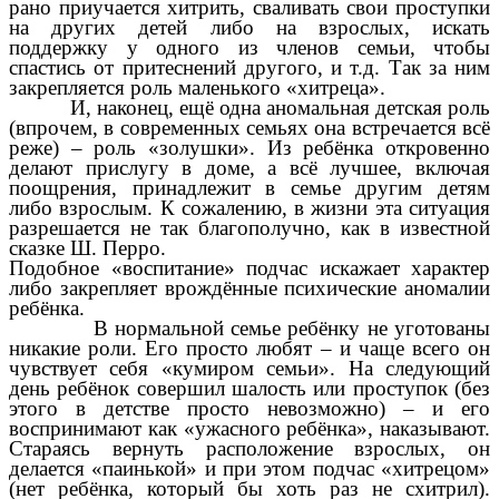
рано приучается хитрить, сваливать свои проступки
на других детей либо на взрослых, искать
поддержку у одного из членов семьи, чтобы
спастись от притеснений другого, и т.д. Так за ним
закрепляется роль маленького «хитреца».
И, наконец, ещё одна аномальная детская роль
(впрочем, в современных семьях она встречается всё
реже) – роль «золушки». Из ребёнка откровенно
делают прислугу в доме, а всё лучшее, включая
поощрения, принадлежит в семье другим детям
либо взрослым. К сожалению, в жизни эта ситуация
разрешается не так благополучно, как в известной
сказке Ш. Перро.
Подобное «воспитание» подчас искажает характер
либо закрепляет врождённые психические аномалии
ребёнка.
В нормальной семье ребёнку не уготованы
никакие роли. Его просто любят – и чаще всего он
чувствует себя «кумиром семьи». На следующий
день ребёнок совершил шалость или проступок (без
этого в детстве просто невозможно) – и его
воспринимают как «ужасного ребёнка», наказывают.
Стараясь вернуть расположение взрослых, он
делается «паинькой» и при этом подчас «хитрецом»
(нет ребёнка, который бы хоть раз не схитрил).