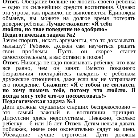
Ответ.
Обещание больше не любить своего ребенка
– одно из сильнейших средств воспитания. Однако
эта угроза, как правило, не выполняется. Единожды
обманув, вы можете на долгое время потерять
доверие ребенка.
Лучше скажите: «Я тебя
люблю, но твое поведение не одобряю»
Педагогическая задача №2
Зачем спорить, искать аргументы, что-то доказывать
малышу? Ребенок должен сам научиться решать
свои проблемы. Пусть он скорее станет
самостоятельным, а вас оставит в покое!
Ответ.
Никогда не надо показывать ребенку, что вам
все равно, чем он занят. Вместо показного
безразличия постарайтесь наладить с ребенком
дружеские отношения, даже если вас не устраивает
его поведение.
Скажите: «Я с тобой не согласен,
но хочу помочь тебе, потому что люблю. Я
всегда могу тебе что-то посоветовать!»
Педагогическая задача №3
Дети должны слушаться старших беспрекословно –
это самый важный в воспитании принцип.
Дискуссии здесь недопустимы. Неважно, сколько
ребенку – 6 или 16 лет.
Ответ.
Детям нельзя давать
поблажек, иначе они окончательно сядут на шею.
Убеждение лучше строгости. Дети должны