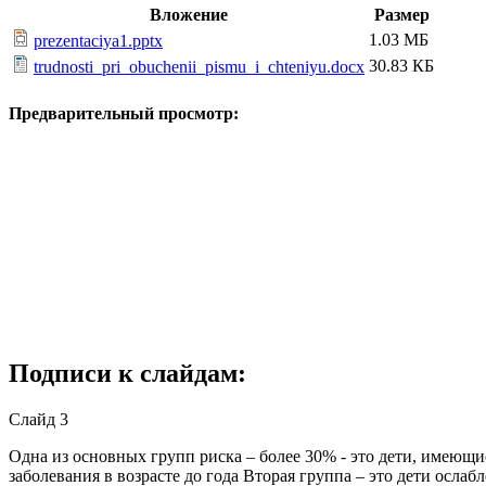
Вложение
Размер
1.03 МБ
prezentaciya1.pptx
30.83 КБ
trudnosti_pri_obuchenii_pismu_i_chteniyu.docx
Предварительный просмотр:
Подписи к слайдам:
Слайд 3
Одна из основных групп риска – более 30% - это дети, имеющ
заболевания в возрасте до года Вторая группа – это дети осл