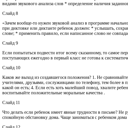
видами звукового анализа слов * определение наличия заданного
Слайд 8
«Зачем вообще-то нужен звуковой анализ в программе начально
при диктовке или диктанте ребенок должен: * услышать, сохран
слове; * применить правило, если написанное слово не совпадае
Слайд 9
Если попытаться подвести итог всему сказанному, то самое пер
поступающих ежегодно в первый класс не готова к систематиче
Слайд 10
Каков же выход из создавшегося положения? 1. Не сравнивайте 
учителями, друзьями, сослуживцами по телефону, тем более в п
какой он есть; 4. Если есть хоть малейший повод, хвалите ребе
воспитывайте положительные моральные качества .
Слайд 11
Что делать если ребенок имеет явные трудности в письме? Не р
спокойную обстановку дома. Чаще заниматься с ребенком дома 
Слайд 12