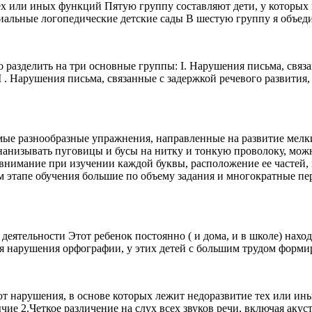
ех или иных функций Пятую группу составляют дети, у которых 
иальные логопедические детские сады В шестую группу я объед
разделить на три основные группы: I. Нарушения письма, связ
 . Нарушения письма, связанные с задержкой речевого развития,
ые разнообразные упражнения, направленные на развитие мелки
нанизывать пуговицы и бусы на нитку и тонкую проволоку, мож
внимание при изучении каждой буквы, расположение ее частей, 
ом этапе обучения большие по объему задания и многократные пе
еятельности Этот ребенок постоянно ( и дома, и в школе) наход
ся нарушения орфографии, у этих детей с большим трудом форми
 нарушения, в основе которых лежит недоразвитие тех или ин
ие 2.Четкое различение на слух всех звуков речи, включая аку