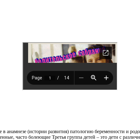
ие в анамнезе (истории развития) патологию беременности и ро
абленные, часто болеющие Третья группа детей – это дети с раз