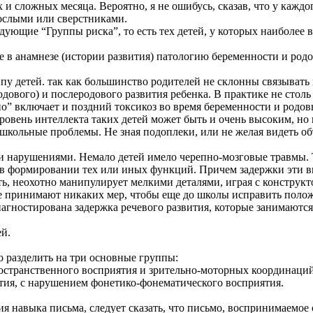
 сложных месяца. Вероятно, я не ошибусь, сказав, что у каждо
рослыми или сверстниками.
ующие “Группы риска”, то есть тех детей, у которых наиболее 
ие в анамнезе (истории развития) патологию беременности и ро
ппу детей. так как большинство родителей не склонны связыват
ового) и послеродового развития ребенка. В практике не столь у
но” включает и поздний токсикоз во время беременности и родов
уровень интеллекта таких детей может быть и очень высоким, но
 школьные проблемы. Не зная подоплеки, или не желая видеть о
и нарушениями. Немало детей имело черепно-мозговые травмы. Т
 в формировании тех или иных функций. Причем задержки эти в
ь, неохотно манипулирует мелкими деталями, играя с конструкто
не принимают никаких мер, чтобы еще до школы исправить поло
диагностирована задержка речевого развития, которые занимают
й.
 разделить на три основные группы:
странственного восприятия и зрительно-моторных координаций
тия, с нарушением фонетико-фонематического восприятия.
навыка письма, следует сказать, что письмо, воспринимаемое со