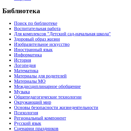
Библиотека
Поиск по библиотеке
Воспитательная работа
Для комплексов "Детский сад-начальная школа"
Здоровый образ жизни
Изобразительное искусство
Иностранный язык
Информатика
История
Логопедия
Математика
Материалы для родителей
Материалы МО
Междисциплинарное обобщение
Музыка
Общепедагогические технологии
Окружающий мир
Основы безопасности жизнедеятельности
Психология
Региональный компонент
Русский язык
Сценарии праздников