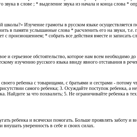
 звука в слове ; * выделение звука из начала и конца слова * о
й школы?» Изучение грамоты в русском языке осуществляется по
ить в памяти услышанные слова * расчленить его на звуки, т.е. 
т с произношением; * собрать все действия вместе и записать сл
вое и серьезное обстоятельство, которое нам всем необходимо до
скому изучению русского языка ввиду явного отставания в рече
своего ребенка с товарищами, с братьями и сестрами - потому ч
рисутствии самого ребенка; 3. Осуждайте поступок ребенка, а не
нка. Найдите за что похвалить; 5. Не ограничивайте ребенка в тех
угать ребенка и всячески помогать. Больше проявлять заботу и в
и внушать уверенность в себе и своих силах.