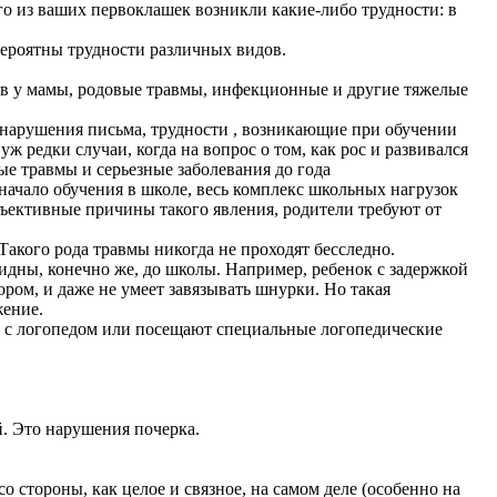
го из ваших первоклашек возникли какие-либо трудности: в
вероятны трудности различных видов.
дов у мамы, родовые травмы, инфекционные и другие тяжелые
ь нарушения письма, трудности , возникающие при обучении
ж редки случаи, когда на вопрос о том, как рос и развивался
ые травмы и серьезные заболевания до года
 начало обучения в школе, весь комплекс школьных нагрузок
бъективные причины такого явления, родители требуют от
акого рода травмы никогда не проходят бесследно.
идны, конечно же, до школы. Например, ребенок с задержкой
ром, и даже не умеет завязывать шнурки. Но такая
жение.
ся с логопедом или посещают специальные логопедические
. Это нарушения почерка.
 стороны, как целое и связное, на самом деле (особенно на