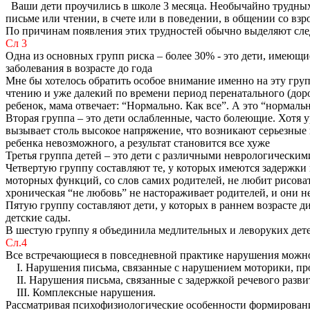
Ваши дети проучились в школе 3 месяца. Необычайно трудных и
письме или чтении, в счете или в поведении, в общении со вз
По причинам появления этих трудностей обычно выделяют след
Сл 3
Одна из основных групп риска – более 30% - это дети, имеющ
заболевания в возрасте до года
Мне бы хотелось обратить особое внимание именно на эту гру
чтению и уже далекий по времени период перенатального (дород
ребенок, мама отвечает: “Нормально. Как все”. А это “нормаль
Вторая группа – это дети ослабленные, часто болеющие. Хотя 
вызывает столь высокое напряжение, что возникают серьезные
ребенка невозможного, а результат становится все хуже
Третья группа детей – это дети с различными неврологическим
Четвертую группу составляют те, у которых имеются задержки
моторных функций, со слов самих родителей, не любит рисоват
хроническая “не любовь” не настораживает родителей, и они 
Пятую группу составляют дети, у которых в раннем возрасте 
детские сады.
В шестую группу я объединила медлительных и леворуких дете
Сл.4
Все встречающиеся в повседневной практике нарушения можно
I. Нарушения письма, связанные с нарушением моторики, про
II. Нарушения письма, связанные с задержкой речевого разви
III. Комплексные нарушения.
Рассматривая психофизиологические особенности формирования 