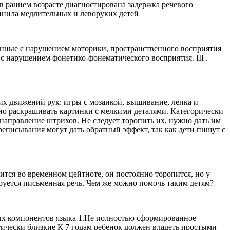
в раннем возрасте диагностирована задержка речевого
инила медлительных и леворуких детей
анные с нарушением моторики, пространственного восприятия
 с нарушением фонетико-фонематического восприятия. III .
х движений рук: игры с мозаикой, вышивание, лепка и
но раскрашивать картинки с мелкими деталями. Категорически
направление штрихов. Не следует торопить их, нужно дать им
реписывания могут дать обратный эффект, так как дети пишут с
ится во временном цейтноте, он постоянно торопится, но у
руется письменная речь. Чем же можно помочь таким детям?
ых компонентов языка 1.Не полностью сформированное
стически близкие К 7 годам ребенок должен владеть простыми