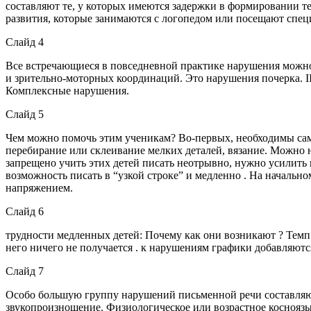
составляют те, у которых имеются задержки в формировании т
развития, которые занимаются с логопедом или посещают спец
Слайд 4
Все встречающиеся в повседневной практике нарушения можно 
и зрительно-моторных координаций. Это нарушения почерка. II
Комплексные нарушения.
Слайд 5
Чем можно помочь этим ученикам? Во-первых, необходимы сам
перебирание или склеивание мелких деталей, вязание. Можно 
запрещено учить этих детей писать неотрывно, нужно усилить 
возможность писать в “узкой строке” и медленно . На начальн
напряжением.
Слайд 6
трудности медленных детей: Почему как они возникают ? Темп д
него ничего не получается . к нарушениям графики добавляют
Слайд 7
Особо большую группу нарушений письменной речи составляют
звукопроизношение. Физиологическое или возрастное косноязыч