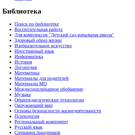
Библиотека
Поиск по библиотеке
Воспитательная работа
Для комплексов "Детский сад-начальная школа"
Здоровый образ жизни
Изобразительное искусство
Иностранный язык
Информатика
История
Логопедия
Математика
Материалы для родителей
Материалы МО
Междисциплинарное обобщение
Музыка
Общепедагогические технологии
Окружающий мир
Основы безопасности жизнедеятельности
Психология
Региональный компонент
Русский язык
Сценарии праздников