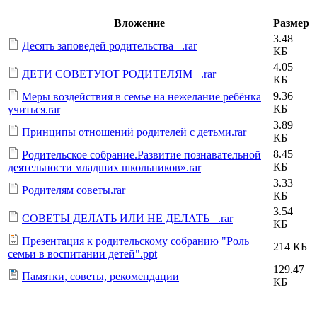
Вложение
Размер
3.48
Десять заповедей родительства _.rar
КБ
4.05
ДЕТИ СОВЕТУЮТ РОДИТЕЛЯМ _.rar
КБ
9.36
Меры воздействия в семье на нежелание ребёнка
КБ
учиться.rar
3.89
Принципы отношений родителей с детьми.rar
КБ
8.45
Родительское собрание.Развитие познавательной
КБ
деятельности младших школьников».rar
3.33
Родителям советы.rar
КБ
3.54
СОВЕТЫ ДЕЛАТЬ ИЛИ НЕ ДЕЛАТЬ _.rar
КБ
Презентация к родительскому собранию "Роль
214 КБ
семьи в воспитании детей".ppt
129.47
Памятки, советы, рекомендации
КБ