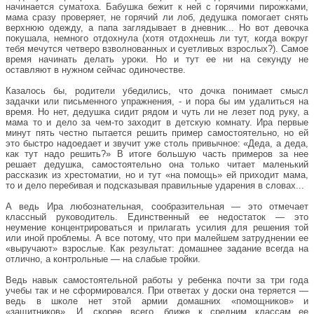
начинается суматоха. Бабушка бежит к ней с горячими пирожками,
мама сразу проверяет, не горячий ли лоб, дедушка помогает снять
верхнюю одежду, а папа заглядывает в дневник... Но вот девочка
покушала, немного отдохнула (хотя отдохнешь ли тут, когда вокруг
тебя мечутся четверо взволнованных и суетливых взрослых?). Самое
время начинать делать уроки. Но и тут ее ни на секунду не
оставляют в нужном сейчас одиночестве.
Казалось бы, родители убедились, что дочка понимает смысл
задачки или письменного упражнения, - и пора бы им удалиться на
время. Но нет, дедушка сидит рядом и чуть ли не лезет под руку, а
мама то и дело за чем-то заходит в детскую комнату. Ира первые
минут пять честно пытается решить пример самостоятельно, но ей
это быстро надоедает и звучит уже столь привычное: «Деда, а деда,
как тут надо решить?» В итоге большую часть примеров за нее
решает дедушка, самостоятельно она только читает маленький
рассказик из хрестоматии, но и тут «на помощь» ей приходит мама,
то и дело перебивая и подсказывая правильные ударения в словах...
А ведь Ира любознательная, сообразительная — это отмечает
классный руководитель. Единственный ее недостаток — это
неумение концентрироваться и прилагать усилия для решения той
или иной проблемы. А все потому, что при малейшем затруднении ее
«выручают» взрослые. Как результат: домашнее задание всегда на
отлично, а контрольные — на слабые тройки.
Ведь навык самостоятельной работы у ребенка почти за три года
учебы так и не сформировался. При ответах у доски она теряется —
ведь в школе нет этой армии домашних «помощников» и
«защитников». И, скорее всего, ближе к средним классам ее