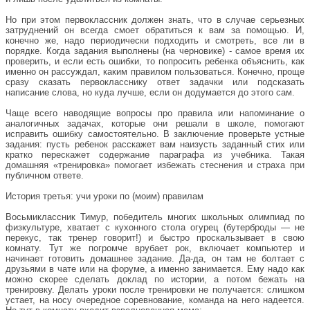
Но при этом первоклассник должен знать, что в случае серьезных
затруднений он всегда смоет обратиться к вам за помощью. И,
конечно же, надо периодически подходить и смотреть, все ли в
порядке. Когда задания выполнены (на черновике) - самое время их
проверить, и если есть ошибки, то попросить ребенка объяснить, как
именно он рассуждал, каким правилом пользоваться. Конечно, проще
сразу сказать первокласснику ответ задачки или подсказать
написание слова, но куда лучше, если он додумается до этого сам.
Чаще всего наводящие вопросы про правила или напоминание о
аналогичных задачах, которые они решали в школе, помогают
исправить ошибку самостоятельно. В заключение проверьте устные
задания: пусть ребенок расскажет вам наизусть заданный стих или
кратко перескажет содержание параграфа из учебника. Такая
домашняя «тренировка» помогает избежать стеснения и страха при
публичном ответе.
История третья: учи уроки по (моим) правилам
Восьмиклассник Тимур, победитель многих школьных олимпиад по
физкультуре, хватает с кухонного стола огурец (бутерброды — не
перекус, так тренер говорит!) и быстро проскальзывает в свою
комнату. Тут же погромче врубает рок, включает компьютер и
начинает готовить домашнее задание. Да-да, он там не болтает с
друзьями в чате или на форуме, а именно занимается. Ему надо как
можно скорее сделать доклад по истории, а потом бежать на
тренировку. Делать уроки после тренировки не получается: слишком
устает, на носу очередное соревнование, команда на него надеется.