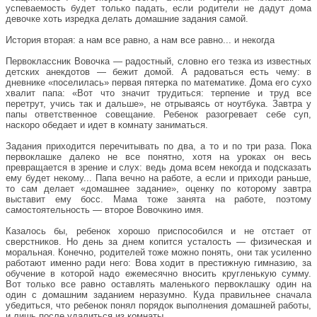
успеваемость будет только падать, если родители не дадут дома
девочке хоть изредка делать домашние задания самой.
История вторая: а нам все равно, а нам все равно... и некогда
Первоклассник Вовочка — радостный, словно его тезка из известных
детских анекдотов — бежит домой. А радоваться есть чему: в
дневнике «поселилась» первая пятерка по математике. Дома его сухо
хвалит папа: «Вот что значит трудиться: терпение и труд все
перетрут, учись так и дальше», не отрываясь от ноутбука. Завтра у
папы ответственное совещание. Ребенок разогревает себе суп,
наскоро обедает и идет в комнату заниматься.
Задания приходится перечитывать по два, а то и по три раза. Пока
первоклашке далеко не все понятно, хотя на уроках он весь
превращается в зрение и слух: ведь дома всем некогда и подсказать
ему будет некому... Папа вечно на работе, а если и приходи раньше,
то сам делает «домашнее задание», оценку по которому завтра
выставит ему босс. Мама тоже занята на работе, поэтому
самостоятельность — второе Вовочкино имя.
Казалось бы, ребенок хорошо приспособился и не отстает от
сверстников. Но день за днем копится усталость — физическая и
моральная. Конечно, родителей тоже можно понять, они так усиленно
работают именно ради него: Вова ходит в престижную гимназию, за
обучение в которой надо ежемесячно вносить кругленькую сумму.
Вот только все равно оставлять маленького первоклашку один на
один с домашним заданием неразумно. Куда правильнее сначала
убедиться, что ребенок понял порядок выполнения домашней работы,
и лишь после удалиться из комнаты.