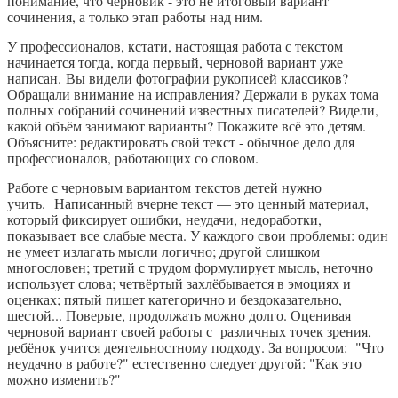
понимание, что черновик - это не итоговый вариант
сочинения, а только этап работы над ним.
У профессионалов, кстати, настоящая работа с текстом
начинается тогда, когда первый, черновой вариант уже
написан. Вы видели фотографии рукописей классиков?
Обращали внимание на исправления? Держали в руках тома
полных собраний сочинений известных писателей? Видели,
какой объём занимают варианты? Покажите всё это детям.
Объясните: редактировать свой текст - обычное дело для
профессионалов, работающих со словом.
Работе с черновым вариантом текстов детей нужно
учить. Написанный вчерне текст — это ценный материал,
который фиксирует ошибки, неудачи, недоработки,
показывает все слабые места. У каждого свои проблемы: один
не умеет излагать мысли логично; другой слишком
многословен; третий с трудом формулирует мысль, неточно
использует слова; четвёртый захлёбывается в эмоциях и
оценках; пятый пишет категорично и бездоказательно,
шестой... Поверьте, продолжать можно долго. Оценивая
черновой вариант своей работы с различных точек зрения,
ребёнок учится деятельностному подходу. За вопросом: "Что
неудачно в работе?" естественно следует другой: "Как это
можно изменить?"