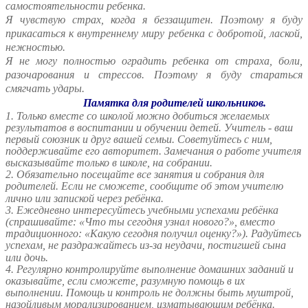
самостоятельности ребенка.
Я чувствую страх, когда я беззащитен. Поэтому я буду
прикасаться к внутреннему миру ребенка с добротой, лаской,
нежностью.
Я не могу полностью оградить ребенка от страха, боли,
разочарования и стрессов. Поэтому я буду стараться
смягчать удары.
Памятка для родителей школьников.
1. Только вместе со школой можно добиться желаемых
результатов в воспитании и обучении детей. Учитель - ваш
первый союзник и друг вашей семьи. Советуйтесь с ним,
поддерживайте его авторитет. Замечания о работе учителя
высказывайте только в школе, на собрании.
2. Обязательно посещайте все занятия и собрания для
родителей. Если не сможете, сообщите об этом учителю
лично или запиской через ребёнка.
3. Ежедневно интересуйтесь учебными успехами ребёнка
(спрашивайте: «Что ты сегодня узнал нового?», вместо
традиционного: «Какую сегодня получил оценку?»). Радуйтесь
успехам, не раздражайтесь из-за неудачи, постигшей сына
или дочь.
4. Регулярно контролируйте выполнение домашних заданий и
оказывайте, если сможете, разумную помощь в их
выполнении. Помощь и контроль не должны быть муштрой,
назойливым морализированием, изматывающим ребёнка.