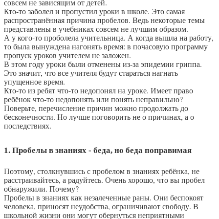
совсем не зависящим от детей.
Кто-то заболел и пропустил уроки в школе. Это самая
распространённая причина пробелов. Ведь некоторые темы
представлены в учебниках совсем не лучшим образом.
А у кого-то проболела учительница. А когда вышла на работу,
то была вынуждена нагонять время: в почасовую программу
пропуск уроков учителем не заложен.
В этом году уроки были отменены из-за эпидемии гриппа.
Это значит, что все учителя будут стараться нагнать
упущенное время.
Кто-то из ребят что-то недопонял на уроке. Имеет право
ребёнок что-то недопонять или понять неправильно?
Поверьте, перечисление причин можно продолжать до
бесконечности. Но лучше поговорить не о причинах, а о
последствиях.
1. Пробелы в знаниях - беда, но беда поправимая
Поэтому, столкнувшись с пробелом в знаниях ребёнка, не
расстраивайтесь, а радуйтесь. Очень хорошо, что вы пробел
обнаружили. Почему?
Пробелы в знаниях как незалеченные раны. Они беспокоят
человека, приносят неудобства, ограничивают свободу. В
школьной жизни они могут обернуться неприятными