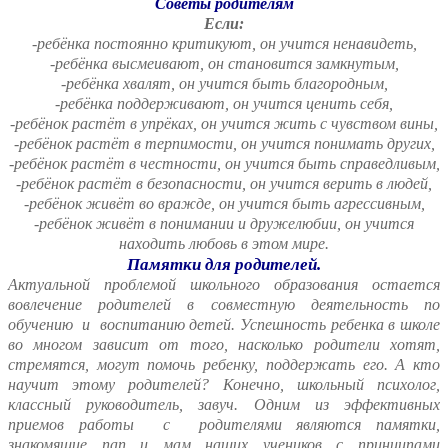
Советы родителям
Если:
-ребёнка постоянно критикуют, он учится ненавидеть,
-ребёнка высмеивают, он становится замкнутым,
-ребёнка хвалят, он учится быть благородным,
-ребёнка поддерживают, он учится ценить себя,
-ребёнок растёт в упрёках, он учится жить с чувством вины,
-ребёнок растёт в терпимости, он учится понимать других,
-ребёнок растёт в честности, он учится быть справедливым,
-ребёнок растёт в безопасности, он учится верить в людей,
-ребёнок живёт во вражде, он учится быть агрессивным,
-ребёнок живёт в понимании и дружелюбии, он учится
находить любовь в этом мире.
Памятки для родителей.
Актуальной проблемой школьного образования остается
вовлечение родителей в совместную деятельность по
обучению и воспитанию детей. Успешность ребенка в школе
во многом зависит от того, насколько родители хотят,
стремятся, могут помочь ребенку, поддержать его. А кто
научит этому родителей? Конечно, школьный психолог,
классный руководитель, завуч. Одним из эффективных
приемов работы с родителями являются памятки,
знакомящие пап и мам наших учеников с принципами