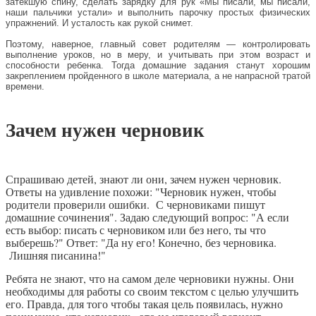
затекшую спину, сделать зарядку для рук «Мы писали, мы писали,
наши пальчики устали» и выполнить парочку простых физических
упражнений. И усталость как рукой снимет.
Поэтому, наверное, главный совет родителям — контролировать
выполнение уроков, но в меру, и учитывать при этом возраст и
способности ребенка. Тогда домашние задания станут хорошим
закреплением пройденного в школе материала, а не напрасной тратой
времени.
Зачем нужен черновик
Спрашиваю детей, знают ли они, зачем нужен черновик.
Ответы на удивление похожи: "Черновик нужен, чтобы
родители проверили ошибки. С черновиками пишут
домашние сочинения". Задаю следующий вопрос: "А если
есть выбор: писать с черновиком или без него, ты что
выберешь?" Ответ: "Да ну его! Конечно, без черновика.
Лишняя писанина!"
Ребята не знают, что на самом деле черновики нужны. Они
необходимы для работы со своим текстом с целью улучшить
его. Правда, для того чтобы такая цель появилась, нужно