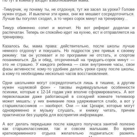
Но тут в комнату входит взволнованная мама:
-Тимурчик, ну почему ты, не отдохнув, тут же засел за уроки? Голове
нужен отдых. И выключи эти крики, они же мешают сосредоточиться.
Лучше бы погулял сходил, а то через сорок минут на тренировку...
Тимур обиженно сопит и молчит. Но вот реферат доделан и
распечатан. Теперь он спокойно идет на кухню, ест и отправляется на
тренировку.
Казалось бы, мама права: действительно, после школы лучше
немного отдохнут и покушать. Но подросток уже привык к своему
режиму: так он успевает и по программе не отстать, и спортом
позаниматься. Да и обед, отсроченный на тридцать-сорок минут —
это не страшно. У каждого ребенка — свои внутренние часы, свои
фазы активности: кому-то удобнее делать уроки сразу после школы,
а кому-то необходимы несколько часов восстановления.
Одни школьники могут сосредоточиться лишь в тишине, а другим
нужен «шумовой фон» - таковы индивидуальные особенности
психики, которые к 12-14 годам уже вполне сформировались. А вот
первоклашкам даже работающий в соседней комнате телевизор
может мешать: у них внимание пока удерживается слабо, а вот у
старшеклассников — наоборот. Они — как Цезари, которые могут
одновременно и музыку слушать, и книжку читать, причем
практически без ущерба для восприятия информации.
А вот делать передышки после каждого получаса занятий полезно
как старшеклассникам, так и совсем малышам. Во время
кратковременного отдыха желательно подвигаться: размять