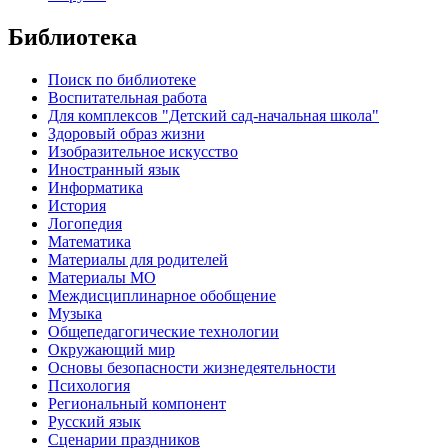
Библиотека
Поиск по библиотеке
Воспитательная работа
Для комплексов "Детский сад-начальная школа"
Здоровый образ жизни
Изобразительное искусство
Иностранный язык
Информатика
История
Логопедия
Математика
Материалы для родителей
Материалы МО
Междисциплинарное обобщение
Музыка
Общепедагогические технологии
Окружающий мир
Основы безопасности жизнедеятельности
Психология
Региональный компонент
Русский язык
Сценарии праздников