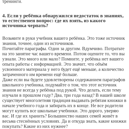
тренинги.
4. Если у ребёнка обнаружился недостаток в знаниях,
то естественен вопрос: где их взять, из какого
источника черпать?
Возьмите в руки учебник вашего ребёнка. Это тоже источник
знания, точнее, один из источников.
Почитайте параграфы. Один за другим. Вдумчиво. Потратьте
на это занятие час вашего времени. Потом оцените то, что вы
узнали. Это много или мало? Помните, у ребёнка нет вашего
опыта работы с информацией. Это значит, что объём
усвоенного материала у него будет ещё меньше, а количество
затраченного им времени ещё больше.
Даже если вы будете удовлетворены содержанием параграфов
школьного учебника, подумайте о том, что этот источник
знания не всегда у ребёнка под рукой. Что делать, если тему
изучали в прошлом году? Два, три года назад? В нашей школе
существует многолетняя традиция выдавать ребятам книжки в
начале учебного года и забирать их в конце. Не все родители
могут купить все школьные учебники. Это дорого, уверяю
вас. И где их хранить? Большинство наших семей живёт в
весьма стеснённых условиях. Да и откуда знать, какие книжки
покупать? Какие из них нужнее?