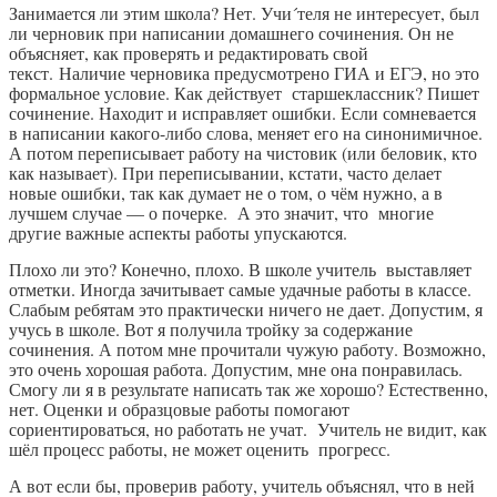
Занимается ли этим школа? Нет. Учи´теля не интересует, был
ли черновик при написании домашнего сочинения. Он не
объясняет, как проверять и редактировать свой
текст. Наличие черновика предусмотрено ГИА и ЕГЭ, но это
формальное условие. Как действует старшеклассник? Пишет
сочинение. Находит и исправляет ошибки. Если сомневается
в написании какого-либо слова, меняет его на синонимичное.
А потом переписывает работу на чистовик (или беловик, кто
как называет). При переписывании, кстати, часто делает
новые ошибки, так как думает не о том, о чём нужно, а в
лучшем случае — о почерке. А это значит, что многие
другие важные аспекты работы упускаются.
Плохо ли это? Конечно, плохо. В школе учитель выставляет
отметки. Иногда зачитывает самые удачные работы в классе.
Слабым ребятам это практически ничего не дает. Допустим, я
учусь в школе. Вот я получила тройку за содержание
сочинения. А потом мне прочитали чужую работу. Возможно,
это очень хорошая работа. Допустим, мне она понравилась.
Смогу ли я в результате написать так же хорошо? Естественно,
нет. Оценки и образцовые работы помогают
сориентироваться, но работать не учат. Учитель не видит, как
шёл процесс работы, не может оценить прогресс.
А вот если бы, проверив работу, учитель объяснял, что в ней