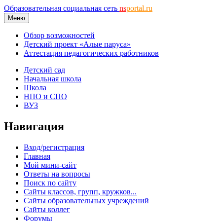
Образовательная социальная сеть
ns
portal.ru
Меню
Обзор возможностей
Детский проект «Алые паруса»
Аттестация педагогических работников
Детский сад
Начальная школа
Школа
НПО и СПО
ВУЗ
Навигация
Вход/регистрация
Главная
Мой мини-сайт
Ответы на вопросы
Поиск по сайту
Сайты классов, групп, кружков...
Сайты образовательных учреждений
Сайты коллег
Форумы