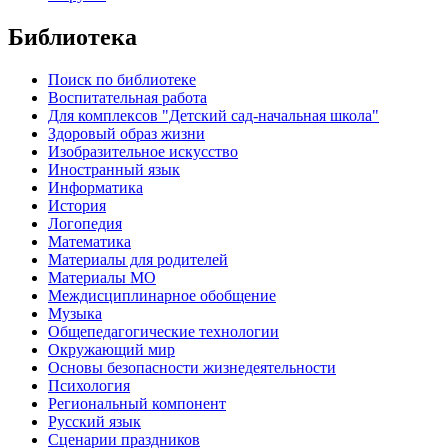
Библиотека
Поиск по библиотеке
Воспитательная работа
Для комплексов "Детский сад-начальная школа"
Здоровый образ жизни
Изобразительное искусство
Иностранный язык
Информатика
История
Логопедия
Математика
Материалы для родителей
Материалы МО
Междисциплинарное обобщение
Музыка
Общепедагогические технологии
Окружающий мир
Основы безопасности жизнедеятельности
Психология
Региональный компонент
Русский язык
Сценарии праздников