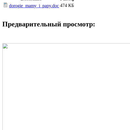
474 КБ
dorogie_mamy_i_papy.doc
Предварительный просмотр: