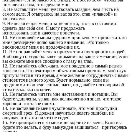
пожалели о том, что сделали мне.
8. Не заставляйте меня чувствовать младше, чем я есть на
самом деле. Я отыграюсь на вас за это, став «плаксой» и
«нытиком».
9. Не делайте для меня и за меня того, что я в состоянии
сделать для себя сам. Я могу продолжать
использовать вас в качестве прислуги.
10. Не позволяйте моим «дурным привычкам» привлекать ко
мне чрезмерную долю вашего внимания. Это только
вдохновляет меня на продолжение их.
11. Не поправляйте меня в присутствии посторонних людей.
Я обращу гораздо большее внимания па ваше замечание, если
вы скажете мне все спокойно с глазу на глаз.
12. Не пытайтесь обсуждать мое поведение в самый разгар
конфликта. По некоторым объективным причинам мой слух
притупляется в это время, а мое желание сотрудничать с вами
становится намного хуже. Будет нормально, если вы
предпримите определенные шаги, но давайте поговорим об
этом несколько позднее.
13. Не пытайтесь читать мне наставления и нотации. Вы
будете удивлены, узнав, как великолепно я знаю, что такое
хорошо и что такое плохо.
14. Не заставляйте меня чувствовать, что мои проступки -
смертный грех. Я должен научиться делать ошибки, не
ощущая, что я ни на что не годен.
15. Не придирайтесь ко мне и не ворчите на меня. Если вы
будете это делать, я буду вынужден защищаться, притворяясь
глухим.