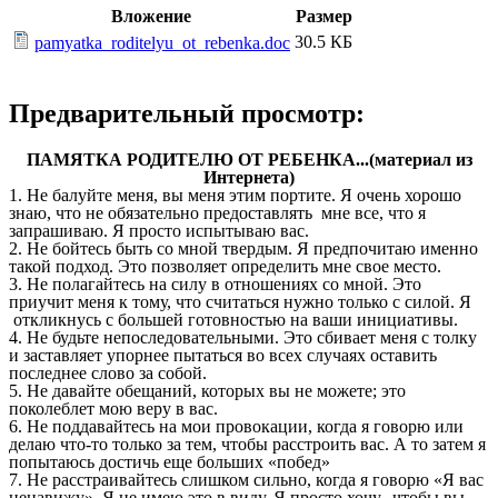
Вложение
Размер
30.5 КБ
pamyatka_roditelyu_ot_rebenka.doc
Предварительный просмотр:
ПАМЯТКА РОДИТЕЛЮ ОТ РЕБЕНКА...(материал из
Интернета)
1. Не балуйте меня, вы меня этим портите. Я очень хорошо
знаю, что не обязательно предоставлять мне все, что я
запрашиваю. Я просто испытываю вас.
2. Не бойтесь быть со мной твердым. Я предпочитаю именно
такой подход. Это позволяет определить мне свое место.
3. Не полагайтесь на силу в отношениях со мной. Это
приучит меня к тому, что считаться нужно только с силой. Я
откликнусь с большей готовностью на ваши инициативы.
4. Не будьте непоследовательными. Это сбивает меня с толку
и заставляет упорнее пытаться во всех случаях оставить
последнее слово за собой.
5. Не давайте обещаний, которых вы не можете; это
поколеблет мою веру в вас.
6. Не поддавайтесь на мои провокации, когда я говорю или
делаю что-то только за тем, чтобы расстроить вас. А то затем я
попытаюсь достичь еще больших «побед»
7. Не расстраивайтесь слишком сильно, когда я говорю «Я вас
ненавижу». Я не имею это в виду. Я просто хочу, чтобы вы