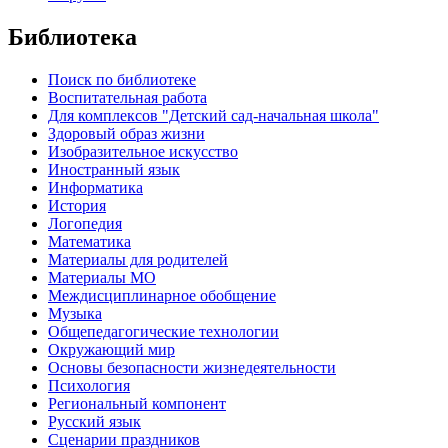
Библиотека
Поиск по библиотеке
Воспитательная работа
Для комплексов "Детский сад-начальная школа"
Здоровый образ жизни
Изобразительное искусство
Иностранный язык
Информатика
История
Логопедия
Математика
Материалы для родителей
Материалы МО
Междисциплинарное обобщение
Музыка
Общепедагогические технологии
Окружающий мир
Основы безопасности жизнедеятельности
Психология
Региональный компонент
Русский язык
Сценарии праздников