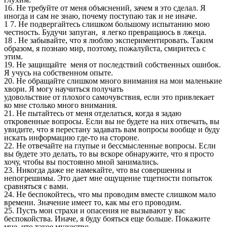
16. Не требуйте от меня объяснений, зачем я это сделал. Я
иногда и сам не знаю, почему поступаю так и не иначе.
1 7. Не подвергайтесь слишком большому испытанию мою
честность. Будучи запуган, я легко превращаюсь в лжеца.
18 . Не забывайте, что я люблю экспериментировать. Таким
образом, я познаю мир, поэтому, пожалуйста, смиритесь с
этим.
19. Не защищайте меня от последствий собственных ошибок.
Я учусь на собственном опыте.
20. Не обращайте слишком много внимания на мои маленькие
хвори. Я могу научиться получать
удовольствие от плохого самочувствия, если это привлекает
ко мне столько много внимания.
21. Не пытайтесь от меня отделаться, когда я задаю
откровенные вопросы. Если вы не будете на них отвечать, вы
увидите, что я перестану задавать вам вопросы вообще и буду
искать информацию где-то на стороне.
22. Не отвечайте на глупые и бессмысленные вопросы. Если
вы будете это делать, то вы вскоре обнаружите, что я просто
хочу, чтобы вы постоянно мной занимались.
23. Никогда даже не намекайте, что вы совершенны и
непогрешимы. Это дает мне ощущение тщетности попыток
сравняться с вами.
24. Не беспокойтесь, что мы проводим вместе слишком мало
времени. Значение имеет то, как мы его проводим.
25. Пусть мои страхи и опасения не вызывают у вас
беспокойства. Иначе, я буду бояться еще больше. Покажите
мне, что такое мужество.