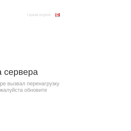
I speak english
а сервера
ре вызвал перенагрузку
ожалуйста обновите