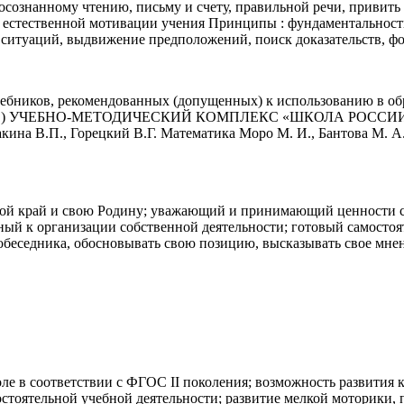
 осознанному чтению, письму и счету, правильной речи, привит
естественной мотивации учения Принципы : фундаментальность,
ситуаций, выдвижение предположений, поиск доказательств, фо
ебников, рекомендованных (допущенных) к использованию в об
2010 г. ) УЧЕБНО-МЕТОДИЧЕСКИЙ КОМПЛЕКС «ШКОЛА РОССИИ» Ав
кина В.П., Горецкий В.Г. Математика Моро М. И., Бантова М. А.
ой край и свою Родину; уважающий и принимающий ценности се
й к организации собственной деятельности; готовый самостояте
беседника, обосновывать свою позицию, высказывать свое мнен
оле в соответствии с ФГОС II поколения; возможность развития
стоятельной учебной деятельности; развитие мелкой моторики,