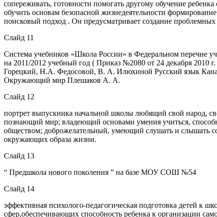
сопереживать, готовности помогать другому обучение ребенка
обучить основам безопасной жизнедеятельности формирование 
поисковый подход . Он предусматривает создание проблемных 
Слайд 11
Система учебников «Школа России» в Федеральном перечне уч
на 2011/2012 учебный год ( Приказ №2080 от 24 декабря 
Горецкий, Н.А. Федосовой, В. А. Илюхиной Русский язык Кана
Окружающий мир Плешаков А. А.
Слайд 12
портрет выпускника начальной школы любящий свой народ, св
познающий мир; владеющий основами умения учиться, способны
обществом; доброжелательный, умеющий слушать и слышать со
окружающих образа жизни.
Слайд 13
“ Предшкола нового поколения ” на базе МОУ СОШ №54
Слайд 14
эффективная психолого-педагогическая подготовка детей к шк
сфер,обеспечивающих способность ребенка к организации само