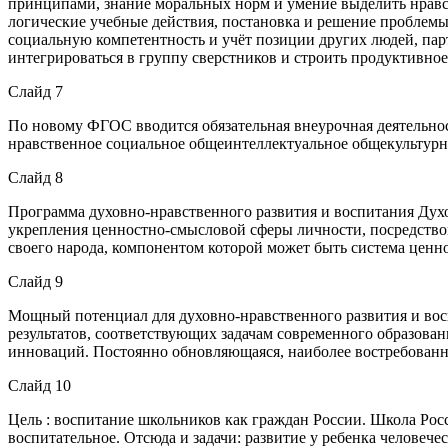
принципами, знание моральных норм и умение выделить нравс
логические учебные действия, постановка и решение проблем
социальную компетентность и учёт позиции других людей, пар
интегрироваться в группу сверстников и строить продуктивно
Слайд 7
По новому ФГОС вводится обязательная внеурочная деятельнос
нравственное социальное общеинтеллектуальное общекультурн
Слайд 8
Программа духовно-нравственного развития и воспитания Дух
укрепления ценностно-смысловой сферы личности, посредством
своего народа, компонентом которой может быть система ценн
Слайд 9
Мощный потенциал для духовно-нравственного развития и вос
результатов, соответствующих задачам современного образова
инноваций. Постоянно обновляющаяся, наиболее востребованна
Слайд 10
Цель : воспитание школьников как граждан России. Школа Росс
воспитательное. Отсюда и задачи: развитие у ребенка человеч