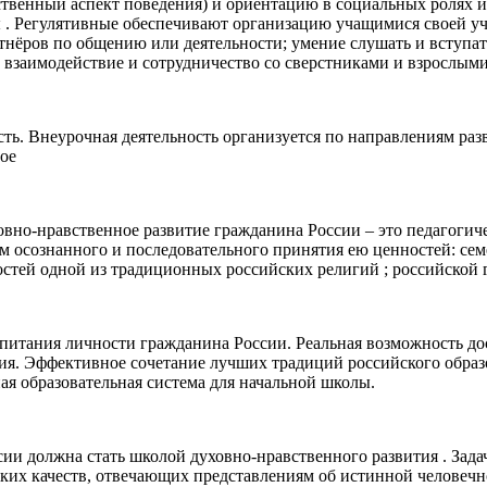
твенный аспект поведения) и ориентацию в социальных ролях 
ы . Регулятивные обеспечивают организацию учащимися своей 
тнёров по общению или деятельности; умение слушать и вступат
е взаимодействие и сотрудничество со сверстниками и взрослым
ть. Внеурочная деятельность организуется по направлениям раз
ое
овно-нравственное развитие гражданина России – это педагоги
 осознанного и последовательного принятия ею ценностей: семе
остей одной из традиционных российских религий ; российской 
питания личности гражданина России. Реальная возможность д
ния. Эффективное сочетание лучших традиций российского обра
я образовательная система для начальной школы.
ии должна стать школой духовно-нравственного развития . Зада
еских качеств, отвечающих представлениям об истинной человечн