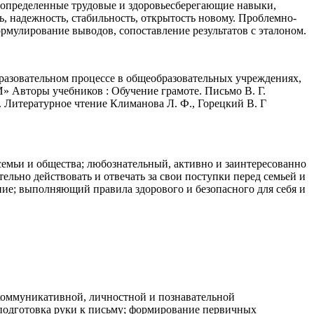
ь определенные трудовые и здоровьесберегающие навыки,
 надежность, стабильность, открытость новому. Проблемно-
рмулирование выводов, сопоставление результатов с эталоном.
разовательном процессе в общеобразовательных учреждениях,
торы учебников : Обучение грамоте. Письмо В. Г.
 Литературное чтение Климанова Л. Ф., Горецкий В. Г
мьи и общества; любознательный, активно и заинтересованно
льно действовать и отвечать за свои поступки перед семьей и
ие; выполняющий правила здорового и безопасного для себя и
 коммуникативной, личностной и познавательной
 подготовка руки к письму; формирование первичных