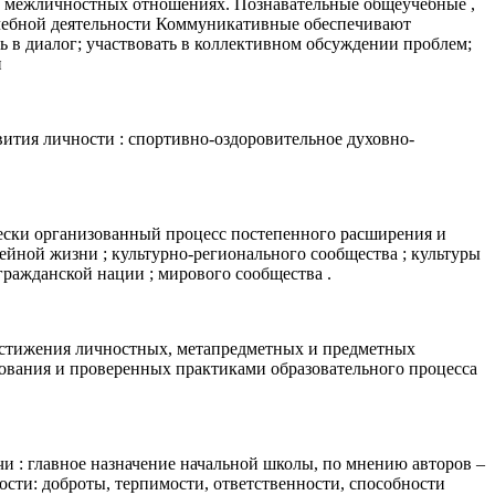
и межличностных отношениях. Познавательные общеучебные ,
учебной деятельности Коммуникативные обеспечивают
ь в диалог; участвовать в коллективном обсуждении проблем;
и
вития личности : спортивно-оздоровительное духовно-
чески организованный процесс постепенного расширения и
йной жизни ; культурно-регионального сообщества ; культуры
гражданской нации ; мирового сообщества .
остижения личностных, метапредметных и предметных
зования и проверенных практиками образовательного процесса
чи : главное назначение начальной школы, по мнению авторов –
ости: доброты, терпимости, ответственности, способности