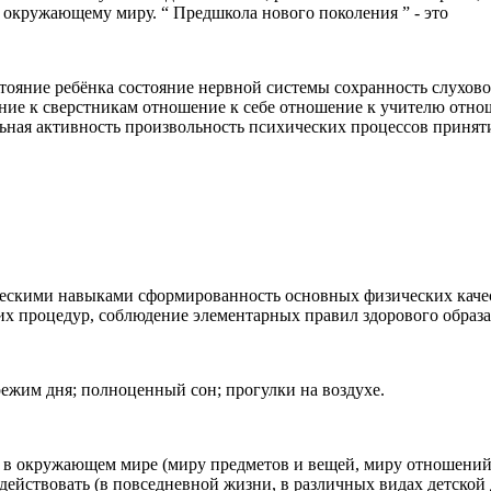
 окружающему миру. “ Предшкола нового поколения ” - это
ояние ребёнка состояние нервной системы сохранность слухово
ие к сверстникам отношение к себе отношение к учителю отнош
ная активность произвольность психических процессов приняти
ескими навыками сформированность основных физических качест
их процедур, соблюдение элементарных правил здорового образ
режим дня; полноценный сон; прогулки на воздухе.
у в окружающем мире (миру предметов и вещей, миру отношений 
ействовать (в повседневной жизни, в различных видах детской 