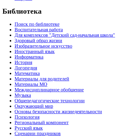
Библиотека
Поиск по библиотеке
Воспитательная работа
Для комплексов "Детский сад-начальная школа"
Здоровый образ жизни
Изобразительное искусство
Иностранный язык
Информатика
История
Логопедия
Математика
Материалы для родителей
Материалы МО
Междисциплинарное обобщение
Музыка
Общепедагогические технологии
Окружающий мир
Основы безопасности жизнедеятельности
Психология
Региональный компонент
Русский язык
Сценарии праздников