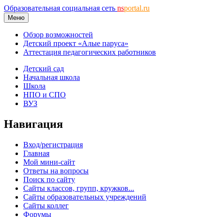
Образовательная социальная сеть
ns
portal.ru
Меню
Обзор возможностей
Детский проект «Алые паруса»
Аттестация педагогических работников
Детский сад
Начальная школа
Школа
НПО и СПО
ВУЗ
Навигация
Вход/регистрация
Главная
Мой мини-сайт
Ответы на вопросы
Поиск по сайту
Сайты классов, групп, кружков...
Сайты образовательных учреждений
Сайты коллег
Форумы