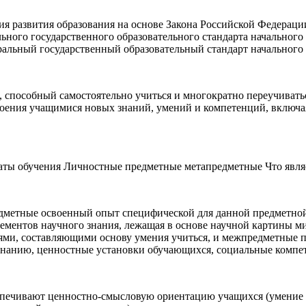
ия развития образования на основе Закона Российской Федерац
ьного государственного образовательного стандарта начального 
ральный государственный образовательный стандарт начальног
способный самостоятельно учиться и многократно переучиватьс
оения учащимися новых знаний, умений и компетенций, включ
таты обучения Личностные предметные метапредметные Что явля
дметные освоенный опыт специфической для данной предметной 
ементов научного знания, лежащая в основе научной картины 
ми, составляющими основу умения учиться, и межпредметные п
нанию, ценностные установки обучающихся, социальные компет
ют ценностно-смысловую ориентацию учащихся (умение соо