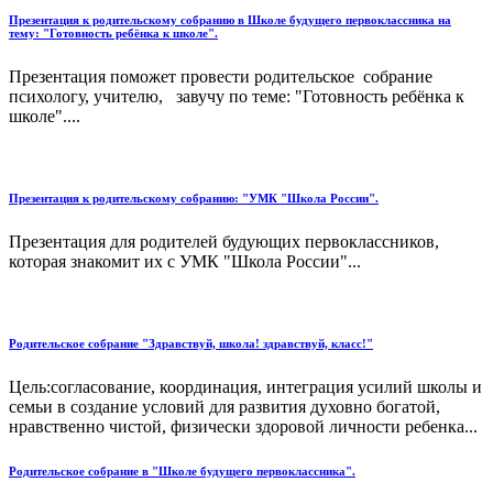
Презентация к родительскому собранию в Школе будущего первоклассника на
тему: "Готовность ребёнка к школе".
Презентация поможет провести родительское собрание
психологу, учителю, завучу по теме: "Готовность ребёнка к
школе"....
Презентация к родительскому собранию: "УМК "Школа России".
Презентация для родителей будующих первоклассников,
которая знакомит их с УМК "Школа России"...
Родительское собрание "Здравствуй, школа! здравствуй, класс!"
Цель:согласование, координация, интеграция усилий школы и
семьи в создание условий для развития духовно богатой,
нравственно чистой, физически здоровой личности ребенка...
Родительское собрание в "Школе будущего первоклассника".