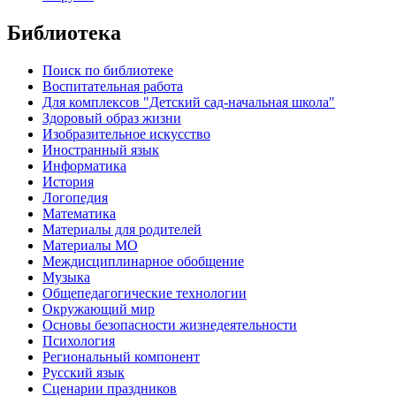
Библиотека
Поиск по библиотеке
Воспитательная работа
Для комплексов "Детский сад-начальная школа"
Здоровый образ жизни
Изобразительное искусство
Иностранный язык
Информатика
История
Логопедия
Математика
Материалы для родителей
Материалы МО
Междисциплинарное обобщение
Музыка
Общепедагогические технологии
Окружающий мир
Основы безопасности жизнедеятельности
Психология
Региональный компонент
Русский язык
Сценарии праздников