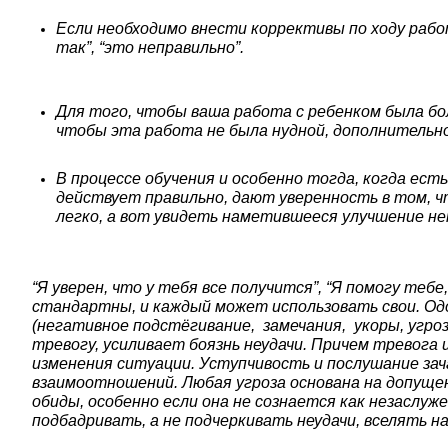
Если необходимо внести коррективы по ходу рабо
так”, “это неправильно”.
Для того, чтобы ваша работа с ребенком была бо
чтобы эта работа не была нудной, дополнительно
В процессе обучения и особенно тогда, когда ест
действует правильно, дают уверенность в том, 
легко, а вот увидеть наметившееся улучшение не
“Я уверен, что у тебя все получится”, “Я помогу теб
стандартны, и каждый может использовать свои. О
(негативное подстёгивание, замечания, укоры, угр
тревогу, усиливает боязнь неудачи. Причем тревога 
изменения ситуации. Уступчивость и послушание за
взаимоотношений. Любая угроза основана на допуще
обиды, особенно если она не сознается как незаслу
подбадривать, а не подчеркивать неудачи, вселять н