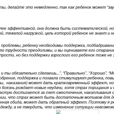
ты, делайте это немедленно, так как ребенок может “зау
лее эффективной, она должна быть cистематической, но
й, тяжелой нагрузкой, цель которой ребенок не знает и 
ь проблемы, ребенку необходимы поддержка, подбадриван
что трудности преодолимы, и вы оцениваете его старани
просто, но без поддержки взрослого его ребенок тоже не
е, и ты обязательно сделаешь...”, “Правильно", “Хорошо”,
добрение, поддержка и похвала стимулируют ребенка, п
озы, наказания) может дать кратковременный эффект, но
и боязнь рождает новые неудачи, хотя страх порицания 
частую достигается за счет ожесточения, накапливания
нии, что страх может быть достаточным мотивом для д
женная обида, может дать обратный эффект. Поэтому я р
адежду, а не твердить, что изменение ситуации невозможн