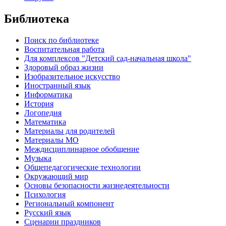
Библиотека
Поиск по библиотеке
Воспитательная работа
Для комплексов "Детский сад-начальная школа"
Здоровый образ жизни
Изобразительное искусство
Иностранный язык
Информатика
История
Логопедия
Математика
Материалы для родителей
Материалы МО
Междисциплинарное обобщение
Музыка
Общепедагогические технологии
Окружающий мир
Основы безопасности жизнедеятельности
Психология
Региональный компонент
Русский язык
Сценарии праздников