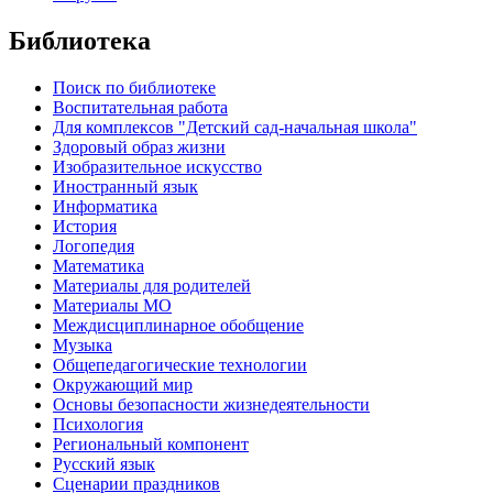
Библиотека
Поиск по библиотеке
Воспитательная работа
Для комплексов "Детский сад-начальная школа"
Здоровый образ жизни
Изобразительное искусство
Иностранный язык
Информатика
История
Логопедия
Математика
Материалы для родителей
Материалы МО
Междисциплинарное обобщение
Музыка
Общепедагогические технологии
Окружающий мир
Основы безопасности жизнедеятельности
Психология
Региональный компонент
Русский язык
Сценарии праздников