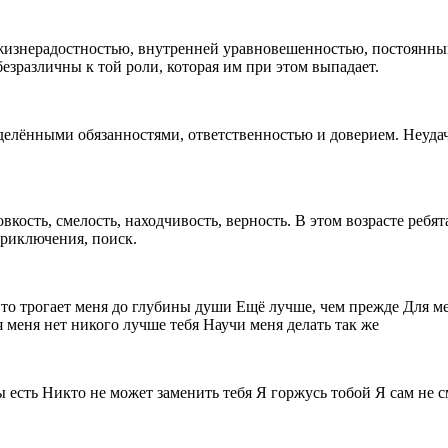
 жизнерадостностью, внутренней уравновешенностью, постоянны
зразличны к той роли, которая им при этом выпадает.
лёнными обязанностями, ответственностью и доверием. Неудача 
вкость, смелость, находчивость, верность. В этом возрасте ребя
приключения, поиск.
то трогает меня до глубины души Ещё лучше, чем прежде Для ме
я меня нет никого лучше тебя Научи меня делать так же
ты есть Никто не может заменить тебя Я горжусь тобой Я сам не