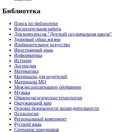
Библиотека
Поиск по библиотеке
Воспитательная работа
Для комплексов "Детский сад-начальная школа"
Здоровый образ жизни
Изобразительное искусство
Иностранный язык
Информатика
История
Логопедия
Математика
Материалы для родителей
Материалы МО
Междисциплинарное обобщение
Музыка
Общепедагогические технологии
Окружающий мир
Основы безопасности жизнедеятельности
Психология
Региональный компонент
Русский язык
Сценарии праздников