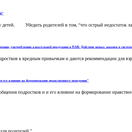
ий"
етей. Убедить родителей в том, “что острый недостаток ласк
рению, употреблению алкогольной продукции и ПАВ. Действие новых законов в систем
ростков к вредным привычкам и даются рекоммендации для взро
и его влияние на формирование нравственного поведения"
щения подростков и и его влияние на формирование нравственн
ля родителей."...