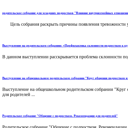
родительское собрание для младших подростков "Влияние внутрисемейных отношен
Цель собрания раскрыть причины появления тревожности у д
Выступление на родительском собрании: «Профилактика склонности подростков к ку
В данном выступлении расскрывается проблема склонности под
Выступление на общешкольном родительском собрании "Круг общения подростков и 
Выступление на общешкольном родительском собрании "Круг об
для родителей ...
Родительское собрание "Общение с подростком. Рекомендации для родителей"
Родительское собрание "Общение с подростком. Рекомендации д