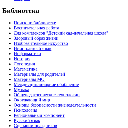
Библиотека
Поиск по библиотеке
Воспитательная работа
Для комплексов "Детский сад-начальная школа"
Здоровый образ жизни
Изобразительное искусство
Иностранный язык
Информатика
История
Логопедия
Математика
Материалы для родителей
Материалы МО
Междисциплинарное обобщение
Музыка
Общепедагогические технологии
Окружающий мир
Основы безопасности жизнедеятельности
Психология
Региональный компонент
Русский язык
Сценарии праздников