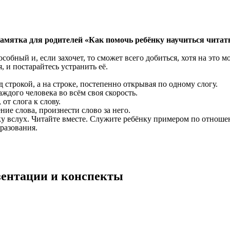
амятка для родителей «Как помочь ребёнку научиться читат
особный и, если захочет, то сможет всего добиться, хотя на это 
, и постарайтесь устранить её.
д строкой, а на строке, постепенно открывая по одному слогу.
аждого человека во всём своя скорость.
от слога к слову.
ние слова, произнести слово за него.
у вслух. Читайте вместе. Служите ребёнку примером по отноше
разования.
езентации и конспекты