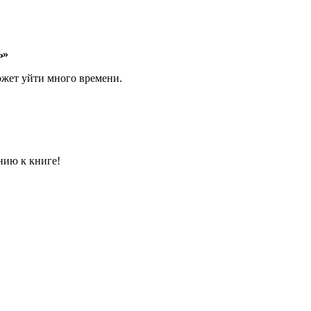
ь»
может уйти много времени.
нию к книге!