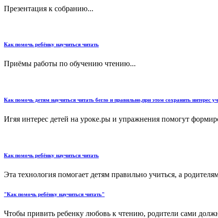
Презентация к собранию...
Как помочь ребёнку научиться читать
Приёмы работы по обучению чтению...
Как помочь детям научиться читать бегло и правильно,при этом сохранить интерес уч
Игяя интерес детей на уроке.ры и упражнения помогут формиро
Как помочь ребёнку научиться читать
Эта технология помогает детям правильно учиться, а родителя
"Как помочь ребёнку научиться читать"
Чтобы привить ребенку любовь к чтению, родители сами должны