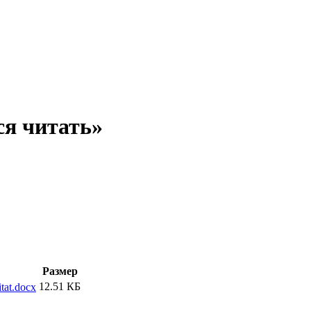
ся читать»
Размер
12.51 КБ
tat.docx