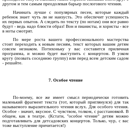
другом и тем самым преодолевая барьер послогового чтения.
Начинать лучше с популярных песен, которые каждый
ребенок знает чуть ли не наизусть. Это обеспечит успешность
их первых опытов. А следить по тексту (по нотам) они все равно
будут - ведь надо блюсти образ! Вон и пианисты, и хористы - все
в ноты смотрят.
По мере роста вашего профессионального мастерства
стоит переходить к новым песням, текст которых вашим детям
совсем незнаком. Потихоньку у вас составится приличная
программа, и можно будет выступить с концертом. В узком
кругу (позвать соседнюю группу) или перед всем детским садом
- решайте.
7. Особое чтение
По-моему, все же имеет смысл периодически готовить
маленький фрагмент текста (тот, который приглянулся) для так
называемого выразительного чтения вслух. Для особого чтения.
Особое - значит, вкусное. С чувством, толком, с расстановкой. В
общем, как в театре. (Кстати, "особое чтение" детям можно
подготавливать для детсадовских концертов. Только, чур, с вас
тоже выступление причитается!)