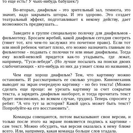
то еще есть? У чьих-нибудь бабушек?)
Во-вторых, диафильм - это зрительный зал, темнота, это
значит, надо закрывать шторы. И это здорово. Это создает
театральный эффект, подготавливает к некому действу, дает
возможность предвкушать...
Заведите в группе специальную полочку для диафильмов -
фильмотеку. Бросаем жребий, какой диафильм сегодня смотреть
(тянет тот, кто чем-то заслужил это почетное право). Если тот
или иной ребенок читает плохо, его можно назначить главным по
фильмотеке - подавать с полочки те или иные диафильмы. Тогда
ему волей-неволей придется как-то угадывать, где лежат,
например, "Гуси-лебеди". (Но лучше посылать на поиски двоих
слабочитающих - кто-нибудь из них да узнает слова из названия.)
Чем еще хорош диафильм? Тем, что картинку можно
остановить. И рассматривать ее сколько угодно. Киномеханик
выводит на экран очередную картинку - но без текста! (Можно
сделать еще проще: не урезать картинку за счет сокрытия
текста, а зарядить диафильм наоборот, и тогда прочитать текст
будет невозможно, во всяком случае, трудно). Теперь спросите у
ребят: "А что тут за история? Какой здесь может быть текст?
Попробуйте-ка его восстановить".
Команды совещаются, потом высказывают свои версии, и
только после этого на экране появляется подпись к картинке -
сам текст. Можно обсудить, чья версия оказалась к нему ближе
всего. Или, например, какая команда больше слов угадала.