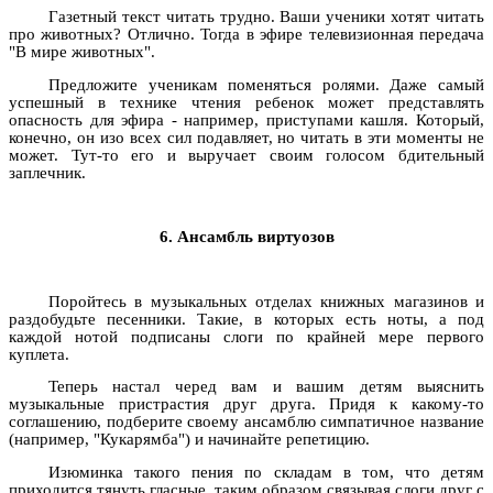
Газетный текст читать трудно. Ваши ученики хотят читать
про животных? Отлично. Тогда в эфире телевизионная передача
"В мире животных".
Предложите ученикам поменяться ролями. Даже самый
успешный в технике чтения ребенок может представлять
опасность для эфира - например, приступами кашля. Который,
конечно, он изо всех сил подавляет, но читать в эти моменты не
может. Тут-то его и выручает своим голосом бдительный
заплечник.
6. Ансамбль виртуозов
Поройтесь в музыкальных отделах книжных магазинов и
раздобудьте песенники. Такие, в которых есть ноты, а под
каждой нотой подписаны слоги по крайней мере первого
куплета.
Теперь настал черед вам и вашим детям выяснить
музыкальные пристрастия друг друга. Придя к какому-то
соглашению, подберите своему ансамблю симпатичное название
(например, "Кукарямба") и начинайте репетицию.
Изюминка такого пения по складам в том, что детям
приходится тянуть гласные, таким образом связывая слоги друг с