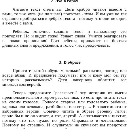
2. Эхо в горах
Читаете текст опять вы. Дети храбро читают вместе с
вами, только чуть (на полшага) поотстав - эхом. И им уже не так
страшно пробираться в дебрях текста - потому что они не одни,
а вместе с вами.
Ребенок, конечно, слышит текст и наполовину его
повторяет. Но и видит тоже! Узнает слова! Учится реагировать
на знаки препинания! Глаз ребенка привыкает не бояться
длинных слов и предложений, а голос - их преодолевать.
3. В образе
Прочтите какой-нибудь маленький рассказик, эпизод или
вовсе абзац. И предложите подумать: кто и кому мог бы эту
историю рассказывать? Дети наверняка обогатят вас
множеством версий.
Теперь предложите "рассказать" эту историю от имени
предположительного героя-рассказчика, то есть прочитать текст
не своим голосом. Голосом старика или годовалого ребенка,
карлика или великана, разбойника или ветра... В зависимости от
выбранных версий. Обычно читать в образе ребенку легче:
вроде бы и не он читает, а тот, другой. А спотыкается и пыхтит,
потому что так нужно по роли. Оправдано и легализовано.
Поэтому не страшно. И слушатели не скучают: им предстоит