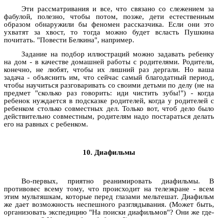
Эти рассматривания и все, что связано со слежением за
фабулой, полезно, чтобы потом, позже, дети естественным
образом обнаружили бы феномен рассказчика. Если они это
ухватят за хвост, то тогда можно будет всласть Пушкина
почитать. "Повести Белкина", например.
Задание на подбор иллюстраций можно задавать ребенку
на дом - в качестве домашней работы с родителями. Родители,
конечно, не любят, чтобы их лишний раз дергали. Но ваша
задача - объяснить им, что сейчас самый благодатный период,
чтобы научиться разговаривать со своими детьми по делу (не на
предмет "сколько раз говорить: иди чистить зубы!") - когда
ребенок нуждается в подсказке родителей, когда у родителей с
ребенком столько совместных дел. Только вот, чтоб дело было
действительно совместным, родителям надо постараться делать
его на равных с ребенком.
10. Диафильмы
Во-первых, приятно реанимировать диафильмы. В
противовес всему тому, что происходит на телеэкране - всем
этим мультяшкам, которые перед глазами мельтешат. Диафильм
же дает возможность неспешного разглядывания. (Может быть,
организовать экспедицию "На поиски диафильмов"? Они же где-