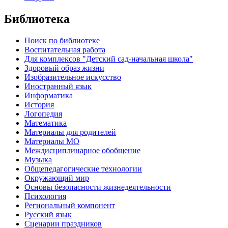
Библиотека
Поиск по библиотеке
Воспитательная работа
Для комплексов "Детский сад-начальная школа"
Здоровый образ жизни
Изобразительное искусство
Иностранный язык
Информатика
История
Логопедия
Математика
Материалы для родителей
Материалы МО
Междисциплинарное обобщение
Музыка
Общепедагогические технологии
Окружающий мир
Основы безопасности жизнедеятельности
Психология
Региональный компонент
Русский язык
Сценарии праздников