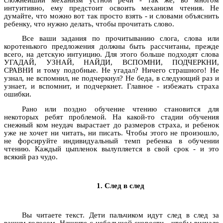
сложнейший механизм устной речи - так же, во многом
интуитивно, ему предстоит освоить механизм чтения. Не
думайте, что можно вот так просто взять - и словами объяснить
ребенку, что нужно делать, чтобы прочитать слово.
Все ваши задания по прочитыванию слога, слова или
коротенького предложения должны быть рассчитаны, прежде
всего, на детскую интуицию. Для этого больше подходят слова
УГАДАЙ, УЗНАЙ, НАЙДИ, ВСПОМНИ, ПОДЧЕРКНИ,
СРАВНИ и тому подобные. Не угадал? Ничего страшного! Не
узнал, не вспомнил, не подчеркнул? Не беда, в следующий раз и
узнает, и вспомнит, и подчеркнет. Главное - избежать страха
ошибки.
Рано или поздно обучение чтению становится для
некоторых ребят проблемой. На какой-то стадии обучения
снежный ком неудач вырастает до размеров страха, и ребенок
уже не хочет ни читать, ни писать. Чтобы этого не произошло,
не форсируйте индивидуальный темп ребенка в обучении
чтению. Каждый цыпленок вылупляется в свой срок - и это
всякий раз чудо.
1. След в след
Вы читаете текст. Дети пальчиком идут след в след за
вашим голосом. Начните с небольшой скорости - чтобы вначале