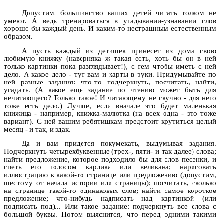
Допустим, большинство ваших детей читать толком не
умеют. А ведь тренироваться в угадывании-узнавании слов
хорошо бы каждый день. И каким-то нестрашным естественным
образом.
А пусть каждый из детишек принесет из дома свою
любимую книжку (наверняка ж такая есть, хоть бы он в ней
только картинки пока разглядывает!), с тем чтобы иметь с ней
дело. А какое дело - тут вам и карты в руки. Придумывайте по
ней разные задания: что-то подчеркнуть, посчитать, найти,
угадать. (А какое еще задание по чтению может быть для
нечитающего? Только такое! И читающему не скучно - для него
тоже есть дело.) Лучше, если вначале это будет маленькая
книжица - например, книжка-малютка (на всех одна - это тоже
вариант). С ней вашим ребятишкам предстоит крутиться целый
месяц - и так, и эдак.
Да и вам придется покумекать, выдумывая задания.
Подчеркнуть четырехбуквенные (трех-, пяти- и так далее) слова;
найти предложение, которое подходило бы для слов песенки, и
спеть его голосом карлика или великана; нарисовать
иллюстрацию к какой-то странице или предложению (допустим,
шестому от начала истории или страницы); посчитать, сколько
на странице такой-то одинаковых слов; найти самое короткое
предложение; что-нибудь надписать над картинкой (или
подписать под)... Или такое задание: подчеркнуть все слова с
большой буквы. Потом выяснится, что перед одними такими