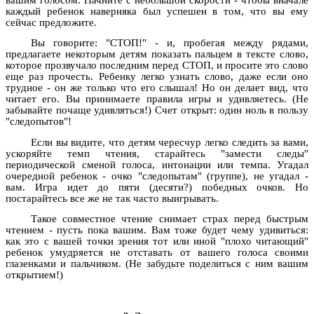
каждый ребенок наверняка был успешен в том, что вы ему
сейчас предложите.
Вы говорите: "СТОП!" - и, пробегая между рядами,
предлагаете некоторым детям показать пальцем в тексте слово,
которое прозвучало последним перед СТОП, и просите это слово
еще раз прочесть. Ребенку легко узнать слово, даже если оно
трудное - он же только что его слышал! Но он делает вид, что
читает его. Вы принимаете правила игры и удивляетесь. (Не
забывайте почаще удивляться!) Счет открыт: один ноль в пользу
"следопытов"!
Если вы видите, что детям чересчур легко следить за вами,
ускоряйте темп чтения, старайтесь "замести следы"
периодической сменой голоса, интонации или темпа. Угадал
очередной ребенок - очко "следопытам" (группе), не угадал -
вам. Игра идет до пяти (десяти?) победных очков. Но
постарайтесь все же не так часто выигрывать.
Такое совместное чтение снимает страх перед быстрым
чтением - пусть пока вашим. Вам тоже будет чему удивиться:
как это с вашей точки зрения тот или иной "плохо читающий"
ребенок умудряется не отставать от вашего голоса своими
глазенками и пальчиком. (Не забудьте поделиться с ним вашим
открытием!)