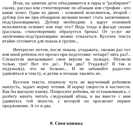
Итак, на занятии дети объединяются в пары и "разбирают"
сказку, рассказ или стихотворение по абзацам или строфам - кто
какие хочет. Один из двоих - основной исполнитель, второй -
дублер (он же при обоюдном желании может стать заплечником-
подстраховщиком). Дублер необходим: а вдруг основной
исполнитель осипнет или еще что? Ведь тогда в фасаде сказки
(рассказа, стихотворения) образуется брешь! От услуг же
заплечника-подстраховщика можно отказаться. Кусочек текста
втайне готовится для показа в группе...
Интересно потом, после показа, угадывать, сколько раз тот
или иной ребенок его прочел при подготовке: четыре? пять раз?..
Слушатели высказывают свои версии на пальцах. Неужели
только три? Вот это да!.. Раза два? Угадал(а)? Я так и
подумал(а), что не больше... И не забывайте радостно
удивляться и тексту, и детям и почаще хвалить их.
Кусочек текста, поначалу чуть не выученный ребенком
наизусть, задает норму чтения. И норму скорости в частности.
Как бы высшую планку. Попросите ребенка, не останавливаясь, с
разбегу начать читать следующий абзац, и вы вместе с ним
удивитесь той лихости, с которой он проскочит первое
предложение. А то и два.
8. Своя книжка