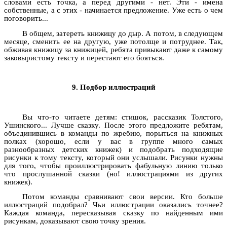
словами есть точка, а перед другими - нет. Эти - имена
собственные, а с этих - начинается предложение. Уже есть о чем
поговорить...
В общем, затереть книжицу до дыр. А потом, в следующем
месяце, сменить ее на другую, уже потолще и потруднее. Так,
обживая книжицу за книжицей, ребята привыкают даже к самому
заковыристому тексту и перестают его бояться.
9. Подбор иллюстраций
Вы что-то читаете детям: стишок, рассказик Толстого,
Ушинского... Лучше сказку. После этого предложите ребятам,
объединившись в команды по жребию, порыться на книжных
полках (хорошо, если у вас в группе много самых
разнообразных детских книжек) и подобрать подходящие
рисунки к тому тексту, который они услышали. Рисунки нужны
для того, чтобы проиллюстрировать фабульную линию только
что прослушанной сказки (но! иллюстрациями из других
книжек).
Потом команды сравнивают свои версии. Кто больше
иллюстраций подобрал? Чьи иллюстрации оказались точнее?
Каждая команда, пересказывая сказку по найденным ими
рисункам, доказывают свою точку зрения.