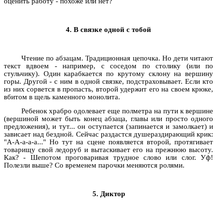
оценить работу - похоже или нет?
4. В связке одной с тобой
Чтение по абзацам. Традиционная цепочка. Но дети читают
текст вдвоем - например, с соседом по столику (или по
стульчику). Один карабкается по крутому склону на вершину
горы. Другой - с ним в одной связке, подстраховывает. Если кто
из них сорвется в пропасть, второй удержит его на своем крюке,
вбитом в щель каменного монолита.
Ребенок храбро одолевает еще полметра на пути к вершине
(вершиной может быть конец абзаца, главы или просто одного
предложения), и тут... он оступается (запинается и замолкает) и
зависает над бездной. Сейчас раздастся душераздирающий крик:
"А-А-а-а-а..." Но тут на сцене появляется второй, протягивает
товарищу свой ледоруб и вытаскивает его на прежнюю высоту.
Как? - Шепотом проговаривая трудное слово или слог. Уф!
Полезли выше? Со временем парочки меняются ролями.
5. Диктор