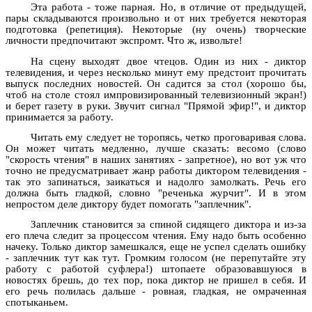
Эта работа - тоже парная. Но, в отличие от предыдущей,
пары складываются произвольно и от них требуется некоторая
подготовка (репетиция). Некоторые (ну очень) творческие
личности предпочитают экспромт. Что ж, извольте!
На сцену выходят двое чтецов. Один из них - диктор
телевидения, и через несколько минут ему предстоит прочитать
выпуск последних новостей. Он садится за стол (хорошо бы,
чтоб на столе стоял импровизированный телевизионный экран!)
и берет газету в руки. Звучит сигнал "Прямой эфир!", и диктор
принимается за работу.
Читать ему следует не торопясь, четко проговаривая слова.
Он может читать медленно, лучше сказать: весомо (слово
"скорость чтения" в наших занятиях - запретное), но вот уж что
точно не предусматривает жанр работы диктором телевидения -
так это запинаться, заикаться и надолго замолкать. Речь его
должна быть гладкой, словно "реченька журчит". И в этом
непростом деле диктору будет помогать "заплечник".
Заплечник становится за спиной сидящего диктора и из-за
его плеча следит за процессом чтения. Ему надо быть особенно
начеку. Только диктор замешкался, еще не успел сделать ошибку
- заплечник тут как тут. Громким голосом (не перепутайте эту
работу с работой суфлера!) штопаете образовавшуюся в
новостях брешь, до тех пор, пока диктор не пришел в себя. И
его речь полилась дальше - ровная, гладкая, не омраченная
спотыканьем.