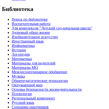
Библиотека
Поиск по библиотеке
Воспитательная работа
Для комплексов "Детский сад-начальная школа"
Здоровый образ жизни
Изобразительное искусство
Иностранный язык
Информатика
История
Логопедия
Математика
Материалы для родителей
Материалы МО
Междисциплинарное обобщение
Музыка
Общепедагогические технологии
Окружающий мир
Основы безопасности жизнедеятельности
Психология
Региональный компонент
Русский язык
Сценарии праздников