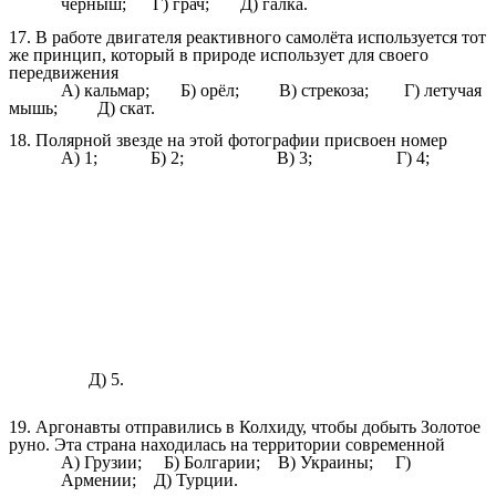
черныш; Г) грач; Д) галка.
17. В работе двигателя реактивного самолёта используется тот
же принцип, который в природе использует для своего
передвижения
А) кальмар; Б) орёл; В) стрекоза; Г) летучая
мышь; Д) скат.
18. Полярной звезде на этой фотографии присвоен номер
А) 1; Б) 2; В) 3; Г) 4;
Д) 5.
19. Аргонавты отправились в Колхиду, чтобы добыть Золотое
руно. Эта страна находилась на территории современной
А) Грузии; Б) Болгарии; В) Украины; Г)
Армении; Д) Турции.