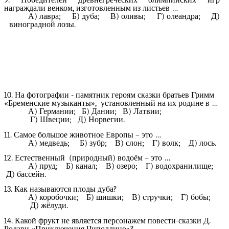
9. Победителей древнегреческих олимпийских игр
награждали венком, изготовленным из листьев …
А) лавра; Б) дуба; В) оливы; Г) олеандра; Д)
виноградной лозы.
10. На фотографии - памятник героям сказки братьев Гримм
«Бременские музыканты», установленный на их родине в …
А) Германии; Б) Дании; В) Латвии;
Г) Швеции; Д) Норвегии.
11. Самое большое животное Европы – это …
А) медведь; Б) зубр; В) слон; Г) волк; Д) лось.
12. Естественный (природный) водоём – это …
А) пруд; Б) канал; В) озеро; Г) водохранилище;
Д) бассейн.
13. Как называются плоды дуба?
А) коробочки; Б) шишки; В) стручки; Г) бобы;
Д) жёлуди.
14. Какой фрукт не является персонажем повести-сказки Д.
Родари «Приключения Чиполлино»?