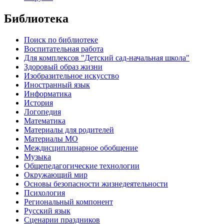
Библиотека
Поиск по библиотеке
Воспитательная работа
Для комплексов "Детский сад-начальная школа"
Здоровый образ жизни
Изобразительное искусство
Иностранный язык
Информатика
История
Логопедия
Математика
Материалы для родителей
Материалы МО
Междисциплинарное обобщение
Музыка
Общепедагогические технологии
Окружающий мир
Основы безопасности жизнедеятельности
Психология
Региональный компонент
Русский язык
Сценарии праздников