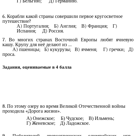
Г) Бельгию; Д) Германию.
6. Корабли какой страны совершили первое кругосветное
путешествие?
А) Португалия; Б) Англия; В) Франция; Г)
Испания; Д) Россия.
7. Во многих странах Восточной Европы любят ячневую
кашу. Крупу для неё делают из …
А) пшеницы; Б) кукурузы; В) ячменя; Г) гречки; Д)
проса.
Задания, оцениваемые в 4 балла
8. По этому озеру во время Великой Отечественной войны
проходила «Дорога жизни».
А) Онежское; Б) Чудское
;
В) Ильмень;
Г) Женевское; Д) Ладожское.