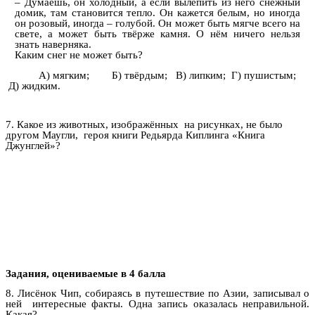
– Думаешь, он холодный, а если вылепить из него снежный
домик, там становится тепло. Он кажется белым, но иногда
он розовый, иногда – голубой. Он может быть мягче всего на
свете, а может быть твёрже камня. О нём ничего нельзя
знать наверняка.
Каким снег не может быть?
А) мягким; Б) твёрдым; В) липким; Г) пушистым;
Д) жидким.
7. Какое из животных, изображённых на рисунках, не было
другом Маугли, героя книги Редьярда Киплинга «Книга
Джунглей»?
Задания, оцениваемые в 4 балла
8. Лисёнок Чип, собираясь в путешествие по Азии, записывал о
ней интересные факты. Одна запись оказалась неправильной.
Какая?