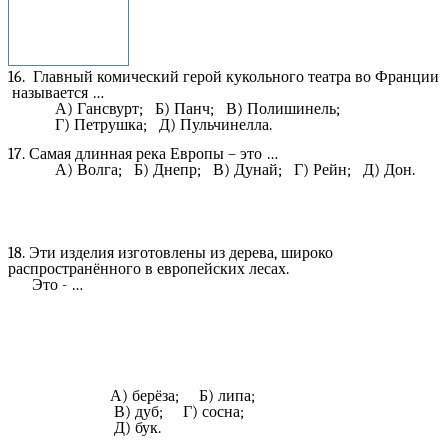
16. Главный комический герой кукольного театра во Франции
называется …
А) Гансвурт; Б) Панч; В) Полишинель;
Г) Петрушка; Д) Пульчинелла.
17. Самая длинная река Европы – это …
А) Волга; Б) Днепр; В) Дунай; Г) Рейн; Д) Дон.
18. Эти изделия изготовлены из дерева, широко
распространённого в европейских лесах.
Это - …
А) берёза; Б) липа;
В) дуб; Г) сосна;
Д) бук.