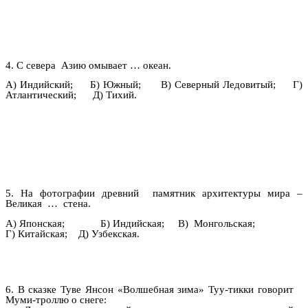
4. С севера Азию омывает … океан.
А) Индийский; Б) Южный; В) Северный Ледовитый; Г)
Атлантический; Д) Тихий.
5. На фотографии древний памятник архитектуры мира –
Великая … стена.
А) Японская; Б) Индийская; В) Монгольская;
Г) Китайская; Д) Узбекская.
6. В сказке Туве Янсон «Волшебная зима» Туу-тикки говорит
Муми-троллю о снеге: