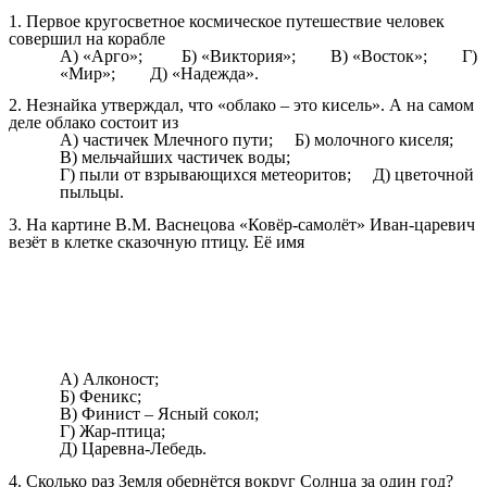
1. Первое кругосветное космическое путешествие человек
совершил на корабле
А) «Арго»; Б) «Виктория»; В) «Восток»; Г)
«Мир»; Д) «Надежда».
2. Незнайка утверждал, что «облако – это кисель». А на самом
деле облако состоит из
А) частичек Млечного пути; Б) молочного киселя;
В) мельчайших частичек воды;
Г) пыли от взрывающихся метеоритов; Д) цветочной
пыльцы.
3. На картине В.М. Васнецова «Ковёр-самолёт» Иван-царевич
везёт в клетке сказочную птицу. Её имя
А) Алконост;
Б) Феникс;
В) Финист – Ясный сокол;
Г) Жар-птица;
Д) Царевна-Лебедь.
4. Сколько раз Земля обернётся вокруг Солнца за один год?