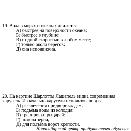
19. Вода в морях и океанах движется
А) быстрее на поверхности океана;
Б) быстрее в глубине;
В) с одной скоростью в любом месте;
Г) только около берегов;
Д) она неподвижна.
20. На картине Шарлотты Лашапель видна современная
карусель. Изначально карусели использовали для
А) развлечения придворных дам;
Б) подъёма воды из колодца;
В) тренировки рыцарей;
Г) помола зерна;
Д) для подъёма ворот крепости.
Новосибирский центр продуктивного обучения