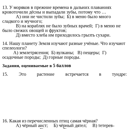
13. У моряков в прежние времена в дальних плаваниях
кровоточили дёсны и выпадали зубы, потому что …
А) они не чистили зубы; Б) в меню было много
сладкого и мучного;
В) на кораблях не было зубных врачей; Г) в меню не
было свежих овощей и фруктов;
Д) вместо хлеба им приходилось грызть сухари.
14. Нашу планету Земля изучают разные учёные. Что изучают
спелеологи?
А) землетрясения; Б) вулканы; В) пещеры; Г)
осадочные породы; Д) горные породы.
5 баллов
Задания, оцениваемые в
15. Это растение встречается в тундре:
16. Какая из перечисленных птиц самая чёрная?
А) чёрный аист; Б) чёрный дятел; В) тетерев-