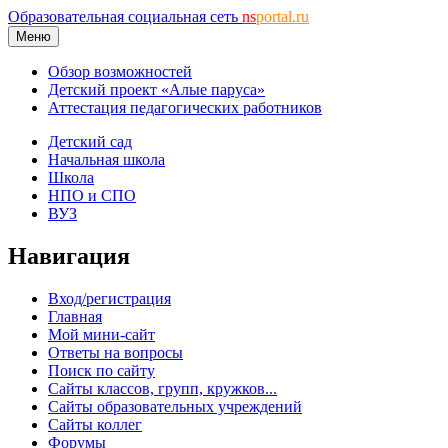
Образовательная социальная сеть
ns
portal.ru
Меню
Обзор возможностей
Детский проект «Алые паруса»
Аттестация педагогических работников
Детский сад
Начальная школа
Школа
НПО и СПО
ВУЗ
Навигация
Вход/регистрация
Главная
Мой мини-сайт
Ответы на вопросы
Поиск по сайту
Сайты классов, групп, кружков...
Сайты образовательных учреждений
Сайты коллег
Форумы