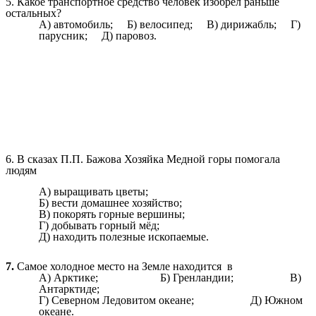
5. Какое транспортное средство человек изобрёл раньше
остальных?
А) автомобиль; Б) велосипед; В) дирижабль; Г)
парусник; Д) паровоз.
6. В сказах П.П. Бажова Хозяйка Медной горы помогала
людям
А) выращивать цветы;
Б) вести домашнее хозяйство;
В) покорять горные вершины;
Г) добывать горный мёд;
Д) находить полезные ископаемые.
7.
Самое холодное место на Земле находится в
А) Арктике; Б) Гренландии; В)
Антарктиде;
Г) Северном Ледовитом океане; Д) Южном
океане.