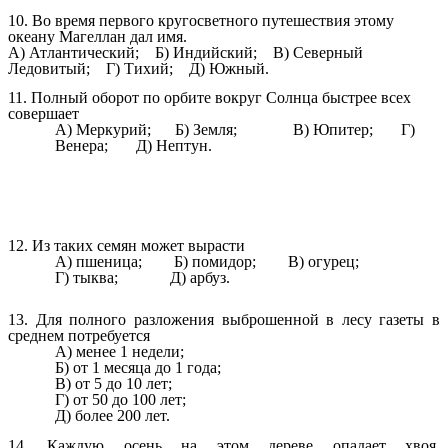
10. Во время первого
кругосветного путешествия этому
океану Магеллан дал имя.
А) Атлантический; Б) Индийский; В) Северный
Ледовитый; Г) Тихий; Д) Южный.
11. Полный оборот по орбите вокруг Солнца быстрее всех
совершает
А) Меркурий; Б) Земля; В) Юпитер; Г)
Венера; Д) Нептун.
12. Из таких семян может вырасти
А) пшеница; Б) помидор; В) огурец;
Г) тыква; Д) арбуз.
13. Для полного разложения выброшенной в лесу газеты в
среднем потребуется
А) менее 1 недели;
Б) от 1 месяца до 1 года;
В) от 5 до 10 лет;
Г) от 50 до 100 лет;
Д) более 200 лет.
14. Каждую осень на этом дереве опадает хвоя.