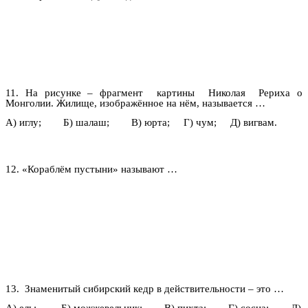
11. На рисунке – фрагмент картины Николая Рериха о
Монголии. Жилище, изображённое на нём, называется …
А) иглу; Б) шалаш; В) юрта; Г) чум; Д) вигвам.
12. «Кораблём пустыни» называют …
13. Знаменитый сибирский кедр в действительности – это …