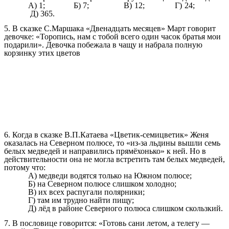
А) 1; Б) 7; В) 12; Г) 24;
Д) 365.
5. В сказке С.Маршака «Двенадцать месяцев» Март говорит
девочке: «Торопись, нам с тобой всего один часок братья мои
подарили».
Девочка побежала в чащу и набрала полную
корзинку этих цветов
6. Когда в сказке В.П.Катаева «Цветик-семицветик» Женя
оказалась на Северном полюсе, то «из-за льдины вышли семь
белых медведей и направились прямёхонько» к ней. Но в
действительности она не могла встретить там белых медведей,
потому что:
А) медведи водятся только на Южном полюсе;
Б) на Северном полюсе слишком холодно;
В) их всех распугали полярники;
Г) там им трудно найти пищу;
Д) лёд в районе Северного полюса слишком скользкий.
7. В пословице говорится: «Готовь сани летом, а телегу —