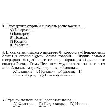
3. Этот архитектурный ансамбль расположен в …
А) Белоруссии;
Б) Болгарии;
В) Польше;
Г) России;
Д) Украине.
4.
В сказке английского писателя Л. Кэрролла «Приключения
Алисы в стране Чудес» Алиса говорит: «Лучше возьмем
географию. Лондон - это столица Парижа, а Париж - это
столица Рима, а Рим... Нет, по-моему, опять что-то не совсем
то!». А на самом деле Лондон – это столица …
А) Бельгии; Б) Италии; В) Дании; Г)
Люксембурга; Д) Великобритании.
5. Страной тюльпанов в Европе называют …
А) Францию; Б) Нидерланды; В) Италию;