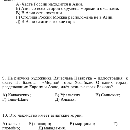
А) Часть России находится в Азии.
Б) Азия со всех сторон окружена морями и океанами.
В) В Азии есть пустыни.
Г) Столица России Москва расположена не в Азии.
Д) В Азии самые высокие горы.
9. На рисунке художника Вячеслава Назарука – иллюстрация к
сказу П. Бажова «Медной горы Хозяйка». О каких горах,
разделяющих Европу и Азию, идёт речь в сказах Бажова?
А) Кавказских; Б) Уральских; В) Саянских;
Г) Тянь-Шане; Д) Альпах.
10. Это лакомство имеет азиатские корни.
А) халва; Б) попкорн; В) марципан; Г)
пломбир; Д) макадамия.