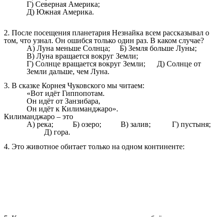
Г) Северная Америка;
Д) Южная Америка.
2. После посещения планетария Незнайка всем рассказывал о
том, что узнал. Он ошибся только один раз. В каком случае?
А) Луна меньше Солнца; Б) Земля больше Луны;
В) Луна вращается вокруг Земли;
Г) Солнце вращается вокруг Земли; Д) Солнце от
Земли дальше, чем Луна.
3. В сказке Корнея Чуковского мы читаем:
«Вот идёт Гиппопотам.
Он идёт от Занзибара,
Он идёт к Килиманджаро».
Килиманджаро – это
А) река; Б) озеро; В) залив; Г) пустыня;
Д) гора.
4. Это животное обитает только на одном континенте: