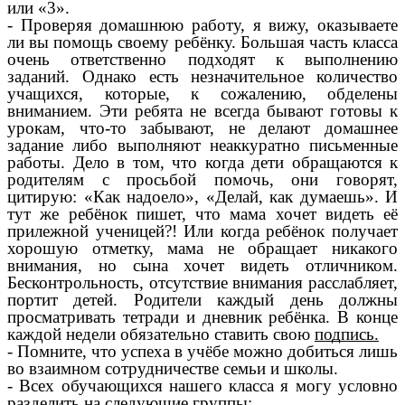
или «3».
- Проверяя домашнюю работу, я вижу, оказываете
ли вы помощь своему ребёнку. Большая часть класса
очень ответственно подходят к выполнению
заданий. Однако есть незначительное количество
учащихся, которые, к сожалению, обделены
вниманием. Эти ребята не всегда бывают готовы к
урокам, что-то забывают, не делают домашнее
задание либо выполняют неаккуратно письменные
работы. Дело в том, что когда дети обращаются к
родителям с просьбой помочь, они говорят,
цитирую: «Как надоело», «Делай, как думаешь». И
тут же ребёнок пишет, что мама хочет видеть её
прилежной ученицей?! Или когда ребёнок получает
хорошую отметку, мама не обращает никакого
внимания, но сына хочет видеть отличником.
Бесконтрольность, отсутствие внимания расслабляет,
портит детей. Родители каждый день должны
просматривать тетради и дневник ребёнка. В конце
каждой недели обязательно ставить свою
подпись.
- Помните, что успеха в учёбе можно добиться лишь
во взаимном сотрудничестве семьи и школы.
- Всех обучающихся нашего класса я могу условно
разделить на следующие группы: