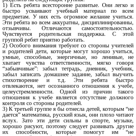
1) Есть ребята всесторонне развитые. Они легко и
быстро усваивают учебный материал по всем
предметам. У них есть огромное желание учиться.
Эти ребята во всем аккуратны, дисциплинированны,
отзывчивы. Отличаются самостоятельностью.
Чувствуется родительская поддержка. С этой
группой ребят приятно работать.
2) Особого внимания требуют со стороны учителей
и родителей дети, которые могут хорошо учиться,
умные, способные, энергичные, но ленивые, не
хватает чувства ответственности, мягко говоря
“забывчивые”: забыл тетрадь, дневник, учебник,
забыл записать домашнее задание, забыл выучить
стихотворение и т.д. Эти ребята быстро
отвлекаются, нет осознанного отношения к учебе,
целеустремленности. Одной из причин такого
отношения к учебе является отсутствие должного
контроля со стороны родителей.
3) К третьей группе я бы отнесла детей, которым “не
дается” математика, русский язык, они плохо читают
вслух. Зато эти дети сильны в спорте, музыке,
хорошо рисуют, поэтому следует развивать другие
их способности, которые помогут им “не