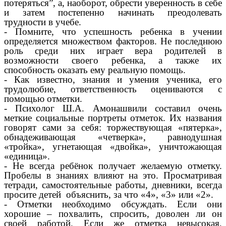
потеряться”, а, наоборот, обрести уверенность в себе
и затем постепенно начинать преодолевать
трудности в учебе.
- Помните, что успешность ребенка в учении
определяется множеством факторов. Не последнюю
роль среди них играет вера родителей в
возможности своего ребенка, а также их
способность оказать ему реальную помощь.
- Как известно, знания и умения ученика, его
трудолюбие, ответственность оцениваются с
помощью отметки.
- Психолог Ш.А. Амонашвили составил очень
меткие социальные портреты отметок. Их названия
говорят сами за себя: торжествующая «пятерка»,
обнадеживающая «четверка», равнодушная
«тройка», угнетающая «двойка», уничтожающая
«единица».
- Не всегда ребёнок получает желаемую отметку.
Пробелы в знаниях влияют на это. Просматривая
тетради, самостоятельные работы, дневники, всегда
просите детей объяснить, за что «4», «3» или «2».
- Отметки необходимо обсуждать. Если они
хорошие – похвалить, спросить, доволен ли он
своей работой. Если же отметка невысокая,