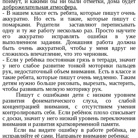
поймут, и какими бы ни были отметки, дома будет
доброжелательная атмосфера.
- В нашем классе есть ребята, которые пишут очень
аккуратно. Но есть и такие, которые пишут с
помарками. Родители заставляют переписывать
одну и ту же работу несколько раз. Просто научите
его аккуратно исправлять ошибки в уже
выполненном задании. Домашняя работа должна
быть очень аккуратной, чтобы у меня вдруг не
сложилось впечатление, что это черновик.
- Если у ребёнка постоянная грязь в тетради, значит
у него слабое развитие тонкой моторики пальцев
рук, недостаточный объем внимания. Есть в классе и
такие ребята, которые пишут очень медленно. Таким
детям нужно больше рисовать, вырезать, мастерить,
чтобы развивать мелкую моторику рук.
Пишут с ошибками дети с низким уровнем
развития фонематического слуха, со слабой
концентрацией внимания, с отсутствием умения
контролировать себя. Если ребёнок плохо списывает
с доски, значит у него низкий уровень переключения
внимания и развития кратковременной памяти.
Если вы видите ошибку в работе ребёнка, не
исправляйте её сами. Направьте внимание ребенка: