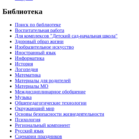
Библиотека
Поиск по библиотеке
Воспитательная работа
Для комплексов "Детский сад-начальная школа"
Здоровый образ жизни
Изобразительное искусство
Иностранный язык
Информатика
История
Логопедия
Математика
Материалы для родителей
Материалы МО
Междисциплинарное обобщение
Музыка
Общепедагогические технологии
Окружающий мир
Основы безопасности жизнедеятельности
Психология
Региональный компонент
Русский язык
Сценарии праздников