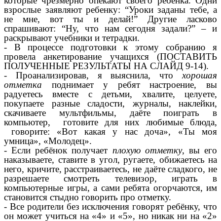
которые чрезмерно опекают своего ребенка. Одни
взрослые заявляют ребенку: “Уроки заданы тебе, а
не мне, вот ты и делай!” Другие ласково
спрашивают: “Ну, что нам сегодня задали?” – и
раскрывают учебники и тетрадки.
- В процессе подготовки к этому собранию я
провела анкетирование учащихся (ПОСТАВИТЬ
ПОЛУЧЕННЫЕ РЕЗУЛЬТАТЫ НА СЛАЙД 9-14).
- Проанализировав, я выяснила, что
хорошая
отметка
поднимает у ребят настроение, вы
радуетесь вместе с детьми, хвалите, целуете,
покупаете разные сладости, журналы, наклейки,
скачиваете мультфильмы, даёте поиграть в
компьютер, готовите для них любимые блюда,
говорите: «Вот какая у нас доча», «Ты моя
умница», «Молодец».
- Если ребёнок получает
плохую отметку
, вы его
наказываете, ставите в угол, ругаете, обижаетесь на
него, кричите, расстраиваетесь, не даёте сладкого, не
разрешаете смотреть телевизор, играть в
компьютерные игры, а сами ребята огорчаются, им
становится стыдно говорить про отметку.
- Все родители без исключения говорят ребёнку, что
он может учиться на «4» и «5», но никак ни на «2»