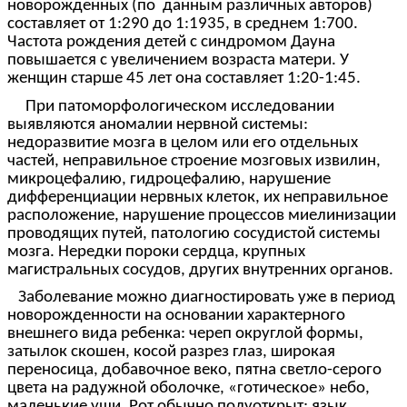
новорожденных (по данным различных авторов)
составляет от 1:290 до 1:1935, в среднем 1:700.
Частота рождения детей с синдромом Дауна
повышается с увеличением возраста матери. У
женщин старше 45 лет она составляет 1:20-1:45.
При патоморфологическом исследовании
выявляются аномалии нервной системы:
недоразвитие мозга в целом или его отдельных
частей, неправильное строение мозговых извилин,
микроцефалию, гидроцефалию, нарушение
дифференциации нервных клеток, их неправильное
расположение, нарушение процессов миелинизации
проводящих путей, патологию сосудистой системы
мозга. Нередки пороки сердца, крупных
магистральных сосудов, других внутренних органов.
Заболевание можно диагностировать уже в период
новорожденности на основании характерного
внешнего вида ребенка: череп округлой формы,
затылок скошен, косой разрез глаз, широкая
переносица, добавочное веко, пятна светло-серого
цвета на радужной оболочке, «готическое» небо,
маленькие уши. Рот обычно полуоткрыт; язык