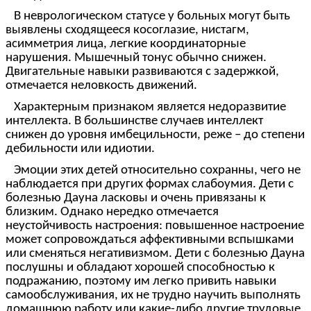
В неврологическом статусе у больных могут быть
выявлены сходящееся косоглазие, нистагм,
асимметрия лица, легкие координаторные
нарушения. Мышечный тонус обычно снижен.
Двигательные навыки развиваются с задержкой,
отмечается неловкость движений.
Характерным признаком является недоразвитие
интеллекта. В большинстве случаев интеллект
снижен до уровня имбецильности, реже – до степени
дебильности или идиотии.
Эмоции этих детей относительно сохранны, чего не
наблюдается при других формах слабоумия. Дети с
болезнью Дауна ласковы и очень привязаны к
близким. Однако нередко отмечается
неустойчивость настроения: повышенное настроение
может сопровождаться аффективными вспышками
или сменяться негативизмом. Дети с болезнью Дауна
послушны и обладают хорошей способностью к
подражанию, поэтому им легко привить навыки
самообслуживания, их не трудно научить выполнять
домашнюю работу или какие-либо другие трудовые