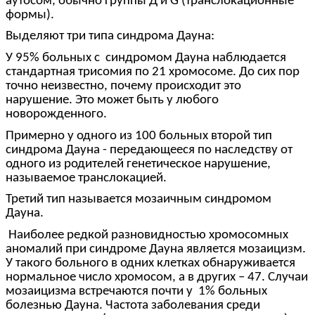
аутосом, обычно группы Д и G (транслокационные
формы).
Выделяют три типа синдрома Дауна:
У 95% больных с синдромом Дауна наблюдается
стандартная трисомия по 21 хромосоме. До сих пор
точно неизвестно, почему происходит это
нарушение. Это может быть у любого
новорожденного.
Примерно у одного из 100 больных второй тип
синдрома Дауна - передающееся по наследству от
одного из родителей генетическое нарушение,
называемое транслокацией.
Третий тип называется мозаичным синдромом
Дауна.
Наиболее редкой разновидностью хромосомных
аномалий при синдроме Дауна является мозаицизм.
У такого больного в одних клетках обнаруживается
нормальное число хромосом, а в других – 47. Случаи
мозаицизма встречаются почти у 1% больных
болезнью Дауна. Частота заболевания среди