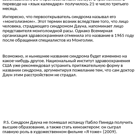
переводе на «язык календаря» получилось 21-е число третьего
месяца.
Интересно, что первооткрыватель синдрома называл его
«монголизмом». Этот термин возник вследствие того, что лицо
человека, страдающего синдромом Дауна, напоминает лицо
представителя монголоидной расы. Однако Всемирная
организация здравоохранения отменила это название в 1965 году
после обращения специалистов из Монголии.
Возможно, и нынешнее название синдрома будет изменено на
какое-нибудь другое. Национальный институт здравоохранения
США уже рекомендовал устранить притяжательную форму в
названии синдрома, аргументируя пожелание тем, что сам доктор
Даун этим расстройством не страдал.
P.S. Синдром Дауна не помешал испанцу Пабло Пинеда получить
высшее образование, а также стать киноактером: он сыграл
главную роль в художественном фильме «Я тоже» (2009).