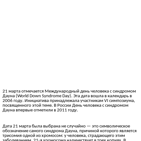
21 марта отмечается Международный день человека с синдромом
Дауна (World Down Syndrome Day). Эта дата вошла в календарь в
2006 году. Инициатива принадлежала участникам VI симпозиума,
посвященного этой теме. В России День человека с синдромом
Дауна впервые отметили в 2011 году.
Дата 21 марта была выбрана не случайно — это символическое
обозначение самого синдрома Дауна, причиной которого является
трисомия одной из хромосом: у человека, страдающего этим
заболеванием, 21-я хромосома наличествует в трех копиях. В