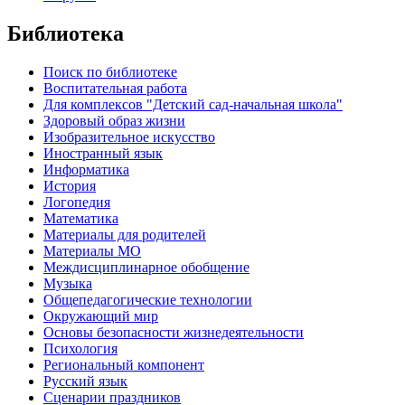
Библиотека
Поиск по библиотеке
Воспитательная работа
Для комплексов "Детский сад-начальная школа"
Здоровый образ жизни
Изобразительное искусство
Иностранный язык
Информатика
История
Логопедия
Математика
Материалы для родителей
Материалы МО
Междисциплинарное обобщение
Музыка
Общепедагогические технологии
Окружающий мир
Основы безопасности жизнедеятельности
Психология
Региональный компонент
Русский язык
Сценарии праздников