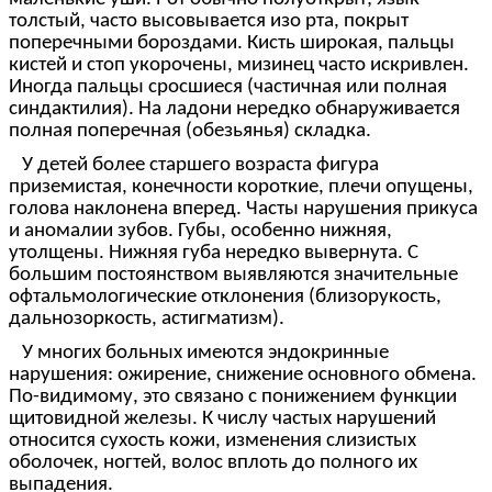
толстый, часто высовывается изо рта, покрыт
поперечными бороздами. Кисть широкая, пальцы
кистей и стоп укорочены, мизинец часто искривлен.
Иногда пальцы сросшиеся (частичная или полная
синдактилия). На ладони нередко обнаруживается
полная поперечная (обезьянья) складка.
У детей более старшего возраста фигура
приземистая, конечности короткие, плечи опущены,
голова наклонена вперед. Часты нарушения прикуса
и аномалии зубов. Губы, особенно нижняя,
утолщены. Нижняя губа нередко вывернута. С
большим постоянством выявляются значительные
офтальмологические отклонения (близорукость,
дальнозоркость, астигматизм).
У многих больных имеются эндокринные
нарушения: ожирение, снижение основного обмена.
По-видимому, это связано с понижением функции
щитовидной железы. К числу частых нарушений
относится сухость кожи, изменения слизистых
оболочек, ногтей, волос вплоть до полного их
выпадения.