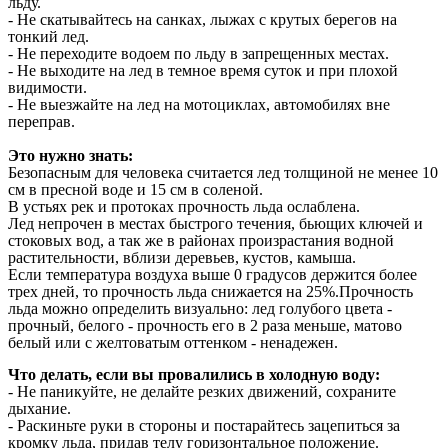
льду.
- Не скатывайтесь на санках, лыжах с крутых берегов на
тонкий лед.
- Не переходите водоем по льду в запрещенных местах.
- Не выходите на лед в темное время суток и при плохой
видимости.
- Не выезжайте на лед на мотоциклах, автомобилях вне
переправ.
Это нужно знать:
Безопасным для человека считается лед толщиной не менее 10
см в пресной воде и 15 см в соленой.
В устьях рек и протоках прочность льда ослаблена.
Лед непрочен в местах быстрого течения, бьющих ключей и
стоковых вод, а так же в районах произрастания водной
растительности, вблизи деревьев, кустов, камыша.
Если температура воздуха выше 0 градусов держится более
трех дней, то прочность льда снижается на 25%.Прочность
льда можно определить визуально: лед голубого цвета -
прочный, белого - прочность его в 2 раза меньше, матово
белый или с желтоватым оттенком - ненадежен.
Что делать, если вы провалились в холодную воду:
- Не паникуйте, не делайте резких движений, сохраните
дыхание.
- Раскиньте руки в стороны и постарайтесь зацепиться за
кромку льда, придав телу горизонтальное положение.