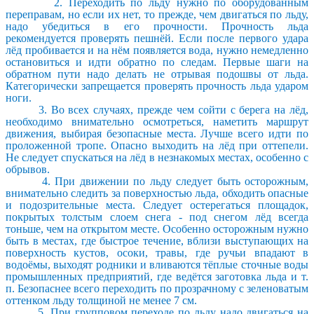
2. Переходить по льду нужно по оборудованным
переправам, но если их нет, то прежде, чем двигаться по льду,
надо убедиться в его прочности. Прочность льда
рекомендуется проверять пешнёй. Если после первого удара
лёд пробивается и на нём появляется вода, нужно немедленно
остановиться и идти обратно по следам. Первые шаги на
обратном пути надо делать не отрывая подошвы от льда.
Категорически запрещается проверять прочность льда ударом
ноги.
3. Во всех случаях, прежде чем сойти с берега на лёд,
необходимо внимательно осмотреться, наметить маршрут
движения, выбирая безопасные места. Лучше всего идти по
проложенной тропе. Опасно выходить на лёд при оттепели.
Не следует спускаться на лёд в незнакомых местах, особенно с
обрывов.
4. При движении по льду следует быть осторожным,
внимательно следить за поверхностью льда, обходить опасные
и подозрительные места. Следует остерегаться площадок,
покрытых толстым слоем снега - под снегом лёд всегда
тоньше, чем на открытом месте. Особенно осторожным нужно
быть в местах, где быстрое течение, вблизи выступающих на
поверхность кустов, осоки, травы, где ручьи впадают в
водоёмы, выходят родники и вливаются тёплые сточные воды
промышленных предприятий, где ведётся заготовка льда и т.
п. Безопаснее всего переходить по прозрачному с зеленоватым
оттенком льду толщиной не менее 7 см.
5. При групповом переходе по льду надо двигаться на