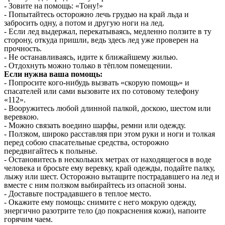
- Зовите на помощь: «Тону!»
- Попытайтесь осторожно лечь грудью на край льда и
забросить одну, а потом и другую ноги на лед.
- Если лед выдержал, перекатываясь, медленно ползите в ту
сторону, откуда пришли, ведь здесь лед уже проверен на
прочность.
- Не останавливаясь, идите к ближайшему жилью.
- Отдохнуть можно только в тёплом помещении.
Если нужна ваша помощь:
- Попросите кого-нибудь вызвать «скорую помощь» и
спасателей или сами вызовите их по сотовому телефону
«112».
- Вооружитесь любой длинной палкой, доскою, шестом или
веревкою.
- Можно связать воедино шарфы, ремни или одежду.
- Ползком, широко расставляя при этом руки и ноги и толкая
перед собою спасательные средства, осторожно
передвигайтесь к полынье.
- Остановитесь в нескольких метрах от находящегося в воде
человека и бросьте ему веревку, край одежды, подайте палку,
лыжу или шест. Осторожно вытащите пострадавшего на лед и
вместе с ним ползком выбирайтесь из опасной зоны.
- Доставьте пострадавшего в теплое место.
- Окажите ему помощь: снимите с него мокрую одежду,
энергично разотрите тело (до покраснения кожи), напоите
горячим чаем.