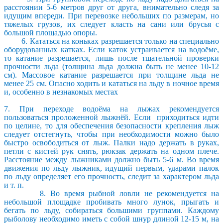
расстоянии 5-6 метров друг от друга, внимательно следя за
идущим впереди. При перевозке небольших по размерам, но
тяжелых грузов, их следует класть на сани или брусья с
большой площадью опоры.
6. Кататься на коньках разрешается только на специально
оборудованных катках. Если каток устраивается на водоёме,
то катание разрешается, лишь после тщательной проверки
прочности льда (толщина льда должна быть не менее 10-12
см). Массовое катание разрешается при толщине льда не
менее 25 см. Опасно ходить и кататься на льду в ночное время
и, особенно в незнакомых местах
7. При переходе водоёма на лыжах рекомендуется
пользоваться проложенной лыжнёй. Если приходиться идти
по целине, то для обеспечения безопасности крепления лыж
следует отстегнуть, чтобы при необходимости можно было
быстро освободиться от лыж. Палки надо держать в руках,
петли с кистей рук снять, рюкзак держать на одном плече.
Расстояние между лыжниками должно быть 5-6 м. Во время
движения по льду лыжник, идущий первым, ударами палок
по льду определяет его прочность, следит за характером льда
и т. п.
8. Во время рыбной ловли не рекомендуется на
небольшой площадке пробивать много лунок, прыгать и
бегать по льду, собираться большими группами. Каждому
рыболову необходимо иметь с собой шнур длиной 12-15 м, на