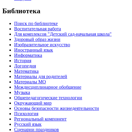
Библиотека
Поиск по библиотеке
Воспитательная работа
Для комплексов "Детский сад-начальная школа"
Здоровый образ жизни
Изобразительное искусство
Иностранный язык
Информатика
История
Логопедия
Математика
Материалы для родителей
Материалы МО
Междисциплинарное обобщение
Музыка
Общепедагогические технологии
Окружающий мир
Основы безопасности жизнедеятельности
Психология
Региональный компонент
Русский язык
Сценарии праздников