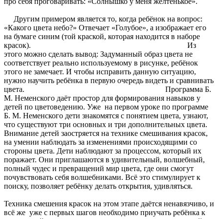
про себя проговаривать: «Солнышко у меня жёлтенькое».
Другим примером является то, когда ребёнок на вопрос:
«Какого цвета небо?» Отвечает «Голубое», а изображает его
на бумаге синим (той краской, которая находится в наборе
красок). Из
этого можно сделать вывод: Задуманный образ цвета не
соответствует реально используемому в рисунке, ребёнок
этого не замечает. И чтобы исправить данную ситуацию,
нужно научить ребёнка в первую очередь видеть и сравнивать
цвета. Программа Б.
М. Неменского даёт простор для формирования навыков у
детей по цветоведению. Уже на первом уроке по программе
Б. М. Неменского дети знакомятся с понятием цвета, узнают,
что существуют три основных и три дополнительных цвета.
Внимание детей заостряется на технике смешивания красок,
на умении наблюдать за изменениями происходящими со
стороны цвета. Дети наблюдают за процессом, который их
поражает. Они приглашаются в удивительный, волшебный,
полный чудес и превращений мир цвета, где они смогут
почувствовать себя волшебниками. Всё это стимулирует к
поиску, позволяет ребёнку делать открытия, удивляться.
Техника смешения красок на этом этапе даётся ненавязчиво, и
всё же уже с первых шагов необходимо приучать ребёнка к