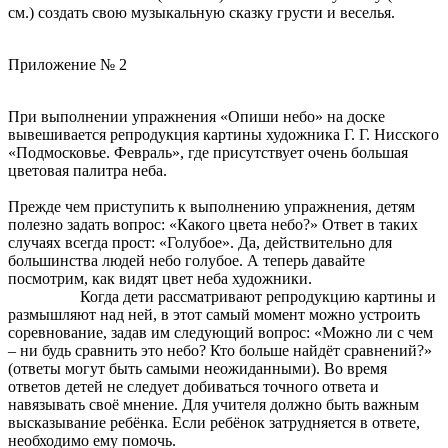
см.) создать свою музыкальную сказку грусти и веселья.
Приложение № 2
При выполнении упражнения
«Опиши небо»
на доске
вывешивается репродукция картины художника Г. Г. Нисского
«Подмосковье. Февраль», где присутствует очень большая
цветовая палитра неба.
Прежде чем приступить к выполнению упражнения, детям
полезно задать вопрос: «Какого цвета небо?» Ответ в таких
случаях всегда прост: «Голубое». Да, действительно для
большинства людей небо голубое. А теперь давайте
посмотрим, как видят цвет неба художники.
Когда дети рассматривают репродукцию картины и
размышляют над ней, в этот самый момент можно устроить
соревнование, задав им следующий вопрос: «Можно ли с чем
– ни будь сравнить это небо? Кто больше найдёт сравнений?»
(ответы могут быть самыми неожиданными). Во время
ответов детей не следует добиваться точного ответа и
навязывать своё мнение. Для учителя должно быть важным
высказывание ребёнка. Если ребёнок затрудняется в ответе,
необходимо ему помочь.