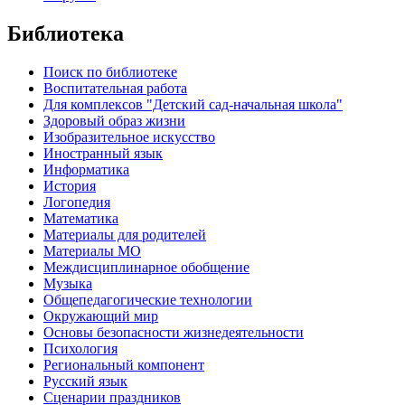
Библиотека
Поиск по библиотеке
Воспитательная работа
Для комплексов "Детский сад-начальная школа"
Здоровый образ жизни
Изобразительное искусство
Иностранный язык
Информатика
История
Логопедия
Математика
Материалы для родителей
Материалы МО
Междисциплинарное обобщение
Музыка
Общепедагогические технологии
Окружающий мир
Основы безопасности жизнедеятельности
Психология
Региональный компонент
Русский язык
Сценарии праздников