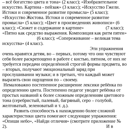
– всё богатство цвета и тона» (2 класс); «Изобразительное
искусство. Картина - пейзаж» (3 класс); «Искусство Гжели.
Истоки и современное развитие промысла» (5 класс);
«Искусство Жостова. Истоки и современное развитие
промысла» (5 класс); «Цвет в произведениях живописи» (6
класс); «Сюжет и содержание в картине» (7 класс);
«Пятно как средство выражения. Композиция как ритм пятен»
(6 класс); «Сопереживание – великая тема
искусства» (4 класс).
Эти упражнения
очень нравятся детям, во – первых, потому что они чувствуют
себя более раскрепощено в работе с кистью, пятном, от них не
требуется передачи определённой строгой формы предмета, во
– вторых, получают эмоциональный заряд при
прослушивании музыки; и в третьих, что каждый может
выразить свои ощущения по – своему.
Немаловажно постепенное расширение лексики ребёнка по
определению цвета. Постепенно педагог уводит ребёнка от
простых названий к более сложным определениям цветового
тона (серебристый, палевый, багряный, серо – голубой,
желтоватый, зеленоватый и т. д.).
Развить способность к нахождению более сложной
характеристики цвета помогают следующие упражнения:
«Опиши небо», «Найди отличия» (смотрите приложение №
2). И в