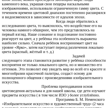
каменного века, украшая свои пещеры наскальными
изображениями, использовали ограниченную гамму цвета. С
течением времени цветовой диапазон постепенно расширялся
и видоизменялся в зависимости от идеалов эпохи.
Когда люди обратились к
исследованию цвета, то выяснилось, что воздействие его на
человека намного обширнее, чем это представлялось на
первый взгляд. Наше сознание и подсознание постоянно
реагирует на цвет, а у ребёнка эта особенность выражена
наиболее сильно. Сначала ребёнок воспринимает цвет на
уровне «Ярко», затем наступает период различения локально
цвета (красный, жёлтый и т. д.)
Задачей
следующего этапа становится развитие у ребёнка способности
восприятия не только локального цвета, но и множество его
оттенков. Это позволит ему увидеть мир во всей его красоте и
многообразии красочной палитры, создаст основу для
полноценного общения с произведениями изобразительного
искусства.
Проблема преподавания основ
цветоведения актуальна и для нашей школы, где дети изучают
предметы искусства ( в том числе ИЗО ) более углублённо.
Программа Б. М. Неменского
«Изобразительное искусство и художественный труд» (2 часа