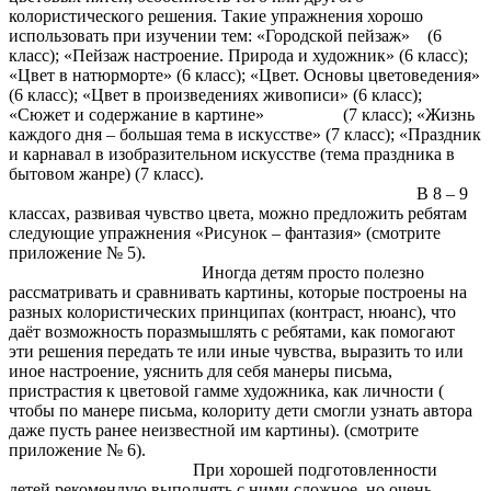
колористического решения. Такие упражнения хорошо
использовать при изучении тем: «Городской пейзаж» (6
класс); «Пейзаж настроение. Природа и художник» (6 класс);
«Цвет в натюрморте» (6 класс); «Цвет. Основы цветоведения»
(6 класс); «Цвет в произведениях живописи» (6 класс);
«Сюжет и содержание в картине» (7 класс); «Жизнь
каждого дня – большая тема в искусстве» (7 класс); «Праздник
и карнавал в изобразительном искусстве (тема праздника в
бытовом жанре) (7 класс).
В 8 – 9
классах, развивая чувство цвета, можно предложить ребятам
следующие упражнения «Рисунок – фантазия» (смотрите
приложение № 5).
Иногда детям просто полезно
рассматривать и сравнивать картины, которые построены на
разных колористических принципах (контраст, нюанс), что
даёт возможность поразмышлять с ребятами, как помогают
эти решения передать те или иные чувства, выразить то или
иное настроение, уяснить для себя манеры письма,
пристрастия к цветовой гамме художника, как личности (
чтобы по манере письма, колориту дети смогли узнать автора
даже пусть ранее неизвестной им картины). (смотрите
приложение № 6).
При хорошей подготовленности
детей рекомендую выполнять с ними сложное, но очень