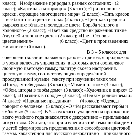
класс); «Изображение природы в разных состояниях» (2
класс); «Картина - натюрморт» (3 класс); «Три основные
краски, строящие многоцветие мира» (2 класс); «Пять красок
– всё богатство цвета и тона» (2 класс); «Цвет как средство
выражения: тёплые и холодные цвета. Борьба тёплого и
холодного» (2 класс); «Цвет как средство выражения: тихие
(глухие0 и звонкие цвета» (2 класс); «Цвет. Основы
цветоведения» (6 класс); «Цвет в произведениях
живописи» (6 класс).
В 3 – 5 классах для
совершенствования навыков в работе с цветом, я продолжаю
в уроки включать упражнения, в которых дети составляют
любимую цветовую гамму, палитру своего настроения,
цветовую гамму, соответствующую определённой
прослушанной музыке, тексту при изучении таких тем:
«Посуда у тебя дома» (3 класс); «Мамин платок» (3 класс);
«Обои, шторы в твоём доме» (3 класс); «Художник в цирке» (3
класс); «Праздник в городе» (3 класс); «Пейзаж родной земли»
(4 класс); «Народные праздники» (4 класс); «Одежда
говорит о человеке» (5 класс); «О чём рассказывают гербы и
эмблемы» (5 класс). В 5 – ом классе учащиеся на протяжении
всего учебного года знакомятся с декоративно – прикладным
искусством. Считаю, что при изучении этой темы необходимо
у детей сформировать представления о своеобразии цветовой
гаммы, характерной для русского декоративно – прикладного