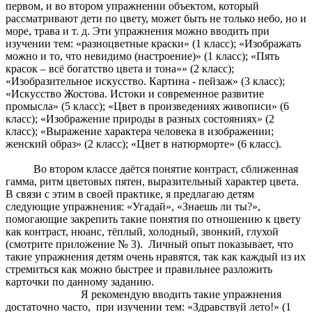
первом, и во втором упражнении объектом, который
рассматривают дети по цвету, может быть не только небо, но и
море, трава и т. д. Эти упражнения можно вводить при
изучении тем: «разноцветные краски» (1 класс); «Изображать
можно и то, что невидимо (настроение)» (1 класс); «Пять
красок – всё богатство цвета и тона»» (2 класс);
«Изобразительное искусство. Картина - пейзаж» (3 класс);
«Искусство Жостова. Истоки и современное развитие
промысла» (5 класс); «Цвет в произведениях живописи» (6
класс); «Изображение природы в разных состояниях» (2
класс); «Выражение характера человека в изображении;
женский образ» (2 класс); «Цвет в натюрморте» (6 класс).
Во втором классе даётся понятие контраст, сближенная
гамма, ритм цветовых пятен, выразительный характер цвета.
В связи с этим в своей практике, я предлагаю детям
следующие упражнения: «Угадай», «Знаешь ли ты?»,
помогающие закрепить такие понятия по отношению к цвету
как контраст, нюанс, тёплый, холодный, звонкий, глухой
(смотрите приложение № 3). Личный опыт показывает, что
такие упражнения детям очень нравятся, так как каждый из их
стремиться как можно быстрее и правильнее разложить
карточки по данному заданию.
Я рекомендую вводить такие упражнения
достаточно часто, при изучении тем: «Здравствуй лето!» (1