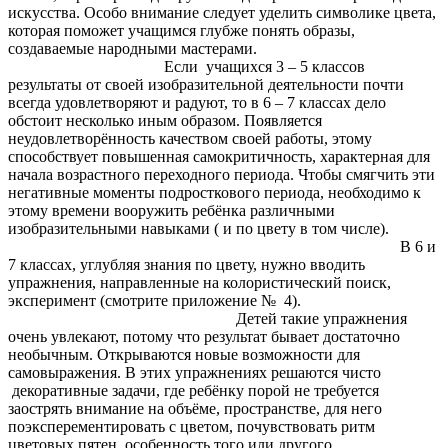
искусства. Особо внимание следует уделить символике цвета,
которая поможет учащимся глубже понять образы,
создаваемые народными мастерами.
Если учащихся 3 – 5 классов
результаты от своей изобразительной деятельности почти
всегда удовлетворяют и радуют, то в 6 – 7 классах дело
обстоит несколько иным образом. Появляется
неудовлетворённость качеством своей работы, этому
способствует повышенная самокритичность, характерная для
начала возрастного переходного периода. Чтобы смягчить эти
негативные моменты подросткового периода, необходимо к
этому времени вооружить ребёнка различными
изобразительными навыками ( и по цвету в том числе).
В 6 и
7 классах, углубляя знания по цвету, нужно вводить
упражнения, направленные на колористический поиск,
эксперимент (смотрите приложение № 4).
Детей такие упражнения
очень увлекают, потому что результат бывает достаточно
необычным. Открываются новые возможности для
самовыражения. В этих упражнениях решаются чисто
декоративные задачи, где ребёнку порой не требуется
заострять внимание на объёме, пространстве, для него
поэксперементировать с цветом, почувствовать ритм
цветовых пятен, особенность того или другого