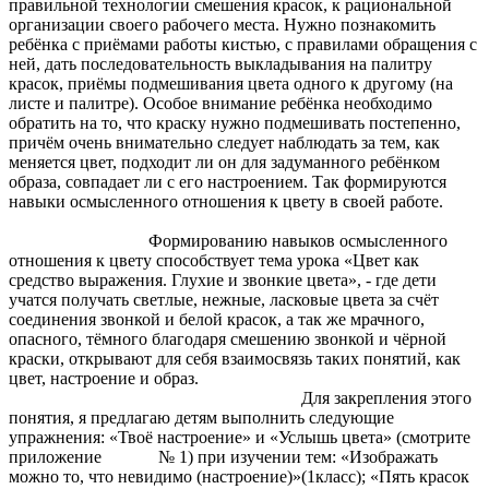
правильной технологии смешения красок, к рациональной
организации своего рабочего места. Нужно познакомить
ребёнка с приёмами работы кистью, с правилами обращения с
ней, дать последовательность выкладывания на палитру
красок, приёмы подмешивания цвета одного к другому (на
листе и палитре). Особое внимание ребёнка необходимо
обратить на то, что краску нужно подмешивать постепенно,
причём очень внимательно следует наблюдать за тем, как
меняется цвет, подходит ли он для задуманного ребёнком
образа, совпадает ли с его настроением. Так формируются
навыки осмысленного отношения к цвету в своей работе.
Формированию навыков осмысленного
отношения к цвету способствует тема урока «Цвет как
средство выражения. Глухие и звонкие цвета», - где дети
учатся получать светлые, нежные, ласковые цвета за счёт
соединения звонкой и белой красок, а так же мрачного,
опасного, тёмного благодаря смешению звонкой и чёрной
краски, открывают для себя взаимосвязь таких понятий, как
цвет, настроение и образ.
Для закрепления этого
понятия, я предлагаю детям выполнить следующие
упражнения: «Твоё настроение» и «Услышь цвета» (смотрите
приложение № 1) при изучении тем: «Изображать
можно то, что невидимо (настроение)»(1класс); «Пять красок