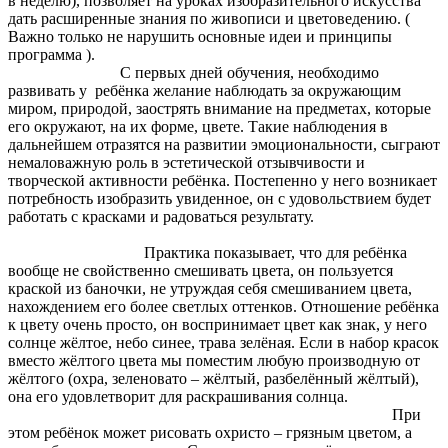
в неделю), позволяет на уроках изобразительного искусства
дать расширенные знания по живописи и цветоведению. (
Важно только не нарушить основные идеи и принципы
программа ).
С первых дней обучения, необходимо
развивать у ребёнка желание наблюдать за окружающим
миром, природой, заострять внимание на предметах, которые
его окружают, на их форме, цвете. Такие наблюдения в
дальнейшем отразятся на развитии эмоциональности, сыграют
немаловажную роль в эстетической отзывчивости и
творческой активности ребёнка. Постепенно у него возникает
потребность изобразить увиденное, он с удовольствием будет
работать с красками и радоваться результату.
Практика показывает, что для ребёнка
вообще не свойственно смешивать цвета, он пользуется
краской из баночки, не утруждая себя смешиванием цвета,
нахождением его более светлых оттенков. Отношение ребёнка
к цвету очень просто, он воспринимает цвет как знак, у него
солнце жёлтое, небо синее, трава зелёная. Если в набор красок
вместо жёлтого цвета мы поместим любую производную от
жёлтого (охра, зеленовато – жёлтый, разбелённый жёлтый),
она его удовлетворит для раскрашивания солнца.
При
этом ребёнок может рисовать охристо – грязным цветом, а