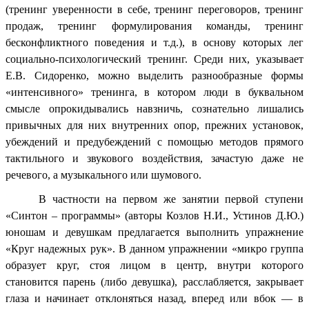
(тренинг уверенности в себе, тренинг переговоров, тренинг
продаж, тренинг формулирования команды, тренинг
бесконфликтного поведения и т.д.), в основу которых лег
социально-психологический тренинг. Среди них, указывает
Е.В. Сидоренко, можно выделить разнообразные формы
«интенсивного» тренинга, в котором люди в буквальном
смысле опрокидывались навзничь, сознательно лишались
привычных для них внутренних опор, прежних установок,
убеждений и предубеждений с помощью методов прямого
тактильного и звукового воздействия, зачастую даже не
речевого, а музыкального или шумового.
В частности на первом же занятии первой ступени
«Синтон – программы» (авторы Козлов Н.И., Устинов Д.Ю.)
юношам и девушкам предлагается выполнить упражнение
«Круг надежных рук». В данном упражнении «микро группа
образует круг, стоя лицом в центр, внутри которого
становится парень (либо девушка), расслабляется, закрывает
глаза и начинает отклоняться назад, вперед или вбок — в