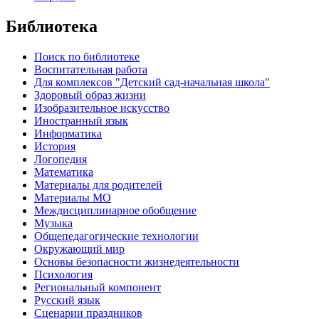
Библиотека
Поиск по библиотеке
Воспитательная работа
Для комплексов "Детский сад-начальная школа"
Здоровый образ жизни
Изобразительное искусство
Иностранный язык
Информатика
История
Логопедия
Математика
Материалы для родителей
Материалы МО
Междисциплинарное обобщение
Музыка
Общепедагогические технологии
Окружающий мир
Основы безопасности жизнедеятельности
Психология
Региональный компонент
Русский язык
Сценарии праздников