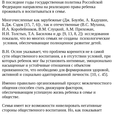
В последние годы государственная политика Российской
Федерации направлена на реализацию права ребенка
проживать и воспитываться в семье.
Многочисленные как зарубежные (Дж. Боулби, А. Кадушин,
Б.Дж. Сэдок [15, 7, 6]) , так и отечественные (В.С. Мухина,
И.А. Коробейников, В.М. Слуцкий, А.М. Прихожан,
Н.Н. Толстых, Т.А. Басилова и др. [9, 13, 8, 2]) исследования
показали, что во многих семьях не созданы психологические
условия, обеспечивающие полноценное развитие детей.
В.Н. Ослон указывает, что проблема коренится не в самой
сути общественного воспитания, а в отсутствии условий, при
которых ребенок мог бы установить интимные, эмоционально
насыщенные и устойчивые отношения с объектом
привязанности, что необходимо для формирования здоровой,
активной и социально адаптированной личности. [10, с. 45].
Именно правильно организованный процесс межличностного
общения способен стать движущим фактором,
обеспечивающим успешную жизнь ребенка в семье и
обществе.
Семья имеет все возможности нивелировать негативные
стороны общественного воспитания. Но, как показывает