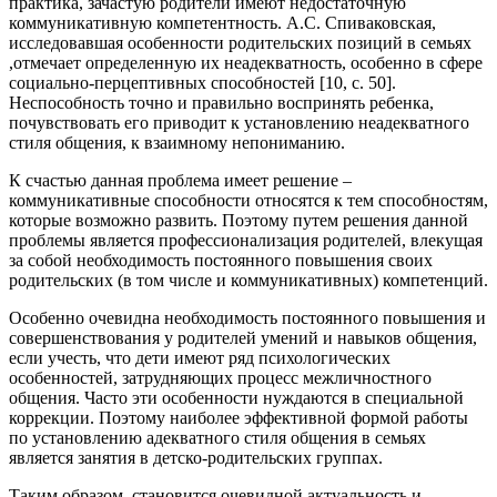
практика, зачастую родители имеют недостаточную
коммуникативную компетентность. А.С. Спиваковская,
исследовав­шая особенности родительских позиций в семьях
,от­мечает определенную их неадекватность, особенно в сфере
социаль­но-перцептивных способностей [10, с. 50].
Неспособность точно и правильно воспринять ребенка,
почувствовать его приводит к установлению неадекватного
стиля общения, к взаимному непониманию.
К счастью данная проблема имеет решение –
коммуникативные способности относятся к тем способностям,
которые возможно развить. Поэтому путем решения данной
проблемы является профессионализация родителей, влекущая
за собой необходимость постоянного повышения своих
родительских (в том числе и коммуникативных) компетенций.
Особенно очевидна необходимость постоянного повышения и
совершенствования у родителей умений и навыков общения,
если учесть, что дети имеют ряд психологических
особенностей, затрудняющих процесс межличностного
общения. Часто эти особенности нуждаются в специальной
коррекции. Поэтому наиболее эффективной формой работы
по установлению адекватного стиля общения в семьях
является занятия в детско-родительских группах.
Таким образом, становится очевидной актуальность и