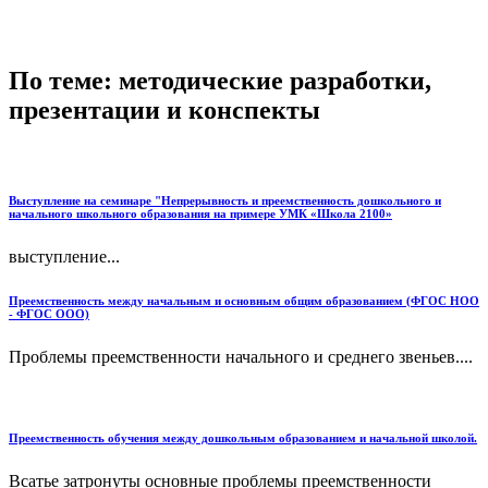
По теме: методические разработки,
презентации и конспекты
Выступление на семинаре "Непрерывность и преемственность дошкольного и
начального школьного образования на примере УМК «Школа 2100»
выступление...
Преемственность между начальным и основным общим образованием (ФГОС НОО
- ФГОС ООО)
Проблемы преемственности начального и среднего звеньев....
Преемственность обучения между дошкольным образованием и начальной школой.
Всатье затронуты основные проблемы преемственности