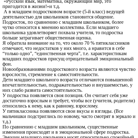
«Русский язык, математика, окружающий мир, это
пригодится в жизни!»и т.д.
А в младшем подростковом возрасте (5-й класс) ведущей
деятельностью для школьников становится общение.
Подросток, по сравнению с младшим школьником, более
чутко относится к мнению коллектива. Если младшего
школьника удовлетворяет похвала учителя, то подростка
больше затрагивает общественная оценка.
Я обратила внимание на то, что около 70 % пятиклассников
отмечают, что недостатков у них много, а нравится в себе
“только одно”, “единственная черта”, т.е. характеристикам
младших подростков присущ отрицательный эмоциональный
фон.
Новообразованиями подросткового возраста являются
чувство
взрослости, стремление к самостоятельности.
Дети младшего школьного возраста отличаются повышенной
впечатлительностью, подражательностью и внушаемостью, у
них слабо развита самостоятельность.
У подростка появляется своя позиция. Он считает себя уже
достаточно взрослым и требует, чтобы все (учителя, родители)
относились к нему, как к равному, взрослому.
У пятиклассника появляются свои вкусы и взгляды. (Все
мальчишки подстриглись по новому, часто смотрят в зеркало и
т.д.)
По сравнению с младшим школьником, существенные
изменения происходят и в эмоциональной сфере
подростка.
Эмоции младшего школьника носят относительно спокойный