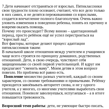
7.Дети начинают отстраняться от взрослых. Пятиклассники
свои трудности плохо осознают, считают, что все дело только
в них самих, и не делятся переживаниями со взрослыми,
создается впечатление полного благополучия. Очень важно
уловить изменения в поведении ребенка, понять их причину и
вовремя оказать помощь.
Почему это происходит? Всему виною – адаптационный
период, просто ребёнок ещё не успел перестроиться на
“взрослый лад”.
Вот факторы, которые делают процесс адаптации
пятиклассников таким:
В начальной школе отношения между учителем и учащимися
чаще всего строятся по принципу домашних, родственных
отношений. Дети, в свою очередь, чувствуют себя
защищенными со своей первой учительницей. И вдруг им
предлагают “сменить маму”. Моим детям в этом вопросе
повезло. Но проблема всё равно есть.
Появление
множество разных учителей, каждый со своим
характером, со своими требованиями и привычками. Ребёнку
приходится завоёвывать авторитет снова, и не у одного
учителя, а у многих, со многими учителями выработать свои
отношения. Поневоле заволнуешься, испугаешься – а в итоге
повышается тревожность.
Возросший темп работы
: дети, не умеющие быстро писать,