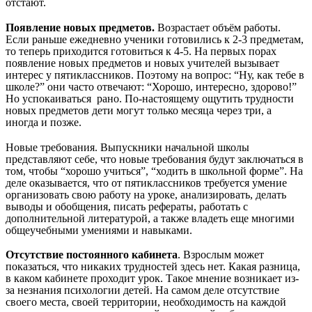
отстают.
Появление новых предметов.
Возрастает объём работы.
Если раньше ежедневно ученики готовились к 2-3 предметам,
то теперь приходится готовиться к 4-5. На первых порах
появление новых предметов и новых учителей вызывает
интерес у пятиклассников. Поэтому на вопрос: “Ну, как тебе в
школе?” они часто отвечают: “Хорошо, интересно, здорово!”
Но успокаиваться рано. По-настоящему ощутить трудности
новых предметов дети могут только месяца через три, а
иногда и позже.
Новые требования. Выпускники начальной школы
представляют себе, что новые требования будут заключаться в
том, чтобы “хорошо учиться”, “ходить в школьной форме”. На
деле оказывается, что от пятиклассников требуется умение
организовать свою работу на уроке, анализировать, делать
выводы и обобщения, писать рефераты, работать с
дополнительной литературой, а также владеть еще многими
общеучебными умениями и навыками.
Отсутствие постоянного кабинета
. Взрослым может
показаться, что никаких трудностей здесь нет. Какая разница,
в каком кабинете проходит урок. Такое мнение возникает из-
за незнания психологии детей. На самом деле отсутствие
своего места, своей территории, необходимость на каждой