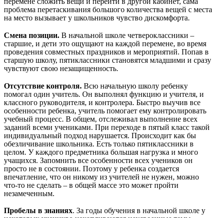
перемене сложить вещи и перейти в другой кабинет, сама
проблема перетаскивания большого количества вещей с места
на место вызывает у школьников чувство дискомфорта.
Смена позиции.
В начальной школе четвероклассники –
старшие, и дети это ощущают на каждой перемене, во время
проведения совместных праздников и мероприятий. Попав в
старшую школу, пятиклассники становятся младшими и сразу
чувствуют свою незащищенность.
Отсутствие контроля.
Всю начальную школу ребенку
помогал один учитель. Он выполнял функцию и учителя, и
классного руководителя, и контролера. Быстро выучив все
особенности ребенка, учитель помогает ему контролировать
учебный процесс. В общем, отслеживал выполнение всех
заданий всеми учениками. При переходе в пятый класс такой
индивидуальный подход нарушается. Происходит как бы
обезличивание школьника. Есть только пятиклассники в
целом. У каждого предметника большая нагрузка и много
учащихся. Запомнить все особенности всех учеников он
просто не в состоянии. Поэтому у ребенка создается
впечатление, что он никому из учителей не нужен, можно
что-то не сделать – в общей массе это может пройти
незамеченным.
Пробелы в знаниях
. За годы обучения в начальной школе у