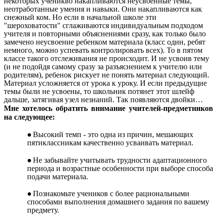
некоторых ученикво накапливаются неусвоенные темы,
неотработанные умения и навыки. Они накапливаются как
снежный ком. Но если в начальной школе эти
"шероховатости" сглаживаются индивидуальным подходом
учителя и повторными объяснениями сразу, как только было
замечено неусвоение ребенком материала (класс один, ребят
немного, можно успевать контролировать всех). То в пятом
классе такого отслеживания не происходит. И не усвоив тему
(и не подойдя самому сразу за разъяснением к учителю или
родителям), ребенок рискует не понять материал следующий.
Материал усложняется от урока к уроку. И если предыдущие
темы были не усвоены, то школьник потянет этот шлейф
дальше, затягивая узел незнаний. Так появляются двойки…
Мне хотелось обратить внимание учителей-предметников
на следующее:
Высокий темп - это одна из причин, мешающих
пятиклассникам качественно усваивать материал.
Не забывайте учитывать трудности адаптационного
периода и возрастные особенности при выборе способа
подачи материала.
Познакомьте учеников с более рациональными
способами выполнения домашнего задания по вашему
предмету.