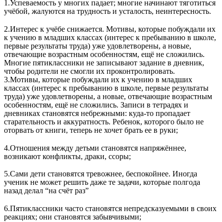
1.Успеваемость у многих падает; многие начинают тяготиться
учёбой, жалуются на трудность и усталость, неинтересность.
2.Интерес к учёбе снижается. Мотивы, которые побуждали их
к учению в младших классах (интерес к пребыванию в школе,
первые результаты труда) уже удовлетворены, а новые,
отвечающие возрастным особенностям, ещё не сложились.
Многие пятиклассники не записывают задание в дневник,
чтобы родители не смогли их проконтролировать.
3.Мотивы, которые побуждали их к учению в младших
классах (интерес к пребыванию в школе, первые результаты
труда) уже удовлетворены, а новые, отвечающие возрастным
особенностям, ещё не сложились. Записи в тетрадях и
дневниках становятся небрежными: куда-то пропадает
старательность и аккуратность. Ребенок, которого было не
оторвать от книги, теперь не хочет брать ее в руки;
4.Отношения между детьми становятся напряжённее,
возникают конфликты, драки, ссоры;
5.Сами дети становятся тревожнее, беспокойнее. Иногда
ученик не может решить даже те задачи, которые полгода
назад делал “на счёт раз”
6.Пятиклассники часто становятся непредсказуемыми в своих
реакциях; они становятся забывчивыми;