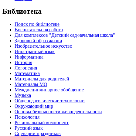
Библиотека
Поиск по библиотеке
Воспитательная работа
Для комплексов "Детский сад-начальная школа"
Здоровый образ жизни
Изобразительное искусство
Иностранный язык
Информатика
История
Логопедия
Математика
Материалы для родителей
Материалы МО
Междисциплинарное обобщение
Музыка
Общепедагогические технологии
Окружающий мир
Основы безопасности жизнедеятельности
Психология
Региональный компонент
Русский язык
Сценарии праздников