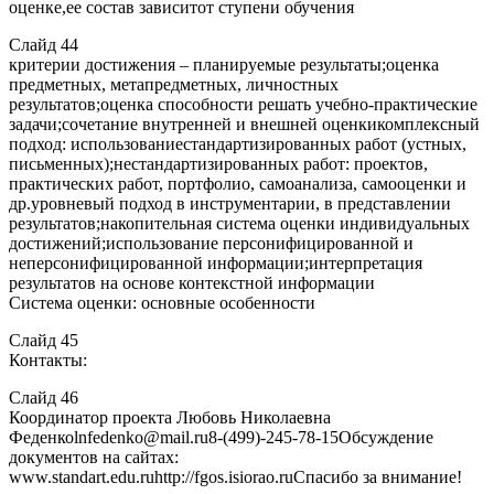
оценке,ее состав зависитот ступени обучения
Слайд 44
критерии достижения – планируемые результаты;оценка
предметных, метапредметных, личностных
результатов;оценка способности решать учебно-практические
задачи;сочетание внутренней и внешней оценкикомплексный
подход: использованиестандартизированных работ (устных,
письменных);нестандартизированных работ: проектов,
практических работ, портфолио, самоанализа, самооценки и
др.уровневый подход в инструментарии, в представлении
результатов;накопительная система оценки индивидуальных
достижений;использование персонифицированной и
неперсонифицированной информации;интерпретация
результатов на основе контекстной информации
Система оценки: основные особенности
Слайд 45
Контакты:
Слайд 46
Координатор проекта Любовь Николаевна
Феденкоlnfedenko@mail.ru8-(499)-245-78-15Обсуждение
документов на сайтах:
www.standart.edu.ruhttp://fgos.isiorao.ruСпасибо за внимание!