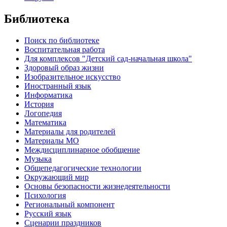
Библиотека
Поиск по библиотеке
Воспитательная работа
Для комплексов "Детский сад-начальная школа"
Здоровый образ жизни
Изобразительное искусство
Иностранный язык
Информатика
История
Логопедия
Математика
Материалы для родителей
Материалы МО
Междисциплинарное обобщение
Музыка
Общепедагогические технологии
Окружающий мир
Основы безопасности жизнедеятельности
Психология
Региональный компонент
Русский язык
Сценарии праздников