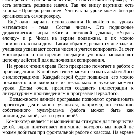
есть записать решение задачи. Так же внизу картинки есть
кнопка «Проверь решение». Учитель на уроке может быстро
организовать самопроверку.
Ещё один вариант использования ПервоЛого на уроках
математики - тема «Состав числа». Это подвижные
дидактические игры «Засели числовой домик», «Укрась
ёлочку» и р. Числа на экране подвижны, и их можно
копировать в окна дома. Таким образом, решаются две задачи:
учащиеся усваивают состав чисел и учатся копировать. За счёт
многократного повторения операции ученики запоминают
цепочку действий для выполнения копирования.
На уроках чтения среда Лого прекрасно помогает в работе с
произведением. К любому тексту можно создать альбом Лого
с иллюстрациями. Каждый герой будет подвижен, его можно
показывать или выбирать из нескольких в нужный момент
урока. Детям очень нравится создавать иллюстрации к
литературным произведениям в программе ПервоЛого.
Возможности данной программы позволяют организовать
проектную деятельность учащихся, например, по созданию
собственного мультфильма /работа может быть как
индивидуальной, так и групповой/.
Компьютер является и мощнейшим стимулом для творчества
детей, экран притягивает внимание, которого мы порой не
можем добиться при фронтальной работе с классом. На экране