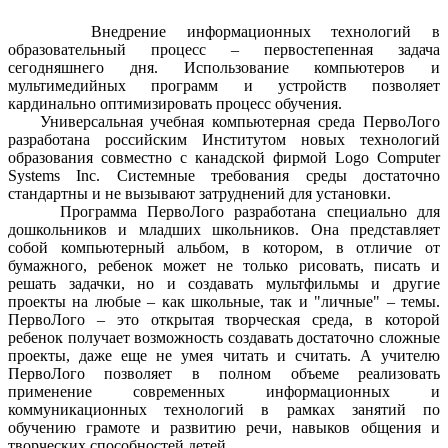
Внедрение информационных технологий в
образовательный процесс – первостепенная задача
сегодняшнего дня. Использование компьютеров и
мультимедийных программ и устройств позволяет
кардинально оптимизировать процесс обучения.
Универсальная учебная компьютерная среда ПервоЛого
разработана российским Институтом новых технологий
образования совместно с канадской фирмой Logo Computer
Systems Inc. Системные требования среды достаточно
стандартны и не вызывают затруднений для установки.
Программа
ПервоЛого
разработана специально для
дошкольников и младших школьников. Она представляет
собой компьютерный альбом, в котором, в отличие от
бумажного, ребенок может не только рисовать, писать и
решать задачки, но и создавать мультфильмы и другие
проекты на любые – как школьные, так и "личные" – темы.
ПервоЛого
– это открытая творческая среда, в которой
ребенок получает возможность создавать достаточно сложные
проекты, даже еще не умея читать и считать. А учителю
ПервоЛого
позволяет в полном объеме реализовать
применение современных информационных и
коммуникационных технологий в рамках занятий по
обучению грамоте и развитию речи, навыков общения и
творческих способностей детей.