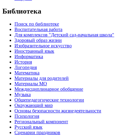
Библиотека
Поиск по библиотеке
Воспитательная работа
Для комплексов "Детский сад-начальная школа"
Здоровый образ жизни
Изобразительное искусство
Иностранный язык
Информатика
История
Логопедия
Математика
Материалы для родителей
Материалы МО
Междисциплинарное обобщение
Музыка
Общепедагогические технологии
Окружающий мир
Основы безопасности жизнедеятельности
Психология
Региональный компонент
Русский язык
Сценарии праздников