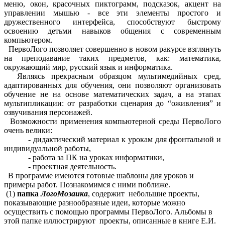
меню, окон, красочных пиктограмм, подсказок, акцент на
управлении мышью - все эти элементы простого и
дружественного интерфейса, способствуют быстрому
освоению детьми навыков общения с современным
компьютером.
ПервоЛого позволяет совершенно в новом ракурсе взглянуть
на преподавание таких предметов, как: математика,
окружающий мир, русский язык и информатика.
Являясь прекрасным образцом мультимедийных сред,
адаптированных для обучения, они позволяют организовать
обучение не на основе математических задач, а на этапах
мультипликации: от разработки сценария до “оживления” и
озвучивания персонажей.
Возможности применения компьютерной среды ПервоЛого
очень велики:
- дидактический материал к урокам для фронтальной и
индивидуальной работы,
- работа за ПК на уроках информатики,
- проектная деятельность.
В программе имеются готовые шаблоны для уроков и
примеры работ. Познакомимся с ними поближе.
(1)
папка
ЛогоМозаика
, содержит небольшие проекты,
показывающие разнообразные идеи, которые можно
осуществить с помощью программы ПервоЛого. Альбомы в
этой папке иллюстрируют проекты, описанные в книге Е.И.