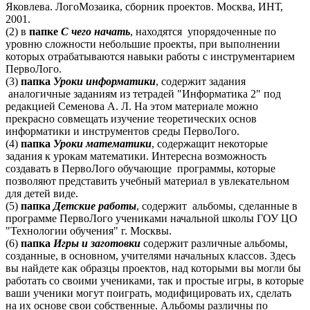
Яковлева. ЛогоМозаика, сборник проектов. Москва, ИНТ,
2001.
(2) в
папке
С чего начать
, находятся упорядоченные по
уровню сложности небольшие проекты, при выполнении
которых отрабатываются навыки работы с инструментарием
ПервоЛого.
(3)
папка
Уроки информатики
, содержит задания
аналогичные заданиям из тетрадей "Информатика 2" под
редакцией Семенова А. Л. На этом материале можно
прекрасно совмещать изучение теоретических основ
информатики и инструментов среды ПервоЛого.
(4)
папка
Уроки математики
, содержащит некоторые
задания к урокам математики. Интересна возможность
создавать в ПервоЛого обучающие программы, которые
позволяют представить учебный материал в увлекательном
для детей виде.
(5)
папка
Детские работы
, содержит альбомы, сделанные в
программе ПервоЛого учениками начальной школы ГОУ ЦО
"Технологии обучения" г. Москвы.
(6)
папка
Игры и заготовки
содержит различные альбомы,
созданные, в основном, учителями начальных классов. Здесь
вы найдете как образцы проектов, над которыми вы могли бы
работать со своими учениками, так и простые игры, в которые
ваши ученики могут поиграть, модифицировать их, сделать
на их основе свои собственные. Альбомы различны по