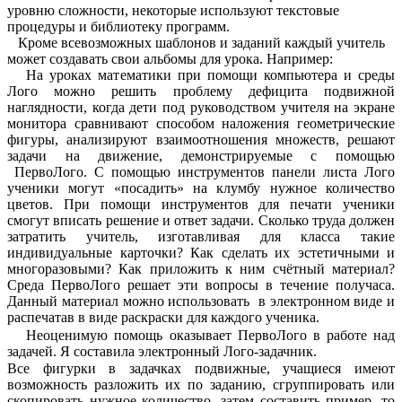
уровню сложности, некоторые используют текстовые
процедуры и библиотеку программ.
Кроме всевозможных шаблонов и заданий каждый учитель
может создавать свои альбомы для урока. Например:
На уроках математики при помощи компьютера и среды
Лого можно решить проблему дефицита подвижной
наглядности, когда дети под руководством учителя на экране
монитора сравнивают способом наложения геометрические
фигуры, анализируют взаимоотношения множеств, решают
задачи на движение, демонстрируемые с помощью
ПервоЛого. С помощью инструментов панели листа Лого
ученики могут «посадить» на клумбу нужное количество
цветов. При помощи инструментов для печати ученики
смогут вписать решение и ответ задачи. Сколько труда должен
затратить учитель, изготавливая для класса такие
индивидуальные карточки? Как сделать их эстетичными и
многоразовыми? Как приложить к ним счётный материал?
Среда ПервоЛого решает эти вопросы в течение получаса.
Данный материал можно использовать в электронном виде и
распечатав в виде раскраски для каждого ученика.
Неоценимую помощь оказывает ПервоЛого в работе над
задачей. Я составила электронный Лого-задачник.
Все фигурки в задачках подвижные, учащиеся имеют
возможность разложить их по заданию, сгруппировать или
скопировать нужное количество, затем составить пример, то