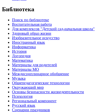
Библиотека
Поиск по библиотеке
Воспитательная работа
Для комплексов "Детский сад-начальная школа"
Здоровый образ жизни
Изобразительное искусство
Иностранный язык
Информатика
История
Логопедия
Математика
Материалы для родителей
Материалы МО
Междисциплинарное обобщение
Музыка
Общепедагогические технологии
Окружающий мир
Основы безопасности жизнедеятельности
Психология
Региональный компонент
Русский язык
Сценарии праздников