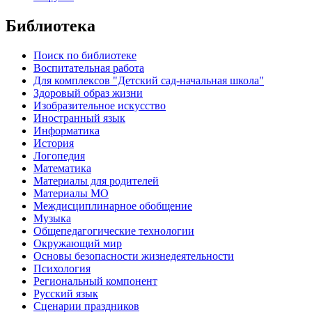
Библиотека
Поиск по библиотеке
Воспитательная работа
Для комплексов "Детский сад-начальная школа"
Здоровый образ жизни
Изобразительное искусство
Иностранный язык
Информатика
История
Логопедия
Математика
Материалы для родителей
Материалы МО
Междисциплинарное обобщение
Музыка
Общепедагогические технологии
Окружающий мир
Основы безопасности жизнедеятельности
Психология
Региональный компонент
Русский язык
Сценарии праздников