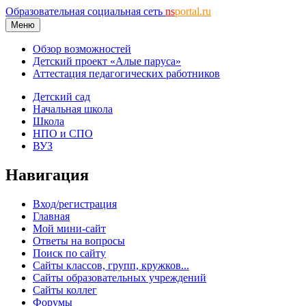
Образовательная социальная сеть
ns
portal.ru
Меню
Обзор возможностей
Детский проект «Алые паруса»
Аттестация педагогических работников
Детский сад
Начальная школа
Школа
НПО и СПО
ВУЗ
Навигация
Вход/регистрация
Главная
Мой мини-сайт
Ответы на вопросы
Поиск по сайту
Сайты классов, групп, кружков...
Сайты образовательных учреждений
Сайты коллег
Форумы