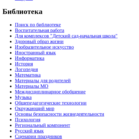
Библиотека
Поиск по библиотеке
Воспитательная работа
Для комплексов "Детский сад-начальная школа"
Здоровый образ жизни
Изобразительное искусство
Иностранный язык
Информатика
История
Логопедия
Математика
Материалы для родителей
Материалы МО
Междисциплинарное обобщение
Музыка
Общепедагогические технологии
Окружающий мир
Основы безопасности жизнедеятельности
Психология
Региональный компонент
Русский язык
Сценарии праздников