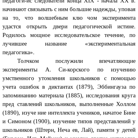
педагоги-ис следователи конца XIX - начала XX в.
начинают связывать с ним большие надежды, уповая
на то, что волшебным клю чом эксперимента
удастся открыть двери педагогической истине.
Родилось мощное исследовательское течение, по
лучившее название «экспериментальная
педагогика».
Толчком послужили впечатляющие
эксперименты А. Си-корского по изучению
умственного утомления школьников с помощью
учета ошибок в диктантах (1879), Эббингауза по
запоминанию материала (1885), исследования круга
пред ставлений школьников, выполненные Холлом
(1890), изуче ние интеллекта учеников, начатое Бине
и Симоном (1900), изучение типов представлений у
школьников (Штерн, Неча ев, Лай), памяти у детей