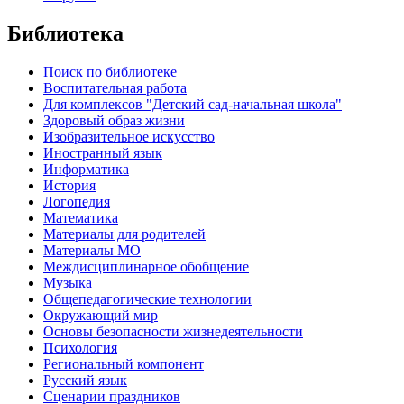
Библиотека
Поиск по библиотеке
Воспитательная работа
Для комплексов "Детский сад-начальная школа"
Здоровый образ жизни
Изобразительное искусство
Иностранный язык
Информатика
История
Логопедия
Математика
Материалы для родителей
Материалы МО
Междисциплинарное обобщение
Музыка
Общепедагогические технологии
Окружающий мир
Основы безопасности жизнедеятельности
Психология
Региональный компонент
Русский язык
Сценарии праздников