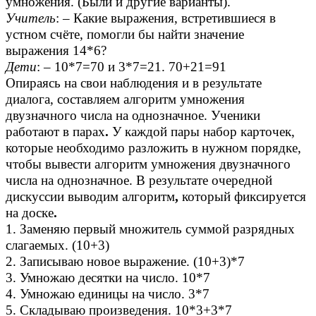
умножения. (Были и другие варианты).
Учитель
: – Какие выражения, встретившиеся в
устном счёте, помогли бы найти значение
выражения 14*6?
Дети
: – 10*7=70 и 3*7=21. 70+21=91
Опираясь на свои наблюдения и в результате
диалога, составляем алгоритм умножения
двузначного числа на однозначное. Ученики
работают в парах
.
У каждой пары набор карточек,
которые необходимо разложить в нужном порядке,
чтобы вывести алгоритм умножения двузначного
числа на однозначное. В результате очередной
дискуссии выводим алгоритм
,
который фиксируется
на доске
.
1. Заменяю первый множитель суммой разрядных
слагаемых. (10+3)
2. Записываю новое выражение. (10+3)*7
3. Умножаю десятки на число. 10*7
4. Умножаю единицы на число. 3*7
5. Складываю произведения. 10*3+3*7