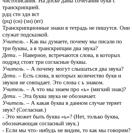
чистописания. На доске даны сочетания букв с
транскрипцией.
рдц стн здн вст
(рц) (сн) (зн) (вт)
Транскрипционные знаки в тетрадь не пишутся. Они
служат подсказкой.
Учитель
. - Как вы думаете, почему мы писали по
три буквы, а в транскрипции два звука?
Дети
. – Наверное, встречаются слова, в которых
подряд стоят три согласные буквы.
Учитель
. – А почему могут слышаться два звука?
Дети
. – Есть слова, в которых количество букв и
звуков не совпадает. Это слова с ь знаком.
Учитель
. – А что мы знаем про «ь» (мягкий знак)?
Дети
. – Эта буква звука не обозначает.
Учитель
. – А какая буква в данном случае теряет
звук? (Согласная.)
- Это может быть буква «ь»? (Нет, только буква,
обозначающая согласный звук.)
- Если мы что- нибудь не видим, то как мы говорим?