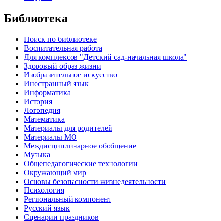
Библиотека
Поиск по библиотеке
Воспитательная работа
Для комплексов "Детский сад-начальная школа"
Здоровый образ жизни
Изобразительное искусство
Иностранный язык
Информатика
История
Логопедия
Математика
Материалы для родителей
Материалы МО
Междисциплинарное обобщение
Музыка
Общепедагогические технологии
Окружающий мир
Основы безопасности жизнедеятельности
Психология
Региональный компонент
Русский язык
Сценарии праздников