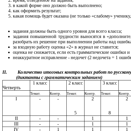
время, отведенное на задания;
в какой форме оно должно быть выполнено;
как оформить результат;
какая помощь будет оказана (не только «слабому» ученику
задания должны быть одного уровня для всего класса;
задания повышенной трудности выносятся в «дополнител
разобрать их решение при выполнении работы над ошибк
за входную работу оценка «2» в журнал не ставится;
оценка не снижается, если есть грамматические ошибки и
неаккуратное исправление - недочет (2 недочета = 1 ошибк
II. Количество итоговых контрольных работ по русскому
(диктанты с грамматическим заданием)
1 класс
2 класс
3 класс
Четверть
Темат.
Контр.
Темат.
Контр.
Темат.
Контр.
I
-
-
2
2
5
8
II
-
-
1
1
III
-
-
1
1
IV
-
1
1
1