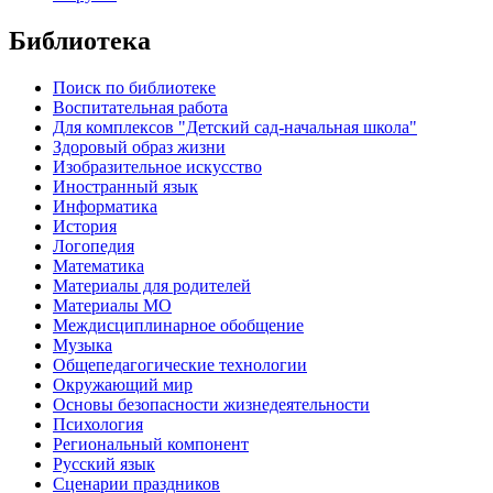
Библиотека
Поиск по библиотеке
Воспитательная работа
Для комплексов "Детский сад-начальная школа"
Здоровый образ жизни
Изобразительное искусство
Иностранный язык
Информатика
История
Логопедия
Математика
Материалы для родителей
Материалы МО
Междисциплинарное обобщение
Музыка
Общепедагогические технологии
Окружающий мир
Основы безопасности жизнедеятельности
Психология
Региональный компонент
Русский язык
Сценарии праздников