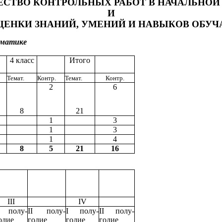
ЕСТВО КОНТРОЛЬНЫХ РАБОТ В НАЧАЛЬНОЙ
И
ЦЕНКИ ЗНАНИЙ, УМЕНИЙ И НАВЫКОВ ОБУ
ематике
4 класс
Итого
Темат.
Контр.
Темат.
Контр.
2
6
8
21
1
3
1
3
1
4
8
5
21
16
III
IV
 полу-
II полу-
I полу-
II полу-
одие
годие
годие
годие