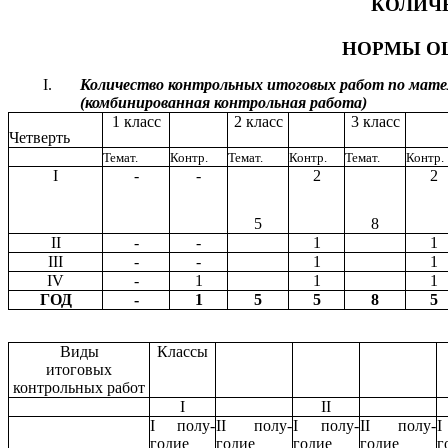
КОЛИЧ
НОРМЫ О
Количество контрольных итоговых работ по мат
(комбинированная контрольная работа)
1 класс
2 класс
3 класс
Четверть
Темат.
Контр.
Темат.
Контр.
Темат.
Контр.
I
-
-
2
2
5
8
II
-
-
1
1
III
-
-
1
1
IV
-
1
1
1
ГОД
-
1
5
5
8
5
Виды
Классы
итоговых
контрольных работ
I
II
I полу-
II полу-
I полу-
II полу-
I
годие
годие
годие
годие
г