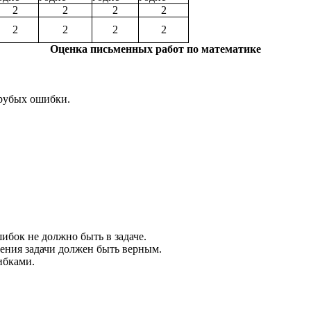
2
2
2
2
2
2
2
2
Оценка письменных работ по математике
грубых ошибки.
шибок не должно быть в задаче.
шения задачи должен быть верным.
ибками.