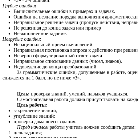
«3» - 3-4 ошибки.
Грубые ошибки
:
Вычислительные ошибки в примерах и задачах.
Ошибки на незнание порядка выполнения арифметически
Неправильное решение задачи (пропуск действия, неправ
Не решенная до конца задача или пример
Невыполненное задание.
Негрубые ошибки
:
Нерациональный прием вычислений.
Неправильная постановка вопроса к действию при решени
Неверно сформулированный ответ задачи.
Неправильное списывание данных (чисел, знаков).
Недоведение до конца преобразований.
За грамматические ошибки, допущенные в работе, оцен
снижается на 1 балл, но не ниже «3».
Цель:
проверка знаний, умений, навыков учащихся.
Самостоятельная работа
должна присутствовать на каждо
Цель работы:
закрепление знаний;
углубление знаний;
проверка домашнего задания.
Перед началом
работы учитель должен сообщить детям:
цель задания;