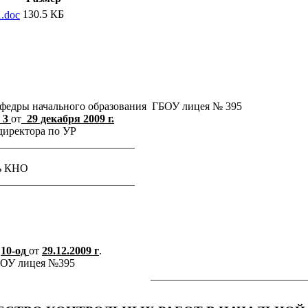
130.5 КБ
1.doc
федры начального образования ГБОУ лицея № 395
3
от
29 декабря 2009 г.
директора по УР
_________________________
ь КНО
_________________________
№
10-од
от
29.12.2009
г
.
я №395
_______________________