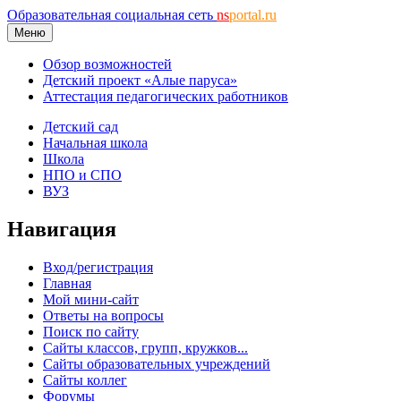
Образовательная социальная сеть
ns
portal.ru
Меню
Обзор возможностей
Детский проект «Алые паруса»
Аттестация педагогических работников
Детский сад
Начальная школа
Школа
НПО и СПО
ВУЗ
Навигация
Вход/регистрация
Главная
Мой мини-сайт
Ответы на вопросы
Поиск по сайту
Сайты классов, групп, кружков...
Сайты образовательных учреждений
Сайты коллег
Форумы