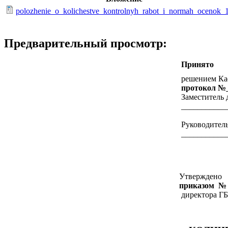
polozhenie_o_kolichestve_kontrolnyh_rabot_i_normah_ocenok_
Предварительный просмотр:
Принято
решением Ка
протокол
№
Заместитель 
___________
Руководител
___________
Утверждено
приказом
директора ГБОУ лице
____