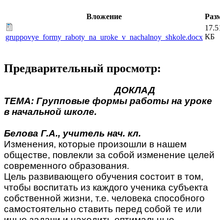
Вложение
Раз
17.5
КБ
gruppovye_formy_raboty_na_uroke_v_nachalnoy_shkole.docx
Предварительный просмотр:
ДОКЛАД
ТЕМА: Групповые формы работы на уроке
в начальной школе.
Белова Г.А., учитель нач. кл.
Изменения, которые произошли в нашем
обществе, повлекли за собой изменение целей
современного образования.
Цель развивающего обучения состоит в том,
чтобы воспитать из каждого ученика субъекта
собственной жизни, т.е. человека способного
самостоятельно ставить перед собой те или
иные задачи и находить оптимальные