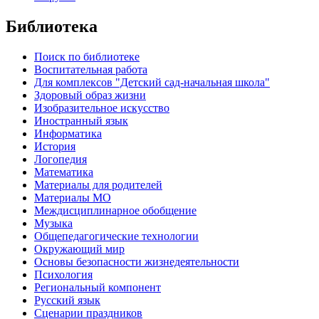
Библиотека
Поиск по библиотеке
Воспитательная работа
Для комплексов "Детский сад-начальная школа"
Здоровый образ жизни
Изобразительное искусство
Иностранный язык
Информатика
История
Логопедия
Математика
Материалы для родителей
Материалы МО
Междисциплинарное обобщение
Музыка
Общепедагогические технологии
Окружающий мир
Основы безопасности жизнедеятельности
Психология
Региональный компонент
Русский язык
Сценарии праздников