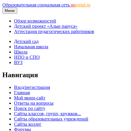
Образовательная социальная сеть
ns
portal.ru
Меню
Обзор возможностей
Детский проект «Алые паруса»
Аттестация педагогических работников
Детский сад
Начальная школа
Школа
НПО и СПО
ВУЗ
Навигация
Вход/регистрация
Главная
Мой мини-сайт
Ответы на вопросы
Поиск по сайту
Сайты классов, групп, кружков...
Сайты образовательных учреждений
Сайты коллег
Форумы