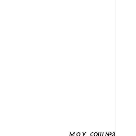
М О У СОШ №3