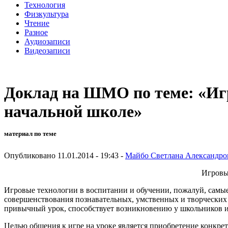
Технология
Физкультура
Чтение
Разное
Аудиозаписи
Видеозаписи
Доклад на ШМО по теме: «Игр
начальной школе»
материал по теме
Опубликовано 11.01.2014 - 19:43 -
Майбо Светлана Александро
Игровые
Игровые технологии в воспитании и обучении, пожалуй, самые
совершенствования познавательных, умственных и творческих 
привычный урок, способствует возникновению у школьников ин
Целью общения к игре на уроке является приобретение конкре