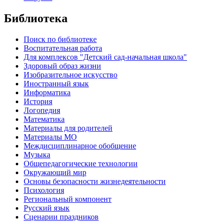
Библиотека
Поиск по библиотеке
Воспитательная работа
Для комплексов "Детский сад-начальная школа"
Здоровый образ жизни
Изобразительное искусство
Иностранный язык
Информатика
История
Логопедия
Математика
Материалы для родителей
Материалы МО
Междисциплинарное обобщение
Музыка
Общепедагогические технологии
Окружающий мир
Основы безопасности жизнедеятельности
Психология
Региональный компонент
Русский язык
Сценарии праздников