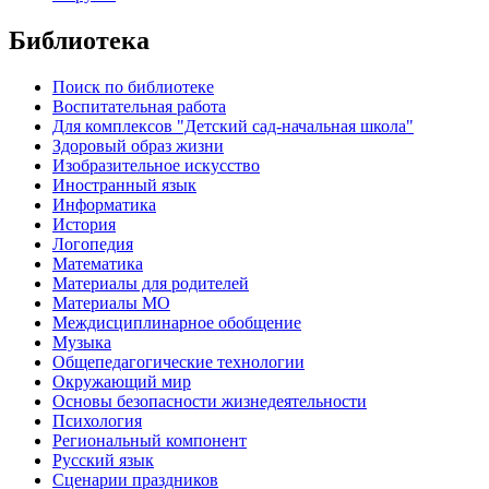
Библиотека
Поиск по библиотеке
Воспитательная работа
Для комплексов "Детский сад-начальная школа"
Здоровый образ жизни
Изобразительное искусство
Иностранный язык
Информатика
История
Логопедия
Математика
Материалы для родителей
Материалы МО
Междисциплинарное обобщение
Музыка
Общепедагогические технологии
Окружающий мир
Основы безопасности жизнедеятельности
Психология
Региональный компонент
Русский язык
Сценарии праздников