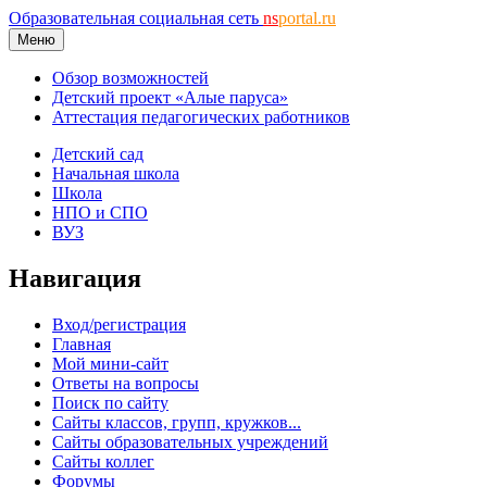
Образовательная социальная сеть
ns
portal.ru
Меню
Обзор возможностей
Детский проект «Алые паруса»
Аттестация педагогических работников
Детский сад
Начальная школа
Школа
НПО и СПО
ВУЗ
Навигация
Вход/регистрация
Главная
Мой мини-сайт
Ответы на вопросы
Поиск по сайту
Сайты классов, групп, кружков...
Сайты образовательных учреждений
Сайты коллег
Форумы