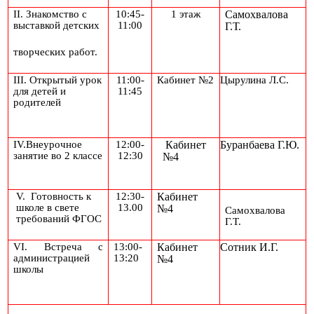
II. Знакомство с
10:45-
1 этаж
Самохвалова
выставкой детских
11:00
Г.Т.
творческих работ.
III. Открытый урок
11:00-
Кабинет №2
Цырулина Л.С.
для детей и
11:45
родителей
IV.Внеурочное
12:00-
Кабинет
Буранбаева Г.Ю.
занятие во 2 классе
12:30
№4
V. Готовность к
12:30-
Кабинет
школе в свете
13.00
№4
Самохвалова
требований ФГОС
Г.Т.
VI. Встреча с
13:00-
Кабинет
Сотник И.Г.
администрацией
13:20
№4
школы