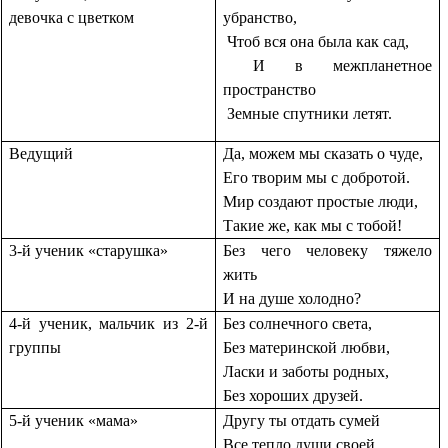
девочка с цветком
убранство,
Чтоб вся она была как сад,
И в межпланетное
пространство
Земные спутники летят.
Ведущий
Да, можем мы сказать о чуде,
Его творим мы с добротой.
Мир создают простые люди,
Такие же, как мы с тобой!
3-й ученик «старушка»
Без чего человеку тяжело
жить
И на душе холодно?
4-й ученик, мальчик из 2-й
Без солнечного света,
группы
Без материнской любви,
Ласки и заботы родных,
Без хороших друзей.
5-й ученик «мама»
Другу ты отдать сумей
Все тепло души своей.