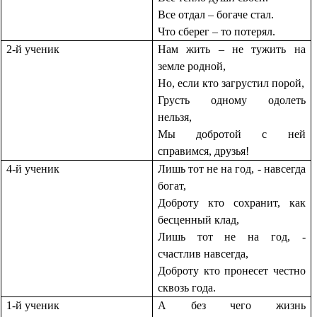
Все отдал – богаче стал.
Что сберег – то потерял.
2-й ученик
Нам жить – не тужить на
земле родной,
Но, если кто загрустил порой,
Грусть одному одолеть
нельзя,
Мы добротой с ней
справимся, друзья!
4-й ученик
Лишь тот не на год, - навсегда
богат,
Доброту кто сохранит, как
бесценный клад,
Лишь тот не на год, -
счастлив навсегда,
Доброту кто пронесет честно
сквозь года.
1-й ученик
А без чего жизнь