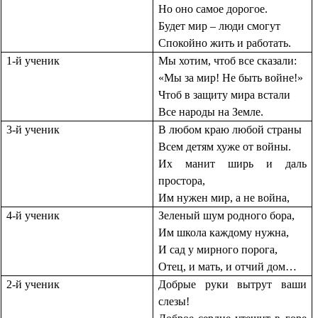
Но оно самое дорогое.
Будет мир – люди смогут
Спокойно жить и работать.
1-й ученик
Мы хотим, чтоб все сказали:
«Мы за мир! Не быть войне!»
Чтоб в защиту мира встали
Все народы на Земле.
3-й ученик
В любом краю любой страны
Всем детям хуже от войны.
Их манит ширь и даль
простора,
Им нужен мир, а не война,
4-й ученик
Зеленый шум родного бора,
Им школа каждому нужна,
И сад у мирного порога,
Отец, и мать, и отчий дом…
2-й ученик
Добрые руки вытрут ваши
слезы!