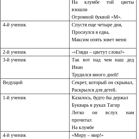
На клумбе той цветы
взошли
Огромной буквой «М».
4-й ученик
Спустя еще четыре дня,
Проснулся я едва,
Максим опять зовет меня:
2-й ученик
-«Гляди – цветут слова!»
3-й ученик
Так вот над чем наш дед
Иван
Трудился много дней!
Ведущий
Секрет, который он скрывал,
Раскрылся для детей.
1-й ученик
Казалось, будто бы держал
Букварь в руках Тагир
Легко он вслух нам
прочитал
На клумбе
4-й ученик
«Миру – мир!»