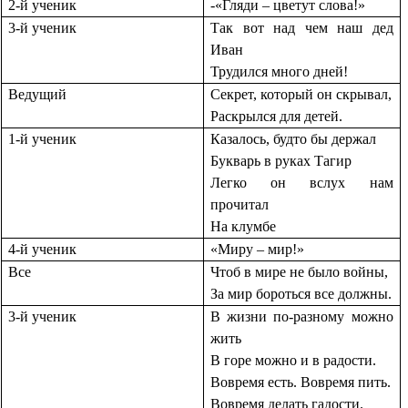
2-й ученик
-«Гляди – цветут слова!»
3-й ученик
Так вот над чем наш дед
Иван
Трудился много дней!
Ведущий
Секрет, который он скрывал,
Раскрылся для детей.
1-й ученик
Казалось, будто бы держал
Букварь в руках Тагир
Легко он вслух нам
прочитал
На клумбе
4-й ученик
«Миру – мир!»
Все
Чтоб в мире не было войны,
За мир бороться все должны.
3-й ученик
В жизни по-разному можно
жить
В горе можно и в радости.
Вовремя есть. Вовремя пить.
Вовремя делать гадости.