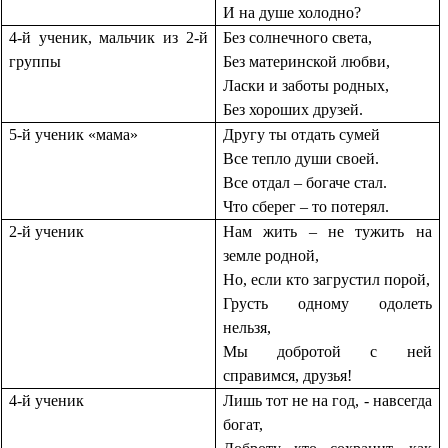
И на душе холодно?
4-й ученик, мальчик из 2-й
Без солнечного света,
группы
Без материнской любви,
Ласки и заботы родных,
Без хороших друзей.
5-й ученик «мама»
Другу ты отдать сумей
Все тепло души своей.
Все отдал – богаче стал.
Что сберег – то потерял.
2-й ученик
Нам жить – не тужить на
земле родной,
Но, если кто загрустил порой,
Грусть одному одолеть
нельзя,
Мы добротой с ней
справимся, друзья!
4-й ученик
Лишь тот не на год, - навсегда
богат,