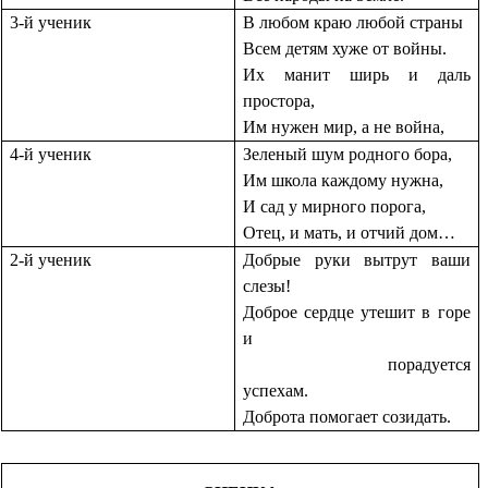
3-й ученик
В любом краю любой страны
Всем детям хуже от войны.
Их манит ширь и даль
простора,
Им нужен мир, а не война,
4-й ученик
Зеленый шум родного бора,
Им школа каждому нужна,
И сад у мирного порога,
Отец, и мать, и отчий дом…
2-й ученик
Добрые руки вытрут ваши
слезы!
Доброе сердце утешит в горе
и
порадуется
успехам.
Доброта помогает созидать.