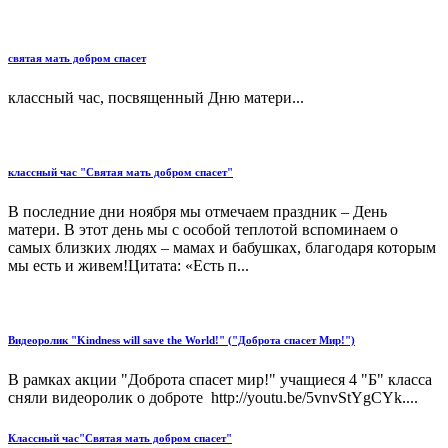
святая мать добром спасет
классный час, посвященный Дню матери...
классный час "Святая мать добром спасет"
В последние дни ноября мы отмечаем праздник – День
матери. В этот день мы с особой теплотой вспоминаем о
самых близких людях – мамах и бабушках, благодаря которым
мы есть и живем!Цитата: «Есть п...
Видеоролик "Kindness will save the World!" ("Доброта спасет Мир!")
В рамках акции "Доброта спасет мир!" учащиеся 4 "Б" класса
сняли видеоролик о доброте http://youtu.be/5vnvStYgCYk....
Классный час"Святая мать добром спасет"