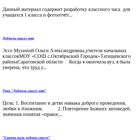
Данный материал содержит разработку классного часа для
учащихся 1 класса и фотоотчёт...
Доброта спасет мир
Эссе Мухиной Ольги Александровны,учителя начальных
классовМОУ «СОШ с.Октябрьский Городок»Татищевского
районаСаратовской области Когда я окончила вуз, я была
уверена, что труд у...
Урок "Доброта спасет мир"
Цель: 1. Воспитание в детях навыка доброго проведения,
любви к ближним. 2. Повторение Божиих заповедей,
значения понятия «правос...
"Святая мать добром спасет"