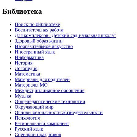
Библиотека
Поиск по библиотеке
Воспитательная работа
Для комплексов "Детский сад-начальная школа"
Здоровый образ жизни
Изобразительное искусство
Иностранный язык
Информатика
История
Логопедия
Математика
Материалы для родителей
Материалы МО
Междисциплинарное обобщение
Музыка
Общепедагогические технологии
Окружающий мир
Основы безопасности жизнедеятельности
Психология
Региональный компонент
Русский язык
Сценарии праздников