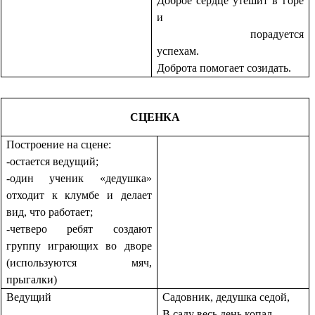
Доброе сердце утешит в горе
и
порадуется
успехам.
Доброта помогает созидать.
СЦЕНКА
Построение на сцене:
-остается ведущий;
-один ученик «дедушка»
отходит к клумбе и делает
вид, что работает;
-четверо ребят создают
группу играющих во дворе
(используются мяч,
прыгалки)
Ведущий
Садовник, дедушка седой,
В саду весь день копал,