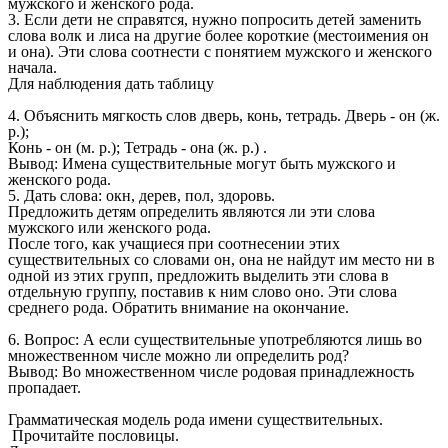
мужского и женского рода.
3. Если дети не справятся, нужно попросить детей заменить
слова волк и лиса на другие более короткие (местоимения он
и она). Эти слова соотнести с понятием мужского и женского
начала.
Для наблюдения дать таблицу
4. Объяснить мягкость слов дверь, конь, тетрадь. Дверь - он (ж.
р.);
Конь - он (м. р.); Тетрадь - она (ж. р.) .
Вывод: Имена существительные могут быть мужского и
женского рода.
5. Дать слова: окн, дерев, пол, здоровь.
Предложить детям определить являются ли эти слова
мужского или женского рода.
После того, как учащиеся при соотнесении этих
существительных со словами он, она не найдут им место ни в
одной из этих групп, предложить выделить эти слова в
отдельную группу, поставив к ним слово оно. Эти слова
среднего рода. Обратить внимание на окончание.
6. Вопрос: А если существительные употребляются лишь во
множественном числе можно ли определить род?
Вывод: Во множественном числе родовая принадлежность
пропадает.
Грамматическая модель рода имени существительных.
Прочитайте пословицы.