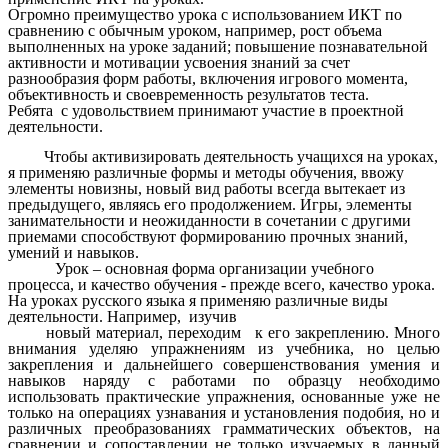
Огромно преимущество урока с использованием ИКТ по
сравнению с обычным уроком, например, рост объема
выполненных на уроке заданий; повышение познавательной
активности и мотивации усвоения знаний за счет
разнообразия форм работы, включения игрового момента,
объективность и своевременность результатов теста.
Ребята с удовольствием принимают участие в проектной
деятельности.
Чтобы активизировать деятельность учащихся на уроках,
я применяю различные формы и методы обучения, ввожу
элементы новизны, новый вид работы всегда вытекает из
предыдущего, являясь его продолжением. Игры, элементы
занимательности и неожиданности в сочетании с другими
приемами способствуют формированию прочных знаний,
умений и навыков.
Урок – основная форма организации учебного
процесса, и качество обучения - прежде всего, качество урока.
На уроках русского языка я применяю различные виды
деятельности. Например, изучив
новый материал, переходим к его закреплению. Много
внимания уделяю упражнениям из учебника, но целью
закрепления и дальнейшего совершенствования умения и
навыков наряду с работами по образцу необходимо
использовать практические упражнения, основанные уже не
только на операциях узнавания и установления подобия, но и
различных преобразованиях грамматических объектов, на
сравнении и сопоставлении не только изучаемых в данный