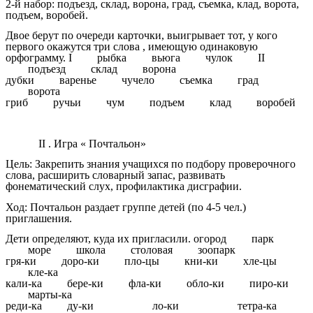
2-й набор: подъезд, склад, ворона, град, съемка, клад, ворота,
подъем, воробей.
Двое берут по очереди карточки, выигрывает тот, у кого
первого окажутся три слова , имеющую одинаковую
орфограмму. I рыбка вьюга чулок II
подъезд склад ворона
дубки варенье чучело съемка град
ворота
гриб ручьи чум подъем клад воробей
II . Игра « Почтальон»
Цель: Закрепить знания учащихся по подбору проверочного
слова, расширить словарный запас, развивать
фонематический слух, профилактика дисграфии.
Ход: Почтальон раздает группе детей (по 4-5 чел.)
приглашения.
Дети определяют, куда их пригласили. огород парк
море школа столовая зоопарк
гря-ки доро-ки пло-цы кни-ки хле-цы
кле-ка
кали-ка бере-ки фла-ки обло-ки пиро-ки
марты-ка
реди-ка ду-ки ло-ки тетра-ка