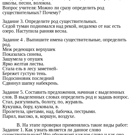
школы, песни, волокна.
Вопрос учителя: Можно ли сразу определить род
существительных? Почему?
Задание 3. Определите род существительных.
Седой туман поднимался над рекой, недалеко от нас есть
озеро. Наступила ранняя весна.
Задание 4 . Выпишите имена существительные, определить
род.
Меж редеющих верхушек
Показалась синева,
Зашумела у опушек
Ярко желтая листва.
Стала ель в лесу заметней-
Бережет густую тень.
Подосиновик последний
Сдвинул шапку набекрень.
Задание 5. Составить предложения, начиная с выделенных
слов. В выделенных словах определить род и задашь вопрос.
Стал, разгуливать, болоту, по, журавль.
Кукушка, бору, куковала, в.
Пролетела, цветами, над, бабочка, пестрыми.
Парил, высоко, в, коршун, воздухе.
В. На этапе проверки применялись такие виды работ:
Задание 1. Как узнать является ли данное слово
существительным? Что обозначает каждое слово и как оно