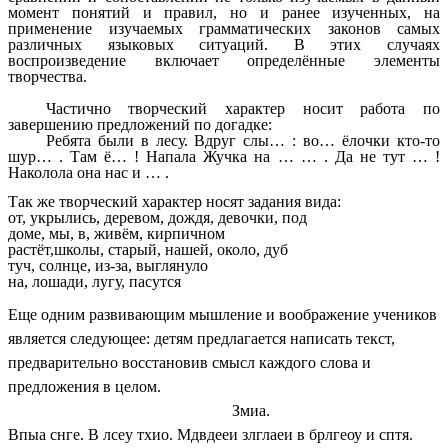
момент понятий и правил, но и ранее изученных, на
применение изучаемых грамматических законов самых
различных языковых ситуаций. В этих случаях
воспроизведение включает определённые элементы
творчества.
Частично творческий характер носит работа по
завершению предложений по догадке:
Ребята были в лесу. Вдруг слы
…
: во
…
ёлочки кто-то
шур
…
. Там ё
…
! Напала Жучка на
…
…
. Да не тут
…
!
Наколола она нас и
…
.
Так же творческий характер носят задания вида:
от, укрылись, деревом, дождя, девочки, под
доме, мы, в, живём, кирпичном
растёт,школы, старый, нашей, около, дуб
туч, солнце, из-за, выглянуло
на, лошади, лугу, пасутся
Еще одним развивающим мышление и воображение учеников
является следующее: детям предлагается написать текст,
предварительно восстановив смысл каждого слова и
предложения в целом.
Змиа.
Впыа снге. В лсеу тхио. Мдвдееи злглаеи в брлгеоу и сптя.