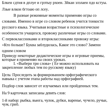
Блкеи сдтия в дплуе и грзтыу рхоеи. Зйкаи злзлаеи пдо кстуы.
.
Лзые влкои бгтоаю оп лсеу
В разные режимные моменты применяю игры со
словами. Именно в игре со словом ребенок учится тонкости
русского языка. Учитывая возрастные и психологические
особенности учащихся, провожу различные игры со словами.
С первоклассниками и второклассниками провожу игры:
«Кто больше? Буква заблудилась, Какое это слово? Замени
одним словом
Приведу некоторые дидактические игры и игровые приемы,
которые я применяю на своих уроках.
I. «Выбери три слова» ( Ее можно использовать на
закрепление любых тем по русскому языку)
Цель: Проследить за формированием орфографического
навыка с учетом этапа работы над орфографией.
Подбор слов зависит от изучаемых или пройденных тем.
На 9 карточках записаны девять слов:
1-й набор: рыбка, вьюга, чулок, дубки, варенье, чучело, ручьи,
чум, гриб.