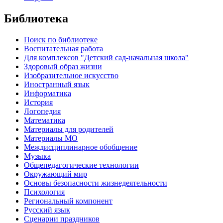
Библиотека
Поиск по библиотеке
Воспитательная работа
Для комплексов "Детский сад-начальная школа"
Здоровый образ жизни
Изобразительное искусство
Иностранный язык
Информатика
История
Логопедия
Математика
Материалы для родителей
Материалы МО
Междисциплинарное обобщение
Музыка
Общепедагогические технологии
Окружающий мир
Основы безопасности жизнедеятельности
Психология
Региональный компонент
Русский язык
Сценарии праздников