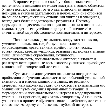
В процессе учения в своей учебно-познавательной
деятельности школьник не может выступать только объектом.
Учение всецело зависит от его деятельности, активной
позиции, а учебная деятельность в целом, если она строится
на основе межсубъектных отношений учителя и учащихся,
всегда дает более плодотворные результаты. Поэтому
формирование деятельной позиции школьника в познании -
главная задача всего учебного процесса. Решение её в
значительной мере обусловлено познавательным интересом.
Познавательная деятельность вооружает знаниями,
умениями, навыками; содействует воспитанию
мировоззрения, нравственных, идейно-политических,
эстетических качеств учащихся; развивает их познавательные
силы, личностные образования, активность,
самостоятельность, познавательный интерес; выявляет и
реализует потенциальные возможности учащихся; приобщает
к поисковой и творческой деятельности.
Суть активизации учения школьника посредствам
проблемного обучения заключается не в обычной умственной
активности и мыслительных операциях по решению
стереотипных школьных задач, она состоит в активизации его
мышления путем создания проблемных ситуаций, в
формировании познавательного интереса и моделирования
умственных процессов, адекватных творчеству. Активность
учащегося в процессе обучения - волевое действие, деятельное
состояние, которому свойственны глубокий интерес к