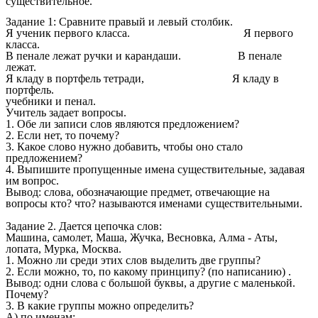
существительное.
Задание 1: Сравните правый и левый столбик.
Я ученик первого класса. Я первого
класса.
В пенале лежат ручки и карандаши. В пенале
лежат.
Я кладу в портфель тетради, Я кладу в
портфель.
учебники и пенал.
Учитель задает вопросы.
1. Обе ли записи слов являются предложением?
2. Если нет, то почему?
3. Какое слово нужно добавить, чтобы оно стало
предложением?
4. Выпишите пропущенные имена существительные, задавая
им вопрос.
Вывод: слова, обозначающие предмет, отвечающие на
вопросы кто? что? называются именами существительными.
Задание 2. Дается цепочка слов:
Машина, самолет, Маша, Жучка, Весновка, Алма - Аты,
лопата, Мурка, Москва.
1. Можно ли среди этих слов выделить две группы?
2. Если можно, то, по какому принципу? (по написанию) .
Вывод: одни слова с большой буквы, а другие с маленькой.
Почему?
3. В какие группы можно определить?
A) по именам;