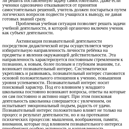
ли решить поставленную задачу самостоятельно. Даже если
ученики однозначно отказываются от принятия
самостоятельных решений, учитель должен постараться путем
логических вопросов подвести учащихся к выводу, не давая
готовых знаний сразу.
Проблемная учебная ситуация позволяет решать задачи
учебной деятельности, в которой органично включен ученик
как субъект деятельности.
Активизация познавательной деятельности
посредством дидактической игры осуществляется через
избирательную направленность личности ребёнка на
предметы и явления окружающей действительности. Эта
направленность характеризуется постоянным стремлением к
познанию, к новым, более полным и глубоким знаниям, т.е.
возникает познавательный интерес. Систематически
укрепляясь и развиваясь, познавательный интерес становится
основой положительного отношения к учению, повышения
уровня успеваемости. Познавательный интерес носит
поисковый характер. Под его влиянием у младшего
школьника постоянно возникают вопросы, ответы на которые
он сам постоянно и активно ищет. При этом поисковая
деятельность школьника совершается с увлечением, он
испытывает эмоциональный подъем, радость от удачи.
Познавательный интерес положительно влияет не только на
процесс и результат деятельности, но и на протекание
психических процессов: мышления, воображения, памяти,
внимания, которые под влиянием познавательного интереса
приобретают особую активность и направленность.