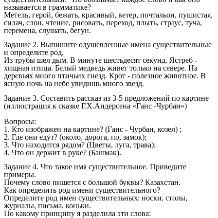
называется в грамматике?
Метель, герой, бежать, красивый, ветер, почтальон, пушистая,
силач, слон, чтение, рисовать, переход, плыть, страус, туча,
перемена, слушать, бегун.
Задание 2. Выпишите одушевленные имена существительные
и определите род.
Из трубы шел дым. В минуте шестьдесят секунд. Ястреб -
хищная птица. Белый медведь живет только на севере. На
деревьях много птичьих гнезд. Крот - полезное животное. В
ясную ночь на небе увидишь много звезд.
Задание 3. Составить рассказ из 3-5 предложений по картине
(иллюстрация к сказке Г.Х.Андерсена «Ганс -Чурбан»)
Вопросы:
1. Кто изображен на картине? (Ганс - Чурбан, козел) ;
2. Где они едут? (около, дорога, по, замок);
3. Что находится рядом? (Цветы, луга, трава);
4. Что он держит в руке? (Башмак).
Задание 4. Что такое имя существительное. Приведите
примеры.
Почему слово пишется с большой буквы? Казахстан.
Как определить род имени существительного?
Определите род имен существительных: носки, столы,
журналы, письма, коньки.
По какому принципу я разделила эти слова: