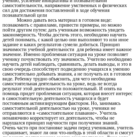
учению, усиление инициативы и познавательной
самостоятельности, напряжение умственных и физических
сил для достижения поставленной в ходе обучения
познавательной цели
Можно давать весь материал в готовом виде:
познакомить с правилами, привести примеры, но можно
пойти другим путем: дать ученикам возможность увидеть
закономерность. Чтобы достичь этого, необходимо научить
детей понимать, с какой целью они выполняют то или иное
задание и каких результатов сумели добиться. Принцип
значимости учебной деятельности для ребенка имеет важное
значение. Именно проблемная ситуация на уроке позволяет
ученику почувствовать эту значимость. Учителю необходимо
научить детей наблюдать, сравнивать, делать выводы, и это в
свою очередь способствует подведению учащихся к умению
самостоятельно добывать знания, а не получать их в готовом
виде. Ребенку трудно объяснить, для чего необходима
самостоятельная деятельность на уроке, ведь не всегда
результат этой деятельности положительный. И опять на
помощь придет проблемная ситуация, которая внесет интерес
в самостоятельную деятельность учащихся и будет
постоянным активизирующим фактором. Но, занимаясь
самостоятельной деятельностью на уроке, ученики не
отправляются в «самостоятельное плавание». Учитель
ненавязчиво корректирует их деятельность, чтобы не
нарушался принцип научности при получении знаний.
Очень часто при постановке задачи перед учениками, учитель
спрашивает, знают ли они что-нибудь в этой области и смогут