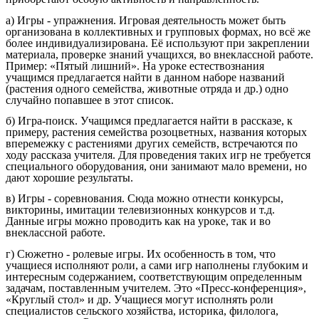
а) Игры - упражнения. Игровая деятельность может быть
организована в коллективных и групповых формах, но всё же
более индивидуализирована. Её используют при закреплении
материала, проверке знаний учащихся, во внеклассной работе.
Пример: «Пятый лишний». На уроке естествознания
учащимся предлагается найти в данном наборе названий
(растения одного семейства, животные отряда и др.) одно
случайно попавшее в этот список.
б) Игра-поиск. Учащимся предлагается найти в рассказе, к
примеру, растения семейства розоцветных, названия которых
вперемежку с растениями других семейств, встречаются по
ходу рассказа учителя. Для проведения таких игр не требуется
специального оборудования, они занимают мало времени, но
дают хорошие результаты.
в) Игры - соревнования. Сюда можно отнести конкурсы,
викторины, имитации телевизионных конкурсов и т.д.
Данные игры можно проводить как на уроке, так и во
внеклассной работе.
г) Сюжетно - ролевые игры. Их особенность в том, что
учащиеся исполняют роли, а сами игр наполнены глубоким и
интересным содержанием, соответствующим определенным
задачам, поставленным учителем. Это «Пресс-конференция»,
«Круглый стол» и др. Учащиеся могут исполнять роли
специалистов сельского хозяйства, историка, филолога,