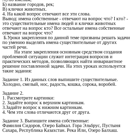
Б) название городов, рек;
B) клички животных.
4. На какой вопрос отвечают все эти слова.
Вывод: имена собственные - отвечают на вопрос что? I кто? -
это существительные имена людей и клички животных
отвечают на вопрос кто? Все остальные имена собственные
отвечают на вопрос что?
Б.Уроки закрепления по данной теме призваны решать задачи
по умению выделять имена существительные от других
частей речи.
На этапе закрепления основным средством создания
проблемной ситуации служит интеграция вопросов и
практических методов, позволяющих найти инвариантное
решение поставленной задачи. На этих уроках используется
такие задания:
Задание 1. Из данных слов выпишите существительные.
Холодно, смелый, нос, радость, кошка, сорока, воробей.
Задание 2.
1. Рассмотрите картинки:
2. Задайте вопрос к верхним картинкам.
3.Задайте вопрос к нижним картинкам.
4. Чем эти слова отличаются друг от друга.
Задание 3. Выпишите имена собственные:
Фамилия Сидоров, Озеро Байкал. Гора Эльбрус, Пустыня
Сахара, Республика Казахстан. Река Или, Озеро Балхаш.