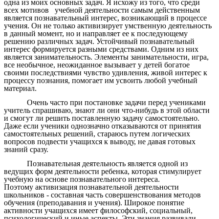
одна из моих основных задач. Я исхожу из того, что среди
всех мотивов учебной деятельности самым действенным
является познавательный интерес, возникающий в процессе
учения. Он не только активизирует умственную деятельность
в данный момент, но и направляет ее к последующему
решению различных задач. Устойчивый познавательный
интерес формируется разными средствами. Одним из них
является занимательность. Элементы занимательности, игра,
все необычное, неожиданное вызывает у детей богатое
своими последствиями чувство удивления, живой интерес к
процессу познания, помогает им усвоить любой учебный
материал.
Очень часто при постановке задачи перед учениками
учитель спрашиваю, знают ли они что-нибудь в этой области
и смогут ли решить поставленную задачу самостоятельно.
Даже если ученики однозначно отказываются от принятия
самостоятельных решений, стараюсь путем логических
вопросов подвести учащихся к выводу, не давая готовых
знаний сразу.
Познавательная деятельность является одной из
ведущих форм деятельности ребенка, которая стимулирует
учебную на основе познавательного интереса.
Поэтому активизация познавательной деятельности
школьников - составная часть совершенствования методов
обучения (преподавания и учения). Широкое понятие
активности учащихся имеет философский, социальный,
психологический и иные аспекты. Эти знания развивали