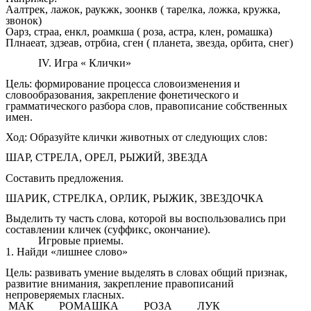
Аалтрек, лажок, раукжк, зоонкв ( тарелка, ложка, кружка,
звонок)
Оарз, страа, енкл, роамкша ( роза, астра, клен, ромашка)
Плнаеат, здзеав, отрбиа, сген ( планета, звезда, орбита, снег)
IV. Игра « Клички»
Цель: формирование процесса словоизменения и
словообразования, закрепление фонетического и
грамматического разбора слов, правописание собственных
имен.
Ход: Образуйте клички животных от следующих слов:
ШАР, СТРЕЛА, ОРЕЛ, РЫЖИЙ, ЗВЕЗДА
Составить предложения.
ШАРИК, СТРЕЛКА, ОРЛИК, РЫЖИК, ЗВЕЗДОЧКА
Выделить ту часть слова, которой вы воспользовались при
составлении кличек (суффикс, окончание).
Игровые приемы.
1. Найди «лишнее слово»
Цель: развивать умение выделять в словах общий признак,
развитие внимания, закрепление правописаний
непроверяемых гласных.
МАК РОМАШКА РОЗА ЛУК