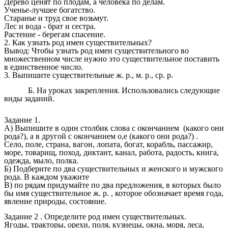
Дерево ценят по плодам, а человека по делам.
Ученье-лучшее богатство.
Старанье и труд свое возьмут.
Лес и вода - брат и сестра.
Растение - берегам спасение.
2. Как узнать род имен существительных?
Вывод: Чтобы узнать род имен существительного во
множественном числе нужно это существительное поставить
в единственное число.
3. Выпишите существительные ж. р., м. р., ср. р.
Б. На уроках закрепления. Использовались следующие
виды заданий.
Задание 1.
A) Выпишите в один столбик слова с окончанием  (какого они
рода?), а в другой с окончанием о,е (какого они рода?) .
Село, поле, страна, вагон, лопата, богат, корабль, пассажир,
море, товарищ, поход, диктант, канал, работа, радость, книга,
одежда, мыло, полка.
Б) Подберите по два существительных и женского и мужского
рода. В каждом укажите
B) по рядам придумайте по два предложения, в которых было
бы имя существительное ж. р. , которое обозначает время года,
явление природы, состояние.
Задание 2 . Определите род имен существительных.
Ягоды, тракторы, орехи, поля, кузнецы, окна, моря, леса,