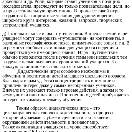
археолога и др. Роли, которые ставят учеников в позицию
исследователя, преследуют не только познавательные цели, но
и профессиональную ориентацию. В процессе такой игры
создаются благоприятные условия для удовлетворения
широкого круга интересов, желаний, запросов, творческих
устремлений учащихся.
д) Познавательные игры - путешествия. В предлагаемой игре
учащиеся могут совершать «путешествия» на континенты, в
различные географические пояса, климатические зоны и т.д. В
игре могут сообщаться и новые для учащихся сведения и
проверяться уже имеющиеся знания. Игра - путешествие
обычно проводится после изучения темы или нескольких тем
раздела с целью выявления уровня знаний учащихся. За
каждую «станцию» выставляются отметки
Дидактические игры особенно необходимы в
обучении и воспитании детей младшего школьного возраста.
Благодаря играм удаётся сконцентрировать внимание и
привлечь интерес даже у самых несобранных учеников.
Вначале их увлекают только игровые действия, а затем и то,
чему учит та или иная игра. Постепенно у детей пробуждается
интерес и к самому предмету обучения.
Таким образом, дидактическая игра – это
целенаправленная творческая деятельность, в процессе
которой обучаемые глубже и ярче постигают явления
окружающей действительности и познают мир.
Также активизации учащихся на уроке способствует
применение ИКТ на уроках.