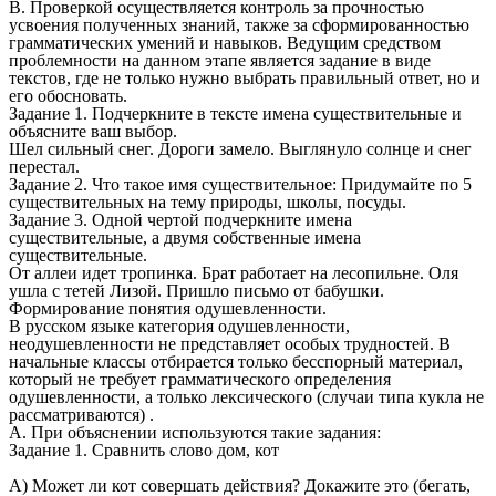
В. Проверкой осуществляется контроль за прочностью
усвоения полученных знаний, также за сформированностью
грамматических умений и навыков. Ведущим средством
проблемности на данном этапе является задание в виде
текстов, где не только нужно выбрать правильный ответ, но и
его обосновать.
Задание 1. Подчеркните в тексте имена существительные и
объясните ваш выбор.
Шел сильный снег. Дороги замело. Выглянуло солнце и снег
перестал.
Задание 2. Что такое имя существительное: Придумайте по 5
существительных на тему природы, школы, посуды.
Задание 3. Одной чертой подчеркните имена
существительные, а двумя собственные имена
существительные.
От аллеи идет тропинка. Брат работает на лесопильне. Оля
ушла с тетей Лизой. Пришло письмо от бабушки.
Формирование понятия одушевленности.
В русском языке категория одушевленности,
неодушевленности не представляет особых трудностей. В
начальные классы отбирается только бесспорный материал,
который не требует грамматического определения
одушевленности, а только лексического (случаи типа кукла не
рассматриваются) .
А. При объяснении используются такие задания:
Задание 1. Сравнить слово дом, кот
А) Может ли кот совершать действия? Докажите это (бегать,