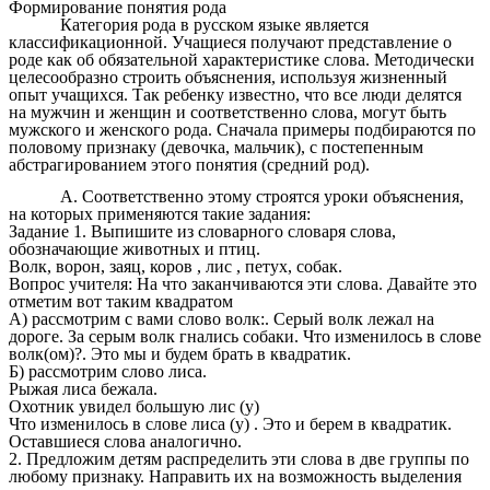
Формирование понятия рода
Категория рода в русском языке является
классификационной. Учащиеся получают представление о
роде как об обязательной характеристике слова. Методически
целесообразно строить объяснения, используя жизненный
опыт учащихся. Так ребенку известно, что все люди делятся
на мужчин и женщин и соответственно слова, могут быть
мужского и женского рода. Сначала примеры подбираются по
половому признаку (девочка, мальчик), с постепенным
абстрагированием этого понятия (средний род).
А. Соответственно этому строятся уроки объяснения,
на которых применяются такие задания:
Задание 1. Выпишите из словарного словаря слова,
обозначающие животных и птиц.
Волк, ворон, заяц, коров , лис , петух, собак.
Вопрос учителя: На что заканчиваются эти слова. Давайте это
отметим вот таким квадратом 
А) рассмотрим с вами слово волк:. Серый волк лежал на
дороге. За серым волк гнались собаки. Что изменилось в слове
волк(ом)?. Это мы и будем брать в квадратик.
Б) рассмотрим слово лиса.
Рыжая лиса бежала.
Охотник увидел большую лис (у)
Что изменилось в слове лиса (у) . Это и берем в квадратик.
Оставшиеся слова аналогично.
2. Предложим детям распределить эти слова в две группы по
любому признаку. Направить их на возможность выделения