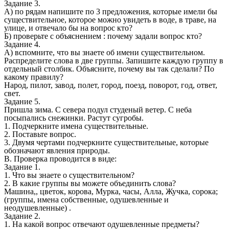
Задание 3.
А) по рядам напишите по 3 предложения, которые имели бы
существительное, которое можно увидеть в воде, в траве, на
улице, и отвечало бы на вопрос кто?
Б) проверьте с объяснением : почему задали вопрос кто?
Задание 4.
А) вспомните, что вы знаете об имени существительном.
Распределите слова в две группы. Запишите каждую группу в
отдельный столбик. Объясните, почему вы так сделали? По
какому правилу?
Народ, пилот, завод, полет, город, поезд, поворот, год, ответ,
свет.
Задание 5.
Пришла зима. С севера подул студеный ветер. С неба
посыпались снежинки. Растут сугробы.
1. Подчеркните имена существительные.
2. Поставьте вопрос.
3. Двумя чертами подчеркните существительные, которые
обозначают явления природы.
В. Проверка проводится в виде:
Задание 1.
1. Что вы знаете о существительном?
2. В какие группы вы можете объединить слова?
Машина,, цветок, корова, Мурка, часы, Алла, Жучка, сорока;
(группы, имена собственные, одушевленные и
неодушевленные) .
Задание 2.
1. На какой вопрос отвечают одушевленные предметы?