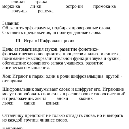
сли-ки тра-ка
морко-ка ли-ки остро-ки промока-ка
голу-цы реше-ка
Задания:
Объяснить орфограммы, подбирая проверочные слова.
Составить предложения, используя данные слова.
III . Игра « Шифровальщики»
Цель: автоматизация звуков, развитие фонетико-
фонематического восприятия, процессов анализа и синтеза,
понимание смыслоразличительной функции звука и буквы,
обогащение словарного запаса учащихся, развитие
логического мышления.
Ход: Играют в парах: один в роли шифровальщика, другой -
отгадчика.
Шифровальщик задумывает слово и шифрует его. Играющие
могут попробовать свои силы в расшифровке словосочетаний
и предложений. жыил ански кьоинк
лыжи санки коньки
Отгадчику предстоит не только отгадать слова, но и выбрать
из каждой группы лишнее слово.
Например: