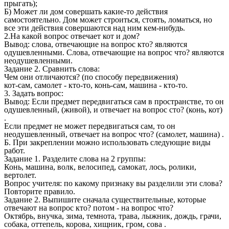
прыгать);
Б) Может ли дом совершать какие-то действия
самостоятельно. Дом может строиться, стоять, ломаться, но
все эти действия совершаются над ним кем-нибудь.
2.На какой вопрос отвечает кот и дом?
Вывод: слова, отвечающие на вопрос кто? являются
одушевленными. Слова, отвечающие на вопрос что? являются
неодушевленными.
Задание 2. Сравнить слова:
Чем они отличаются? (по способу передвижения)
кот-сам, самолет - кто-то, конь-сам, машина - кто-то.
3. Задать вопрос:
Вывод: Если предмет передвигаться сам в пространстве, то он
одушевленный, (живой), и отвечает на вопрос сто? (конь, кот)
.
Если предмет не может передвигаться сам, то он
неодушевленный, отвечает на вопрос что? (самолет, машинa) .
Б. При закреплении можно использовать следующие виды
работ.
Задание 1. Разделите слова на 2 группы:
Конь, машина, волк, велосипед, самокат, лось, ролики,
вертолет.
Вопрос учителя: по какому признаку вы разделили эти слова?
Повторите правило.
Задание 2. Выпишите сначала существительные, которые
отвечают на вопрос кто? потом - на вопрос что?
Октябрь, внучка, зима, темнота, трава, лыжник, дождь, грачи,
собака, оттепель, корова, хищник, гром, сова .