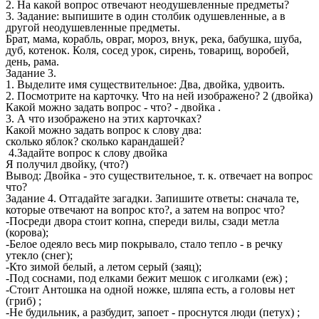
2. На какой вопрос отвечают неодушевленные предметы?
3. Задание: выпишите в один столбик одушевленные, а в
другой неодушевленные предметы.
Брат, мама, корабль, овраг, мороз, внук, река, бабушка, шуба,
дуб, котенок. Коля, сосед урок, сирень, товарищ, воробей,
день, рама.
Задание 3.
1. Выделите имя существительное: Два, двойка, удвоить.
2. Посмотрите на карточку. Что на ней изображено? 2 (двойка)
Какой можно задать вопрос - что? - двойка .
3. А что изображено на этих карточках?
Какой можно задать вопрос к слову два:
сколько яблок? сколько карандашей?
4.Задайте вопрос к слову двойка
Я получил двойку, (что?)
Вывод: Двойка - это существительное, т. к. отвечает на вопрос
что?
Задание 4. Отгадайте загадки. Запишите ответы: сначала те,
которые отвечают на вопрос кто?, а затем на вопрос что?
-Посреди двора стоит копна, спереди вилы, сзади метла
(корова);
-Белое одеяло весь мир покрывало, стало тепло - в речку
утекло (снег);
-Кто зимой белый, а летом серый (заяц);
-Под соснами, под елками бежит мешок с иголками (еж) ;
-Стоит Антошка на одной ножке, шляпа есть, а головы нет
(гриб) ;
-Не будильник, а разбудит, запоет - проснутся люди (петух) ;