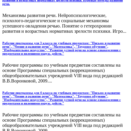
развития и возрастных нормативах зрелости психики. Игровые методы развития
речи.
Механизмы развития речи. Нейропсихологические,
психолого-педагогические и социальные механизмы
успешного овладения речью. Понятие о гетерохронии
развития и возрастных нормативах зрелости психики. Игро...
Рабочие программы для 3 класса по учебным предметам: "Письмо и развитие
речи", "Чтение и развитие речи", "Математика", "Трудовое обучение",
"Изобразительное искусство", "Развитие устной речи на основе ознакомления с
предметами и явлениями окруж. действ."
Рабочие программы по учебным предметам составлены на
основе Программы специальных (коррекционных)
общеобразовательных учреждений VIII вида под редакцией
В.В.Воронковой, 2009....
Рабочие программы для 4 класса по учебным предметам: "Письмо и развитие
речи", "Чтение и развитие речи", "Математика", "Трудовое обучение",
"Изобразительное искусство", "Развитие устной речи на основе ознакомления с
предметами и явлениями окруж. действ."
Рабочие программы по учебным предметам составлены на
основе Программы специальных (коррекционных)
общеобразовательных учреждений VIII вида под редакцией
В.В.Воронковой, 2009....