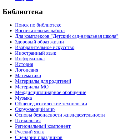
Библиотека
Поиск по библиотеке
Воспитательная работа
Для комплексов "Детский сад-начальная школа"
Здоровый образ жизни
Изобразительное искусство
Иностранный язык
Информатика
История
Логопедия
Математика
Материалы для родителей
Материалы МО
Междисциплинарное обобщение
Музыка
Общепедагогические технологии
Окружающий мир
Основы безопасности жизнедеятельности
Психология
Региональный компонент
Русский язык
Сценарии праздников