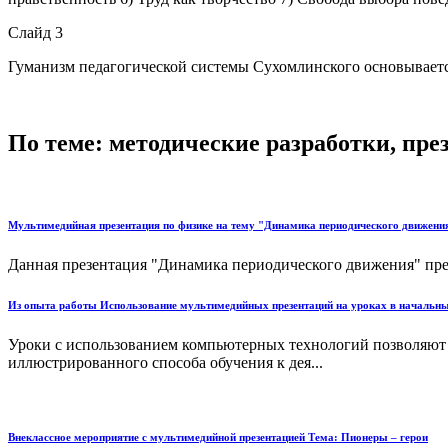
Слайд 3
Гуманизм педагогической системы Сухомлинского основывается
По теме: методические разработки, пр
Мультимедийная презентация по физике на тему "Динамика периодического движени
Данная презентация "Динамика периодического движения" предн
Из опыта работы Использование мультимедийных презентаций на уроках в начальны
Уроки с использованием компьютерных технологий позволяют 
иллюстрированного способа обучения к дея...
Внеклассное мероприятие с мультимедийной презентацией Тема: Пионеры – герои