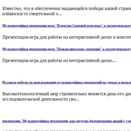
Известно, что в обеспечении выдающейся победы нашей стран
избавился от смертельной о...
Мультимедийная презентация-игра "В царстве Снежной королевы" к логопедическому
Презентация-игра для работы на интерактивной доске к конспе
Мультимедийная презентация-игра "Поиски пиратских сокровищ" к логопедическому 
Презентация-игра для работы на интерактивной доске....
Из опыта работы по использованию мультимедийных презентаций на уроках в начал
Высокотехнологичный мир стремительно меняется день ото дня
исследовательской деятельности сво...
презентация "Мультимедийные презентации, как средство формирования знаний у уч