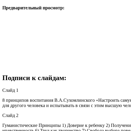
Предварительный просмотр:
Подписи к слайдам:
Слайд 1
8 принципов воспитания В.А.Сухомлинского «Настроить самую 
для другого человека и испытывать в связи с этим высшую чел
Слайд 2
Гуманистические Принципы 1) Доверие к ребенку 2) Получение
нравственность 6) Труд как творчество 7) Свобода выбора пове