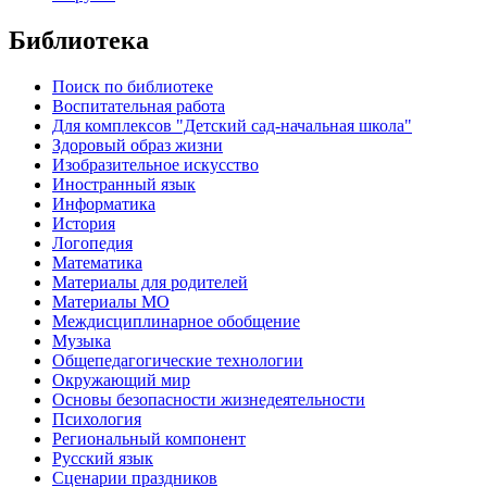
Библиотека
Поиск по библиотеке
Воспитательная работа
Для комплексов "Детский сад-начальная школа"
Здоровый образ жизни
Изобразительное искусство
Иностранный язык
Информатика
История
Логопедия
Математика
Материалы для родителей
Материалы МО
Междисциплинарное обобщение
Музыка
Общепедагогические технологии
Окружающий мир
Основы безопасности жизнедеятельности
Психология
Региональный компонент
Русский язык
Сценарии праздников