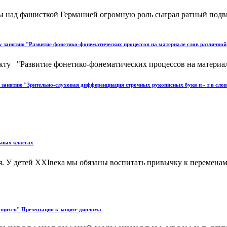
ы над фашисткой Германией огромную роль сыграл ратный подвиг
 занятию "Развитие фонетико-фонематических процессов на материале слов различной
кту "Развитие фонетико-фонематических процессов на материале
занятию "Зрительно-слуховая дифференциация строчных рукописных букв п - т в слов
ьных классах
. У детей ХХIвека мы обязаны воспитать привычку к переменам, 
ащихся" Презентация к защите диплома