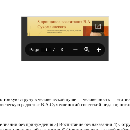
тонкую струну в человеческой душе — человечность — это знач
овеческую радость.» В.А.Сухомлинский советский педагог, писат
 знаний без принуждения 3) Воспитание без наказаний 4) Сотру
дения, поступка, образа жизни 8) Ответственность за свой выбор