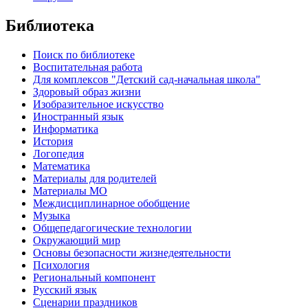
Библиотека
Поиск по библиотеке
Воспитательная работа
Для комплексов "Детский сад-начальная школа"
Здоровый образ жизни
Изобразительное искусство
Иностранный язык
Информатика
История
Логопедия
Математика
Материалы для родителей
Материалы МО
Междисциплинарное обобщение
Музыка
Общепедагогические технологии
Окружающий мир
Основы безопасности жизнедеятельности
Психология
Региональный компонент
Русский язык
Сценарии праздников