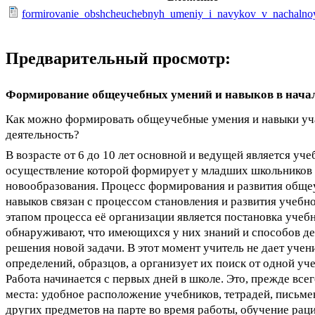
formirovanie_obshcheuchebnyh_umeniy_i_navykov_v_nachalno
Предварительный просмотр:
Формирование общеучебных умений и навыков в нача
Как можно формировать общеучебные умения и навыки уч
деятельность?
В возрасте от 6 до 10 лет основной и ведущей является уче
осуществление которой формирует у младших школьников 
новообразования. Процесс формирования и развития общ
навыков связан с процессом становления и развития учебн
этапом процесса её организации является постановка учебн
обнаруживают, что имеющихся у них знаний и способов де
решения новой задачи. В этот момент учитель не дает уче
определений, образцов, а организует их поиск от одной уч
Работа начинается с первых дней в школе. Это, прежде все
места: удобное расположение учебников, тетрадей, письм
других предметов на парте во время работы, обучение ра