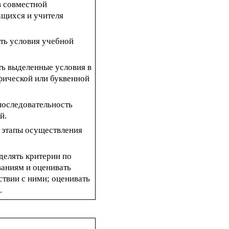
в совместной
ащихся и учителя
ать условия учебной
ть выделенные условия в
фической или буквенной
 последовательность
й.
ь этапы осуществления
делять критерии по
аниям и оценивать
ствии с ними; оценивать
.