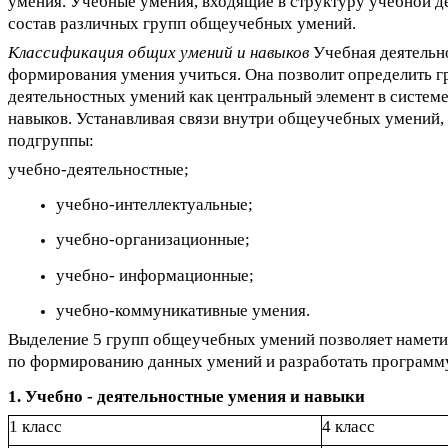
умения. Учебные умения, входящие в структуру учебной де
состав различных групп общеучебных умений.
Классификация общих умений и навыков
Учебная деятельно
формирования умения учиться. Она позволит определить г
деятельностных умений как центральный элемент в систе
навыков. Устанавливая связи внутри общеучебных умений,
подгруппы:
учебно-деятельностные;
учебно-интеллектуальные;
учебно-организационные;
учебно- информационные;
учебно-коммуникативные умения.
Выделение 5 групп общеучебных умений позволяет намети
по формированию данных умений и разработать программу
1. Учебно - деятельностные умения и навыки
1 класс
4 класс