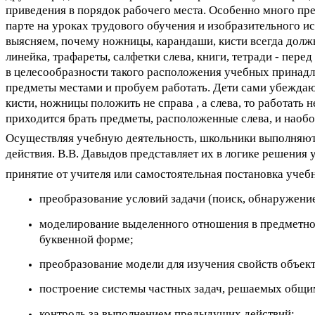
приведения в порядок рабочего места. Особенно много пр
парте на уроках трудового обучения и изобразительного ис
выясняем, почему ножницы, карандаши, кисти всегда долж
линейка, трафареты, салфетки слева, книги, тетради - пере
в целесообразности такого расположения учебных принад
предметы местами и пробуем работать. Дети сами убеждаю
кисти, ножницы положить не справа , а слева, то работать 
приходится брать предметы, расположенные слева, и наобо
Осуществляя учебную деятельность, школьники выполняю
действия. В.В. Давыдов представляет их в логике решения 
принятие от учителя или самостоятельная постановка учеб
преобразование условий задачи (поиск, обнаружение
моделирование выделенного отношения в предметно
буквенной форме;
преобразование модели для изучения свойств объект
построение системы частных задач, решаемых общи
контроль за выполнением предыдущих действий;