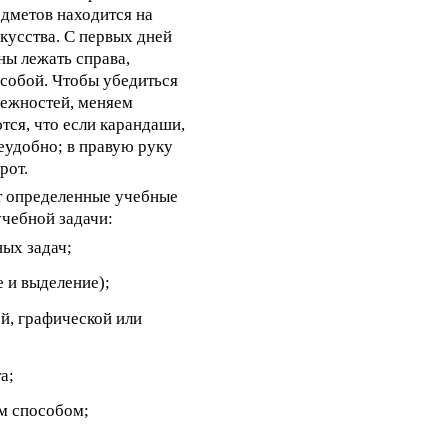
едметов находится на
кусства. С первых дней
ны лежать справа,
д собой. Чтобы убедиться
лежностей, меняем
тся, что если карандаши,
неудобно; в правую руку
рот.
т определенные учебные
учебной задачи:
ных задач;
 и выделение);
й, графической или
а;
м способом;