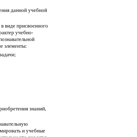
шения данной учебной
 в виде присвоенного
арактер учебно-
-познавательной
е элементы:
задачи;
риобретения знаний,
знавательную
рмировать и учебные