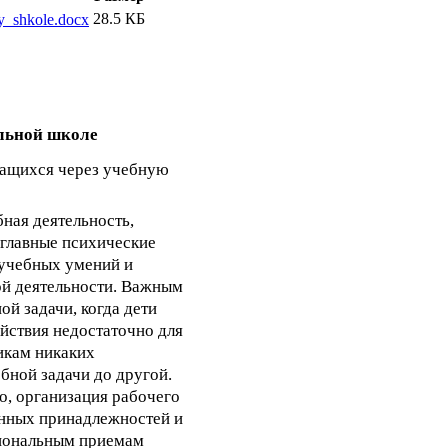
28.5 КБ
y_shkole.docx
льной школе
ащихся через учебную
бная деятельность,
главные психические
еучебных умений и
ой деятельности. Важным
ой задачи, когда дети
йствия недостаточно для
никам никаких
ебной задачи до другой.
го, организация рабочего
енных принадлежностей и
циональным приемам