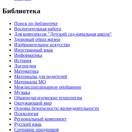
Библиотека
Поиск по библиотеке
Воспитательная работа
Для комплексов "Детский сад-начальная школа"
Здоровый образ жизни
Изобразительное искусство
Иностранный язык
Информатика
История
Логопедия
Математика
Материалы для родителей
Материалы МО
Междисциплинарное обобщение
Музыка
Общепедагогические технологии
Окружающий мир
Основы безопасности жизнедеятельности
Психология
Региональный компонент
Русский язык
Сценарии праздников