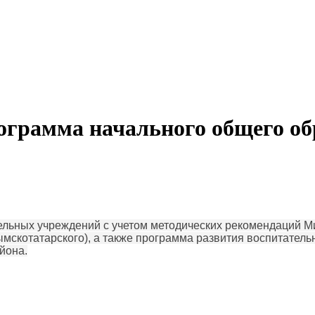
рограмма начального общего о
ьных учреждений с учетом методических рекомендаций Ми
ымскотатарского), а также программа развития воспитател
йона.