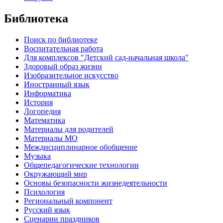
Библиотека
Поиск по библиотеке
Воспитательная работа
Для комплексов "Детский сад-начальная школа"
Здоровый образ жизни
Изобразительное искусство
Иностранный язык
Информатика
История
Логопедия
Математика
Материалы для родителей
Материалы МО
Междисциплинарное обобщение
Музыка
Общепедагогические технологии
Окружающий мир
Основы безопасности жизнедеятельности
Психология
Региональный компонент
Русский язык
Сценарии праздников