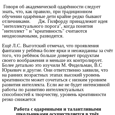
Говоря об академической одарённости следует
знать, что, как правило, при традиционном
обучении одарённые дети крайне редко бывают
отличниками. Дж. Гилфорду принадлежит идея
"интеллектуального порога", когда понятия
"интеллект " и "креативность" считаются
неоднозначными, разводятся.
Ещё Л.С. Выготский отмечал, что проявления
фантазии у ребёнка более ярки и неожиданны за счёт
того, что ребёнок больше доверяет продуктам
своего воображения и меньше их контролирует.
Более детально это изучили М. Фидельман, В.С
Юркевич и другие. Они ответственно заявили, что
на ранних возрастных этапах высокий уровень
креативности может сочетаться с низким уровнем
развития интеллекта. Если же не будет интенсивной
работы по развитию интеллектуальных
способностей к творчеству, уровень креативности
резко снижается
Работа с одаренными и талантливыми
школьниками осуществляется в трёх