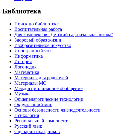
Библиотека
Поиск по библиотеке
Воспитательная работа
Для комплексов "Детский сад-начальная школа"
Здоровый образ жизни
Изобразительное искусство
Иностранный язык
Информатика
История
Логопедия
Математика
Материалы для родителей
Материалы МО
Междисциплинарное обобщение
Музыка
Общепедагогические технологии
Окружающий мир
Основы безопасности жизнедеятельности
Психология
Региональный компонент
Русский язык
Сценарии праздников