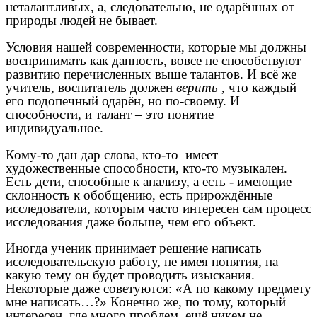
неталантливых, а, следовательно, не одарённых от
природы людей не бывает.
Условия нашей современности, которые мы должны
воспринимать как данность, вовсе не способствуют
развитию перечисленных выше талантов. И всё же
учитель, воспитатель должен
верить
, что каждый
его подопечный одарён, но по-своему. И
способности, и талант – это понятие
индивидуальное.
Кому-то дан дар слова, кто-то имеет
художественные способности, кто-то музыкален.
Есть дети, способные к анализу, а есть - имеющие
склонность к обобщению, есть прирождённые
исследователи, которым часто интересен сам процесс
исследования даже больше, чем его объект.
Иногда ученик принимает решение написать
исследовательскую работу, не имея понятия, на
какую тему он будет проводить изыскания.
Некоторые даже советуются: «А по какому предмету
мне написать…?» Конечно же, по тому, который
интересен, где много проблем, ещё никем не