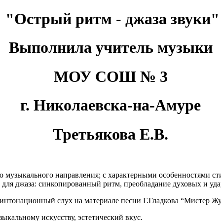
"Острый ритм - джаза звуки"
Выполнила учитель музыки
МОУ СОШ № 3
г. Николаевска-на-Амуре
Третьякова Е.В.
ого музыкального направления; с характерными особенностями с
 для джаза: синкопированный ритм, преобладание духовых и уд
 интонационный слух на материале песни Г.Гладкова “Мистер Жу
зыкальному искусству, эстетический вкус.