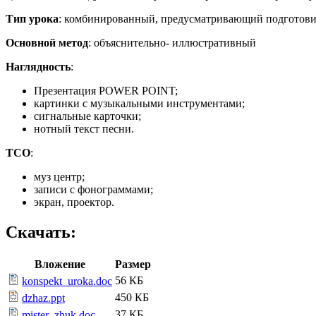
Тип урока
: комбинированный, предусматривающий подготовите
Основной метод
: объяснительно- иллюстративный
Наглядность
:
Презентация POWER POINT;
картинки с музыкальными инструментами;
сигнальные карточки;
нотный текст песни.
ТСО
:
муз центр;
записи с фонограммами;
экран, проектор.
Скачать:
Вложение
Размер
56 КБ
konspekt_uroka.doc
450 КБ
dzhaz.ppt
37 КБ
mister_zhuk.doc