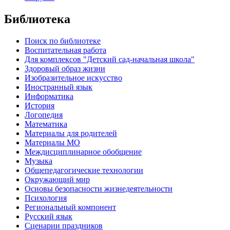
Библиотека
Поиск по библиотеке
Воспитательная работа
Для комплексов "Детский сад-начальная школа"
Здоровый образ жизни
Изобразительное искусство
Иностранный язык
Информатика
История
Логопедия
Математика
Материалы для родителей
Материалы МО
Междисциплинарное обобщение
Музыка
Общепедагогические технологии
Окружающий мир
Основы безопасности жизнедеятельности
Психология
Региональный компонент
Русский язык
Сценарии праздников