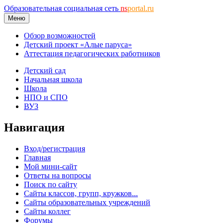
Образовательная социальная сеть
ns
portal.ru
Меню
Обзор возможностей
Детский проект «Алые паруса»
Аттестация педагогических работников
Детский сад
Начальная школа
Школа
НПО и СПО
ВУЗ
Навигация
Вход/регистрация
Главная
Мой мини-сайт
Ответы на вопросы
Поиск по сайту
Сайты классов, групп, кружков...
Сайты образовательных учреждений
Сайты коллег
Форумы