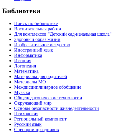
Библиотека
Поиск по библиотеке
Воспитательная работа
Для комплексов "Детский сад-начальная школа"
Здоровый образ жизни
Изобразительное искусство
Иностранный язык
Информатика
История
Логопедия
Математика
Материалы для родителей
Материалы МО
Междисциплинарное обобщение
Музыка
Общепедагогические технологии
Окружающий мир
Основы безопасности жизнедеятельности
Психология
Региональный компонент
Русский язык
Сценарии праздников