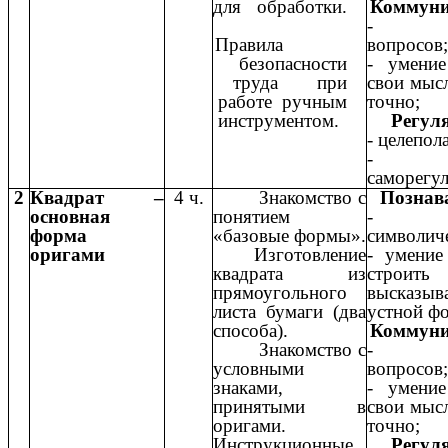
для обработки.
Коммуни
- пос
Правила
вопросов;
безопасности
- умение
труда при
свои мыс
работе ручным
точно;
инструментом.
Регул
- целепол
- во
саморегул
2
Квадрат –
4 ч.
Знакомство с
Познав
основная
понятием
- зн
форма
«базовые формы».
символиче
оригами
Изготовление
- умение
квадрата из
строить
прямоугольного
высказ
листа бумаги (два
устной ф
способа).
Коммуни
Знакомство с
- пос
условными
вопросов;
знаками,
- умение
принятыми в
свои мыс
оригами.
точно;
Инструкционные
Регул