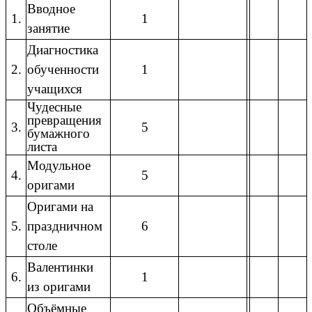
Вводное
1.
1
занятие
Диагностика
2.
обученности
1
учащихся
Чудесные
превращения
3.
5
бумажного
листа
Модульное
4.
5
оригами
Оригами на
5.
праздничном
6
столе
Валентинки
6.
1
из оригами
Объёмные