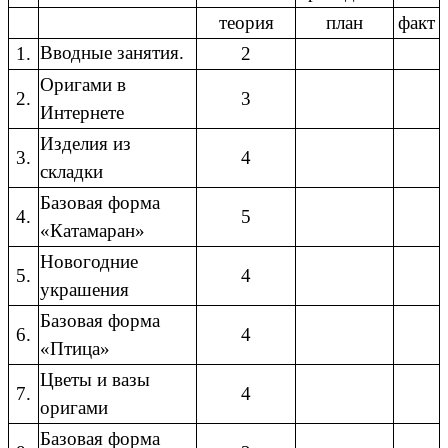
теория
план
факт
Вводные занятия.
1.
2
Оригами в
2.
3
Интернете
Изделия из
3.
4
складки
Базовая форма
4.
5
«Катамаран»
Новогодние
5.
4
украшения
Базовая форма
6.
4
«Птица»
Цветы и вазы
7.
4
оригами
Базовая форма