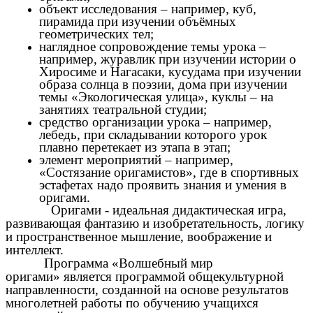
объект исследования – например, куб,
пирамида при изучении объёмных
геометрических тел;
наглядное сопровождение темы урока –
например, журавлик при изучении истории о
Хиросиме и Нагасаки, кусудама при изучении
образа солнца в поэзии, дома при изучении
темы «Экологическая улица», куклы – на
занятиях театральной студии;
средство организации урока – например,
лебедь, при складывании которого урок
плавно перетекает из этапа в этап;
элемент мероприятий – например,
«Состязание оригамистов», где в спортивных
эстафетах надо проявить знания и умения в
оригами.
Оригами - идеальная дидактическая игра,
развивающая фантазию и изобретательность, логику
и пространственное мышление, воображение и
интеллект.
Программа «Волшебный мир
оригами»
является программой общекультурной
направленности, созданной на основе результатов
многолетней работы по обучению учащихся