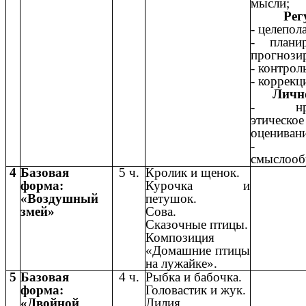
мысли;
Рег
- целепол
- плани
прогнози
- контрол
- коррекц
Личн
- нрав
этическое
оценивани
-
смыслооб
4
Базовая
5 ч.
Кролик и щенок.
форма:
Курочка и
«Воздушный
петушок.
змей»
Сова.
Сказочные птицы.
Композиция
«Домашние птицы
на лужайке».
5
Базовая
4 ч.
Рыбка и бабочка.
форма:
Головастик и жук.
«Двойной
Лилия.