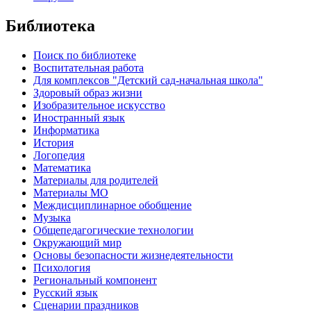
Библиотека
Поиск по библиотеке
Воспитательная работа
Для комплексов "Детский сад-начальная школа"
Здоровый образ жизни
Изобразительное искусство
Иностранный язык
Информатика
История
Логопедия
Математика
Материалы для родителей
Материалы МО
Междисциплинарное обобщение
Музыка
Общепедагогические технологии
Окружающий мир
Основы безопасности жизнедеятельности
Психология
Региональный компонент
Русский язык
Сценарии праздников