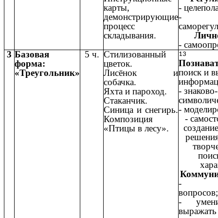
карты,
- целепол
демонстрирующие
- во
процесс
саморегул
складывания.
Личн
- самоопр
3
Базовая
5 ч.
Стилизованный
13
Познава
форма:
цветок.
поиск и в
«Треугольник»
Лисёнок и
информац
собачка.
- знаково-
Яхта и пароход.
символич
Стаканчик.
- моделир
Синица и снегирь.
- самос
Композиция
создани
«Птицы в лесу».
решени
творч
поис
хара
Коммуни
- пос
вопросов;
- умен
выража