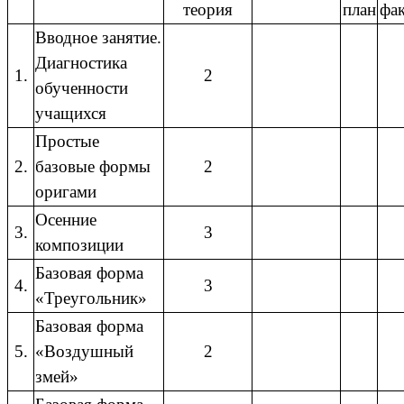
теория
план
фа
Вводное занятие.
Диагностика
1.
2
обученности
учащихся
Простые
2.
базовые формы
2
оригами
Осенние
3.
3
композиции
Базовая форма
4.
3
«Треугольник»
Базовая форма
5.
«Воздушный
2
змей»