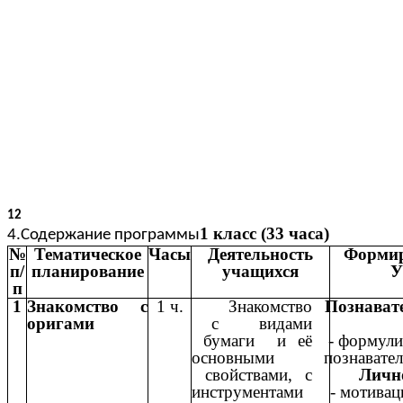
12
1 класс (33 часа)
4.Содержание программы
№
Тематическое
Часы
Деятельность
Форми
п/
планирование
учащихся
У
п
1
Знакомство с
1 ч.
Знакомство
Познав
оригами
с видами
бумаги и её
- формули
основными
познавател
свойствами, с
Личн
инструментами
- мотивац