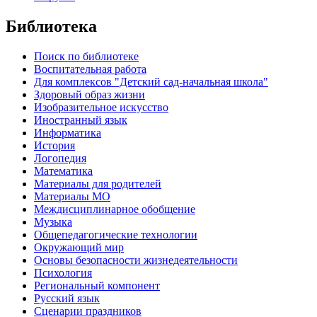
Библиотека
Поиск по библиотеке
Воспитательная работа
Для комплексов "Детский сад-начальная школа"
Здоровый образ жизни
Изобразительное искусство
Иностранный язык
Информатика
История
Логопедия
Математика
Материалы для родителей
Материалы МО
Междисциплинарное обобщение
Музыка
Общепедагогические технологии
Окружающий мир
Основы безопасности жизнедеятельности
Психология
Региональный компонент
Русский язык
Сценарии праздников