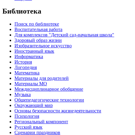
Библиотека
Поиск по библиотеке
Воспитательная работа
Для комплексов "Детский сад-начальная школа"
Здоровый образ жизни
Изобразительное искусство
Иностранный язык
Информатика
История
Логопедия
Математика
Материалы для родителей
Материалы МО
Междисциплинарное обобщение
Музыка
Общепедагогические технологии
Окружающий мир
Основы безопасности жизнедеятельности
Психология
Региональный компонент
Русский язык
Сценарии праздников