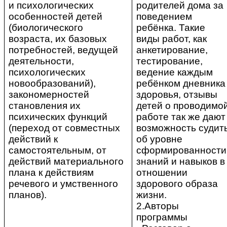
и психологических
родителей дома за
особенностей детей
поведением
(биологического
ребёнка. Такие
возраста, их базовых
виды работ, как
потребностей, ведущей
анкетирование,
деятельности,
тестирование,
психологических
ведение каждым
новообразований),
ребёнком дневника
закономерностей
здоровья, отзывы
становления их
детей о проводимо
психических функций
работе так же дают
(переход от совместных
возможность судит
действий к
об уровне
самостоятельным, от
сформированности
действий материального
знаний и навыков в
плана к действиям
отношении
речевого и умственного
здорового образа
планов).
жизни.
2.Авторы
программы