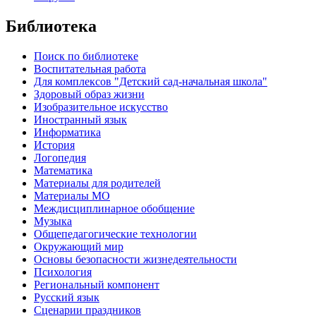
Библиотека
Поиск по библиотеке
Воспитательная работа
Для комплексов "Детский сад-начальная школа"
Здоровый образ жизни
Изобразительное искусство
Иностранный язык
Информатика
История
Логопедия
Математика
Материалы для родителей
Материалы МО
Междисциплинарное обобщение
Музыка
Общепедагогические технологии
Окружающий мир
Основы безопасности жизнедеятельности
Психология
Региональный компонент
Русский язык
Сценарии праздников