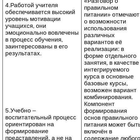
«Разговор о
4.Работой учителя
правильном
обеспечивается высокий
питании» отмечают
уровень мотивации
о возможности
учащихся, они
использования
эмоционально вовлечены
различных
в процесс обучения,
вариантов её
заинтересованы в его
реализации: в
результатах.
форме отдельного
занятия, в качестве
интегрируемого
курса в основные
базовые курсы,
возможен вариант
комбинирования.
Компонент
5.Учебно –
формирования
воспитательный процесс
основ правильного
ориентирован на
питания может быт
формирование
включён в
представлений, а не на
содержание любог