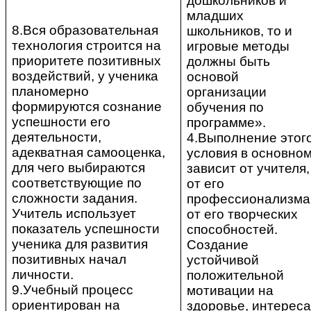
дошкольников и
младших
8.Вся образовательная
школьников, то и
технология строится на
игровые методы
приоритете позитивных
должны быть
воздействий, у ученика
основой
планомерно
организации
формируются сознание
обучения по
успешности его
программе».
деятельности,
4.Выполнение этог
адекватная самооценка,
условия в основно
для чего выбираются
зависит от учителя,
соответствующие по
от его
сложности задания.
профессионализма
Учитель использует
от его творческих
показатель успешности
способностей.
ученика для развития
Создание
позитивных начал
устойчивой
личности.
положительной
9.Учебный процесс
мотивации на
ориентирован на
здоровье, интереса