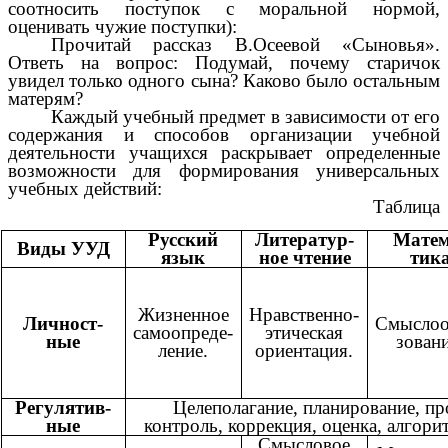
соотносить поступок с моральной нормой,
оценивать чужие поступки):
Прочитай рассказ В.Осеевой «Сыновья».
Ответь на вопрос: Подумай, почему старичок
увидел только одного сына? Каково было остальным
матерям?
Каждый учебный предмет в зависимости от его
содержания и способов организации учебной
деятельности учащихся раскрывает определенные
возможности для формирования универсальных
учебных действий:
Таблица
Русский
Литератур-
Матем
Виды УУД
язык
ное чтение
тик
Жизненное
Нравственно-
Личност-
Смыслоо
самоопреде-
этическая
ные
зовани
ление.
ориентация.
Регулятив-
Целеполагание, планирование, пр
ные
контроль, коррекция, оценка, алгори
Смысловое