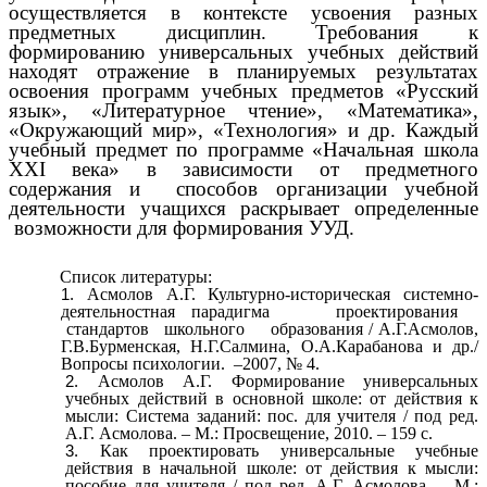
осуществляется в контексте усвоения разных
предметных дисциплин. Требования к
формированию универсальных учебных действий
находят отражение в планируемых результатах
освоения программ учебных предметов «Русский
язык», «Литературное чтение», «Математика»,
«Окружающий мир», «Технология» и др. Каждый
учебный предмет по программе «Начальная школа
XXI века» в зависимости от предметного
содержания и способов организации учебной
деятельности учащихся раскрывает определенные
возможности для формирования УУД.
Список литературы:
Асмолов А.Г. Культурно-историческая системно-
деятельностная парадигма проектирования
стандартов школьного образования / А.Г.Асмолов,
Г.В.Бурменская, Н.Г.Салмина, О.А.Карабанова и др./
Вопросы психологии. –2007, № 4.
Асмолов А.Г. Формирование универсальных
учебных действий в основной школе: от действия к
мысли: Система заданий: пос. для учителя / под ред.
А.Г. Асмолова. – М.: Просвещение, 2010. – 159 с.
Как проектировать универсальные учебные
действия в начальной школе: от действия к мысли:
пособие для учителя / под ред. А.Г. Асмолова. – М.: