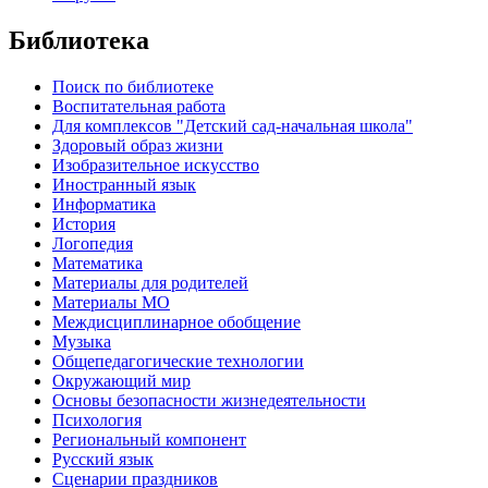
Библиотека
Поиск по библиотеке
Воспитательная работа
Для комплексов "Детский сад-начальная школа"
Здоровый образ жизни
Изобразительное искусство
Иностранный язык
Информатика
История
Логопедия
Математика
Материалы для родителей
Материалы МО
Междисциплинарное обобщение
Музыка
Общепедагогические технологии
Окружающий мир
Основы безопасности жизнедеятельности
Психология
Региональный компонент
Русский язык
Сценарии праздников