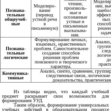
Моделир
чтение,
Моделиро-
ние, вы
произволь-
Познава-
вание
наибо
ные и
тельные
(перевод
эффект
осознанные
общеучеб-
устной речи
ных
устные и
ные
в
спосо
письменные
письменную)
решен
высказыва-
задач
ния.
Формулирование личных,
Анализ,
языковых, нравственных
группи
Познава-
проблем. Самостоятельное
след
тельные
создание способов
логиче
логические
решения проблем
до
поискового и творческого
практ
характера.
Анализ, синтез, сравнение, группи
Коммуника-
следственные связи, логические
тивные
доказательства, практические
Из таблицы видно, что каждый учебный
предмет раскрывает свои возможности для
формирования УУД.
Таким образом, формирование универсальных
учебных действий в образовательном процессе