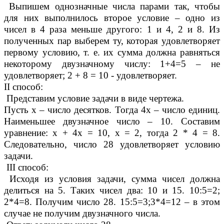
Выпишем однозначные числа парами так, чтобы
для них выполнилось второе условие – одно из
чисел в 4 раза меньше другого: 1 и 4, 2 и 8. Из
полученных пар выберем ту, которая удовлетворяет
первому условию, т. е. их сумма должна равняться
некоторому двузначному числу: 1+4=5 – не
удовлетворяет; 2 + 8 = 10 - удовлетворяет.
II способ:
Представим условие задачи в виде чертежа.
Пусть х – число десятков. Тогда 4х – число единиц.
Наименьшее двузначное число – 10. Составим
уравнение: х + 4х = 10, х = 2, тогда 2 * 4 = 8.
Следовательно, число 28 удовлетворяет условию
задачи.
III способ:
Исходя из условия задачи, сумма чисел должна
делиться на 5. Таких чисел два: 10 и 15. 10:5=2;
2*4=8. Получим число 28. 15:5=3;3*4=12 – в этом
случае не получим двузначного числа.