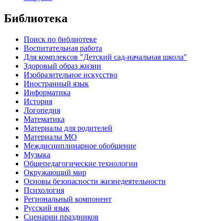
Библиотека
Поиск по библиотеке
Воспитательная работа
Для комплексов "Детский сад-начальная школа"
Здоровый образ жизни
Изобразительное искусство
Иностранный язык
Информатика
История
Логопедия
Математика
Материалы для родителей
Материалы МО
Междисциплинарное обобщение
Музыка
Общепедагогические технологии
Окружающий мир
Основы безопасности жизнедеятельности
Психология
Региональный компонент
Русский язык
Сценарии праздников