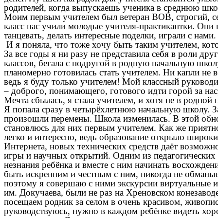
родителей, когда выпускаешь ученика в среднюю шк
Моим первым учителем был ветеран ВОВ, строгий, сер
класс нас учили молодые учителя-практикантки. Они 
танцевать, делать интересные поделки, играли с нами.
И я поняла, что тоже хочу быть таким учителем, к
За все годы я ни разу не представила себя в роли д
классов, бегала с подругой в родную начальную школу
планомерно готовилась стать учителем. Ни капли не в
ведь я буду только учителем! Мой классный руковод
– доброго, понимающего, готового идти горой за на
Мечта сбылась, я стала учителем, и хотя не в родной 
Я попала сразу в четырёхлетнюю начальную школу. За
произошли перемены. Школа изменилась. В этой обно
становлюсь для них первым учителем. Как же приятн
легко и интересно, ведь образование открыло широк
Интернета, новых технических средств даёт возможно
игры и научных открытий. Одним из педагогических 
незнания ребёнка и вместе с ним начинать восхожде
быть искренним и честным с ним, никогда не обманыв
поэтому я совершаю с ними экскурсии виртуальные и
им. Докучаева, были не раз на Хреновском конезавод
посещаем родник за селом в очень красивом, живопи
руководствуюсь, нужно в каждом ребёнке видеть хорош