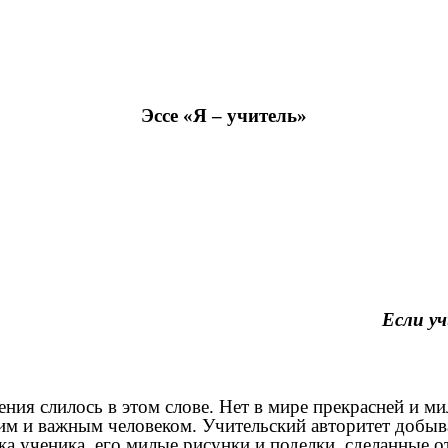
Эссе «Я – учитель»
Если уч
я слилось в этом слове. Нет в мире прекрасней и ми
им и важным человеком. Учительский авторитет добыв
а ученика, его милые рисунки и поделки, сделанные от