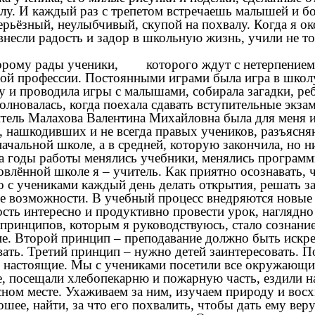
олу. И каждый раз с трепетом встречаешь малышей и 
ьёзный, неулыбчивый, скупой на похвалу. Когда я око
внесли радость и задор в школьную жизнь, учили не то
оторому рады ученики, которого ждут с нетерпением 
ругой профессии. Постоянными играми была игра в школ
 и проводила игры с малышами, собирала загадки, ребу
олновалась, когда поехала сдавать вступительные экза
итель Малахова Валентина Михайловна была для меня
с, нашкодивших и не всегда правых учеников, разъяс
начальной школе, а в средней, которую закончила, но н
 годы работы менялись учебники, менялись программы
влённой школе я – учитель. Как приятно осознавать, 
о с учениками каждый день делать открытия, решать з
ие возможности. В учебный процесс внедряются новые
сть интересно и продуктивно провести урок, наглядно
принципов, которым я руководствуюсь, стало сознание
ние. Второй принцип – преподавание должно быть искр
ать. Третий принцип – нужно детей заинтересовать. По
 настоящие. Мы с учениками посетили все окружающие
е, посещали хлебопекарню и пожарную часть, ездили н
сном месте. Ухаживаем за ним, изучаем природу и вос
ее, найти, за что его похвалить, чтобы дать ему веру