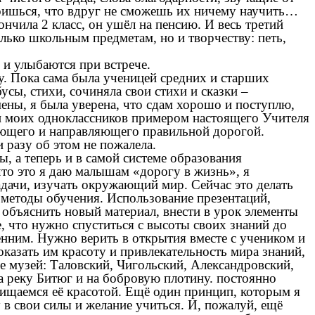
боишься, что вдруг не сможешь их ничему научить…
нчила 2 класс, он ушёл на пенсию. И весь третий
лько школьным предметам, но и творчеству: петь,
и улыбаются при встрече.
у. Пока сама была ученицей средних и старших
сы, стихи, сочиняла свои стихи и сказки –
мены, я была уверена, что сдам хорошо и поступлю,
 и моих одноклассников примером настоящего Учителя
няющего и направляющего правильной дорогой.
и разу об этом не пожалела.
, а теперь и в самой системе образования
что это я даю малышам «дорогу в жизнь», я
адачи, изучать окружающий мир. Сейчас это делать
 методы обучения. Использование презентаций,
 объяснить новый материал, внести в урок элементы
, что нужно спуститься с высоты своих знаний до
енним. Нужно верить в открытия вместе с учеником и
казать им красоту и привлекательность мира знаний,
 музей: Таловский, Чигольский, Александровский,
а реку Битюг и на бобровую плотину. постоянно
хищаемся её красотой. Ещё один принцип, которым я
 в свои силы и желание учиться. И, пожалуй, ещё