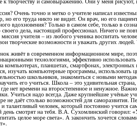
е к творчеству и самовыражению. Они у меня рисуют, 
сия? Очень точно и метко о учителе написал известный
 но его труда никто не видит. Он врач, но его пациент
ного вдохновения? Только в самом себе, только в созна
 своего дела, настоящий профессионал. Ничего не повт
 миссия учителя – из любого ученика воспитать челове
ои творческие возможности и уважать других людей. Т
ёнок живёт в современном информационном мире, поэт
новационными технологиями, эффективно использовать
а компьютерах, планшетах, смартфонах, электронных к
ься, изучать компьютерные программы, использовать ц
ятельностью школьников, знакомиться с новыми метода
аучить его учиться. Школа – это удивительная страна,
 где нет времени на второстепенное и ненужное. Важно 
стяки. Учиться надо всегда. Даже крупнейшие учёные у
ире не даёт столько возможностей для саморазвития. 
и талантливый человек, который постоянно учится са
ый день смотрят на тебя. В.А. Сухомлинский говорил:
питать целое море света». А закончить хочется слова
т».