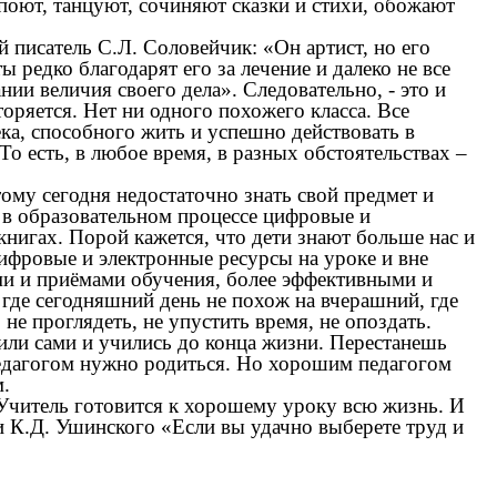
поют, танцуют, сочиняют сказки и стихи, обожают
 писатель С.Л. Соловейчик: «Он артист, но его
ы редко благодарят его за лечение и далеко не все
нии величия своего дела». Следовательно, - это и
оряется. Нет ни одного похожего класса. Все
ка, способного жить и успешно действовать в
о есть, в любое время, в разных обстоятельствах –
ому сегодня недостаточно знать свой предмет и
 в образовательном процессе цифровые и
нигах. Порой кажется, что дети знают больше нас и
ифровые и электронные ресурсы на уроке и вне
ми и приёмами обучения, более эффективными и
 где сегодняшний день не похож на вчерашний, где
не проглядеть, не упустить время, не опоздать.
чили сами и учились до конца жизни. Перестанешь
Педагогом нужно родиться. Но хорошим педагогом
м.
 «Учитель готовится к хорошему уроку всю жизнь. И
ми К.Д. Ушинского «Если вы удачно выберете труд и