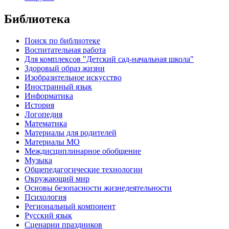
Библиотека
Поиск по библиотеке
Воспитательная работа
Для комплексов "Детский сад-начальная школа"
Здоровый образ жизни
Изобразительное искусство
Иностранный язык
Информатика
История
Логопедия
Математика
Материалы для родителей
Материалы МО
Междисциплинарное обобщение
Музыка
Общепедагогические технологии
Окружающий мир
Основы безопасности жизнедеятельности
Психология
Региональный компонент
Русский язык
Сценарии праздников