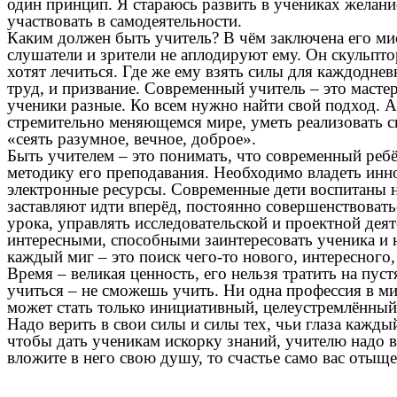
один принцип. Я стараюсь развить в учениках желани
участвовать в самодеятельности.
Каким должен быть учитель? В чём заключена его мис
слушатели и зрители не аплодируют ему. Он скульптор,
хотят лечиться. Где же ему взять силы для каждоднев
труд, и призвание. Современный учитель – это мастер
ученики разные. Ко всем нужно найти свой подход. А
стремительно меняющемся мире, уметь реализовать св
«сеять разумное, вечное, доброе».
Быть учителем – это понимать, что современный реб
методику его преподавания. Необходимо владеть ин
электронные ресурсы. Современные дети воспитаны н
заставляют идти вперёд, постоянно совершенствоват
урока, управлять исследовательской и проектной де
интересными, способными заинтересовать ученика и н
каждый миг – это поиск чего-то нового, интересного,
Время – великая ценность, его нельзя тратить на пу
учиться – не сможешь учить. Ни одна профессия в м
может стать только инициативный, целеустремлённый 
Надо верить в свои силы и силы тех, чьи глаза кажд
чтобы дать ученикам искорку знаний, учителю надо в
вложите в него свою душу, то счастье само вас отыще